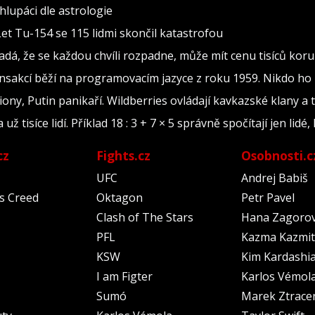
lupáci dle astrologie
Let Tu-154 se 115 lidmi skončil katastrofou
adá, že se každou chvíli rozpadne, může mít cenu tisíců kor
ransakcí běží na programovacím jazyce z roku 1959. Nikdo ho
iony, Putin panikaří. Wildberries ovládají kavkazské klany a 
tisíce lidí. Příklad 18 : 3 + 7 × 5 správně spočítají jen lidé, 
cz
Fights.cz
Osobnosti.c
UFC
Andrej Babiš
's Creed
Oktagon
Petr Pavel
Clash of The Stars
Hana Zagoro
PFL
Kazma Kazmit
KSW
Kim Kardashi
I am Figter
Karlos Vémol
Sumó
Marek Ztrace