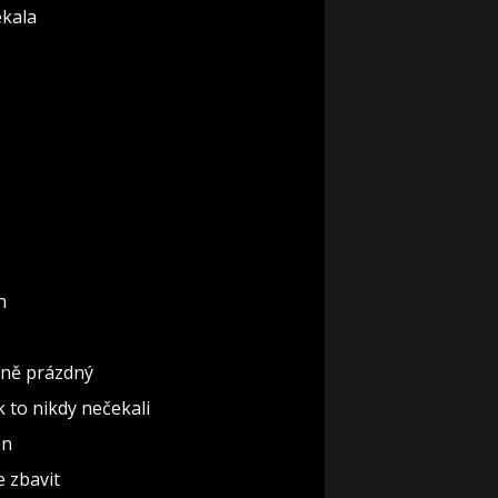
ekala
n
ěčně prázdný
ak to nikdy nečekali
ón
e zbavit