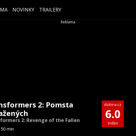
ÉMA
NOVINKY
TRAILERY
nsformers 2: Pomsta
dokina.cz
6.0
ažených
formers 2: Revenge of the Fallen
index
150 min