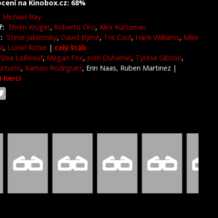
cení na Kinobox.cz: 68%
Michael Bay
ř:
Ehren Kruger
,
Roberto Orci
,
Alex Kurtzman
:
Steve Jablonsky
,
David Byrne
,
Tre Cool
,
Hank Williams
,
Mike
a
,
Lionel Richie
|
celý štáb
Shia LaBeouf
,
Megan Fox
,
Josh Duhamel
,
Tyrese Gibson
,
urturro
,
Ramon Rodriguez
, Erin Naas, Ruben Martinez
|
i herci