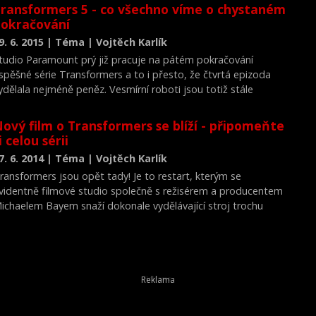
ransformers 5 - co všechno víme o chystaném
okračování
9. 6. 2015 | Téma | Vojtěch Karlík
tudio Paramount prý již pracuje na pátém pokračování
spěšné série Transformers a to i přesto, že čtvrtá epizoda
ydělala nejméně peněz. Vesmírní roboti jsou totiž stále
ympatickou značkou, na které se dobře vydělává. Neudělat
átý díl by bylo proti logice filmových studií.
ový film o Transformers se blíží - připomeňte
i celou sérii
7. 6. 2014 | Téma | Vojtěch Karlík
ransformers jsou opět tady! Je to restart, kterým se
videntně filmové studio společně s režisérem a producentem
ichaelem Bayem snaží dokonale vydělávající stroj trochu
romazat a udržet jej i nadále při životě. A jestli někdo tvrdí, že
de o poslední díl, pak se velmi pravděpodobně bude plést. My
ám přinášíme pro připomenutí přehled všech filmů z celé
quot;Bayovské&quot; série.