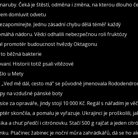
naruby. Čeká je štěstí, odměna i změna, na kterou dlouho č
ovem domluvit odvetu
nezapomínejte. Jednu zásadní chybu dělá téměř každý
pomáhá nádoru. Vědci odhalili nebezpečnou roli fruktózy
val promotér budoucnost hvězdy Oktagonu
 to běžná bakterie
vaní. Historii totiž psali vítězové
ošlo u Mety
seň „Veď mě dál, cesto má“ se původně jmenovala Rododendro
ipy na vzdušné pánské boty
isíce za opraváře, jindy stojí 10 000 Kč. Regál s nářadím je v
ptér skončila, a pomalu je vyřazuje. Ukrajinci je proškolili, j
sika a chuť předčí i citrónovku. Stačí 500 g rajčat a jeden citr
ínku. Ptačinec žabinec je noční můra zahrádkářů, dá se ho al