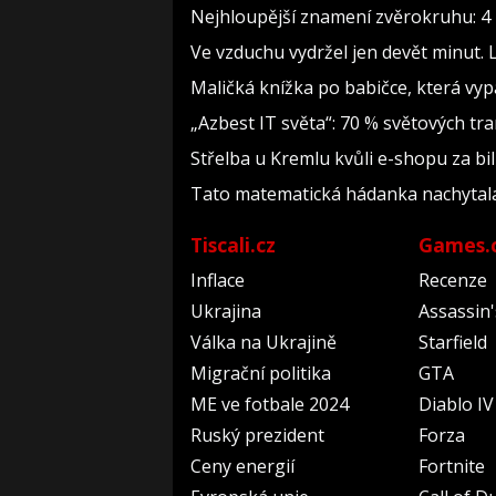
Nejhloupější znamení zvěrokruhu: 4 h
Ve vzduchu vydržel jen devět minut. 
Maličká knížka po babičce, která vyp
„Azbest IT světa“: 70 % světových t
Střelba u Kremlu kvůli e-shopu za bil
Tato matematická hádanka nachytala už 
Tiscali.cz
Games.
Inflace
Recenze
Ukrajina
Assassin
Válka na Ukrajině
Starfield
Migrační politika
GTA
ME ve fotbale 2024
Diablo IV
Ruský prezident
Forza
Ceny energií
Fortnite