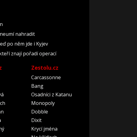
un
 neumí nahradit
teď po něm jde i Kyjev
kteří znají pořadí operací
z
Zestolu.cz
Carcassonne
Bang
vá
Osadníci z Katanu
ch
Monopoly
an
Dobble
a
Dixit
ný
Krycí jména