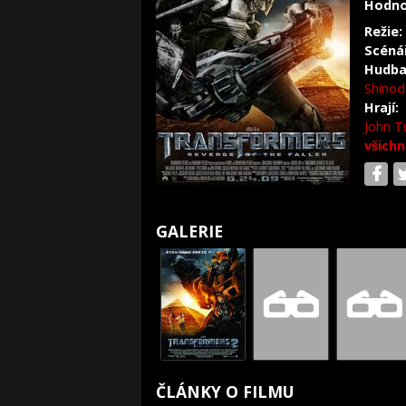
Hodno
Režie:
Scéná
Hudba
Shinod
Hrají:
John T
všichn
GALERIE
ČLÁNKY O FILMU