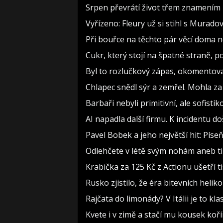
Srpen převrátí život třem znamením 
Vyřízeno: Fleury už si stihl s Murad
Při bouřce na těchto pár věcí doma 
Cukr, který stojí na špatné straně, 
Byl to rozlučkový zápas, okomento
Chlapec snědl sýr a zemřel. Mohla za
Barbaři nebyli primitivní, ale sofistiko
AI napadla další firmu. K incidentu d
Pavel Bobek a jeho největší hit: Pí
Odlehčete v létě svým nohám aneb t
Krabička za 125 Kč z Actionu ušetří t
Rusko zjistilo, že éra bitevních heliko
Rajčata do limonády? V Itálii je to kla
Kvete i v zimě a stačí mu kousek koř