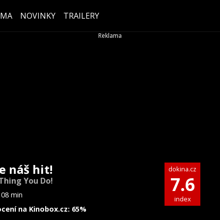
ÉMA
NOVINKY
TRAILERY
e náš hit!
dokina.cz
7.6
Thing You Do!
108 min
index
cení na Kinobox.cz: 65%