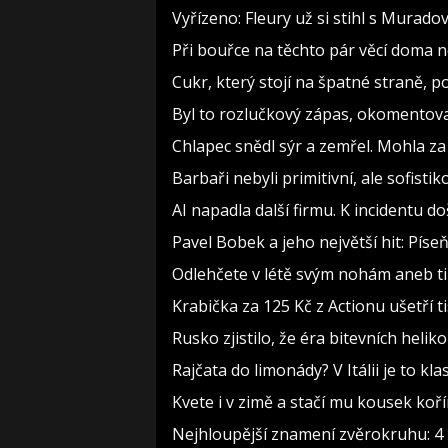
Vyřízeno: Fleury už si stihl s Murad
Při bouřce na těchto pár věcí doma 
Cukr, který stojí na špatné straně, 
Byl to rozlučkový zápas, okomento
Chlapec snědl sýr a zemřel. Mohla za
Barbaři nebyli primitivní, ale sofistiko
AI napadla další firmu. K incidentu d
Pavel Bobek a jeho největší hit: Pí
Odlehčete v létě svým nohám aneb t
Krabička za 125 Kč z Actionu ušetří t
Rusko zjistilo, že éra bitevních heliko
Rajčata do limonády? V Itálii je to kla
Kvete i v zimě a stačí mu kousek koř
Nejhloupější znamení zvěrokruhu: 4 h