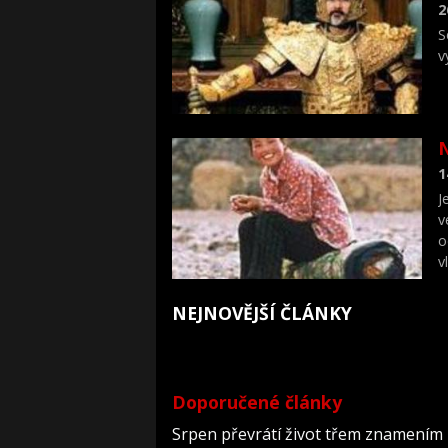
2
S
v
N
1
J
v
o
v
NEJNOVĚJŠÍ ČLÁNKY
Doporučené články
Srpen převrátí život třem znamením 