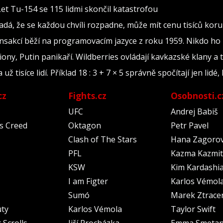
Let Tu-154 se 115 lidmi skončil katastrofou
adá, že se každou chvíli rozpadne, může mít cenu tisíců kor
ransakcí běží na programovacím jazyce z roku 1959. Nikdo ho
iony, Putin panikaří. Wildberries ovládají kavkazské klany a 
tisíce lidí. Příklad 18 : 3 + 7 × 5 správně spočítají jen lidé, 
cz
Fights.cz
Osobnosti.c
UFC
Andrej Babiš
's Creed
Oktagon
Petr Pavel
Clash of The Stars
Hana Zagoro
PFL
Kazma Kazmit
KSW
Kim Kardashi
I am Figter
Karlos Vémol
Sumó
Marek Ztrace
uty
Karlos Vémola
Taylor Swift