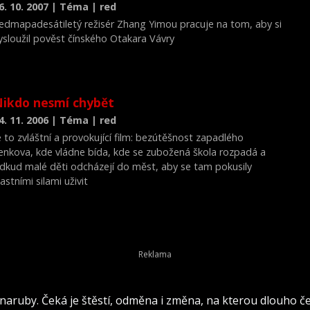
6. 10. 2007 | Téma | red
edmapadesátiletý režisér Zhang Yimou pracuje na tom, aby si
ysloužil pověst čínského Otakara Vávry
ikdo nesmí chybět
4. 11. 2006 | Téma | red
e to zvláštní a provokující film: bezútěšnost zapadlého
enkova, kde vládne bída, kde se zubožená škola rozpadá a
dkud malé děti odcházejí do měst, aby se tam pokusily
lastními silami uživit
naruby. Čeká je štěstí, odměna i změna, na kterou dlouho č