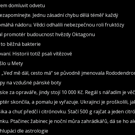
ovem domluvit odvetu
nezapomínejte. Jednu zásadní chybu dělá téměř každý
pomáhá nádoru. Vědci odhalili nebezpečnou roli fruktózy
val promotér budoucnost hvězdy Oktagonu
 to běžná bakterie
vaní. Historii totiž psali vítězové
ošlo u Mety
seň „Veď mě dál, cesto má“ se původně jmenovala Rododendro
ipy na vzdušné pánské boty
isíce za opraváře, jindy stojí 10 000 Kč. Regál s nářadím je v
ptér skončila, a pomalu je vyřazuje. Ukrajinci je proškolili, j
sika a chuť předčí i citrónovku. Stačí 500 g rajčat a jeden citr
ínku. Ptačinec žabinec je noční můra zahrádkářů, dá se ho al
lupáci dle astrologie