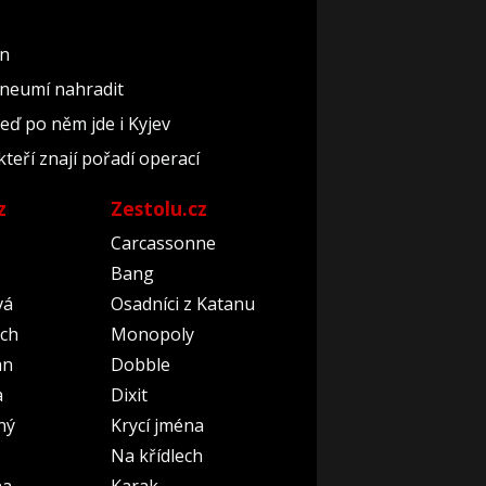
un
 neumí nahradit
teď po něm jde i Kyjev
kteří znají pořadí operací
z
Zestolu.cz
Carcassonne
Bang
vá
Osadníci z Katanu
ch
Monopoly
an
Dobble
a
Dixit
ný
Krycí jména
Na křídlech