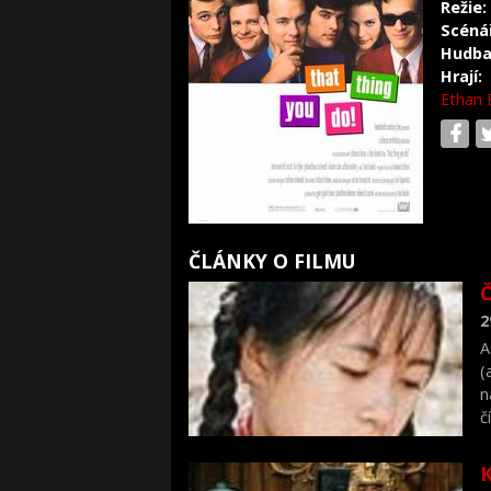
Režie:
Scéná
Hudba
Hrají:
Ethan 
ČLÁNKY O FILMU
Č
2
A
(
n
č
K