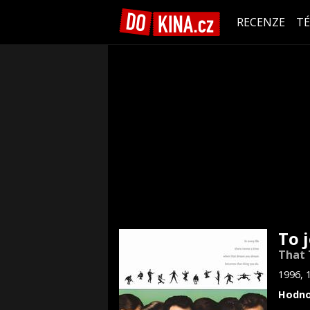
RECENZE
T
To j
That 
1996, 
Hodno