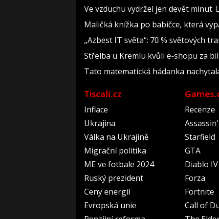
Ve vzduchu vydržel jen devět minut. 
Maličká knížka po babičce, která vyp
„Azbest IT světa“: 70 % světových t
Střelba u Kremlu kvůli e-shopu za bil
Tato matematická hádanka nachytala už 
Tiscali.cz
Games.
Inflace
Recenze
Ukrajina
Assassin
Válka na Ukrajině
Starfield
Migrační politika
GTA
ME ve fotbale 2024
Diablo IV
Ruský prezident
Forza
Ceny energií
Fortnite
Evropská unie
Call of D