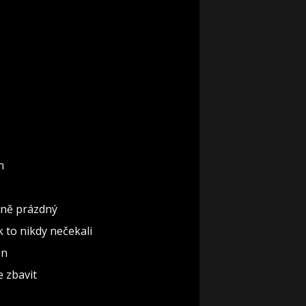
n
ěčně prázdný
ak to nikdy nečekali
ón
e zbavit