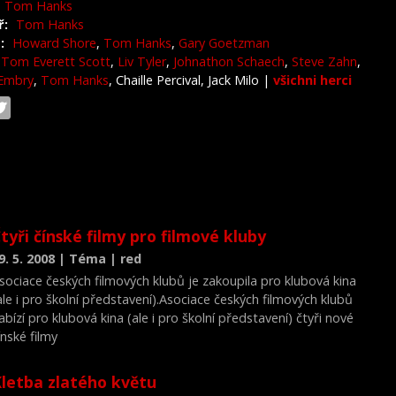
Tom Hanks
ř:
Tom Hanks
:
Howard Shore
,
Tom Hanks
,
Gary Goetzman
Tom Everett Scott
,
Liv Tyler
,
Johnathon Schaech
,
Steve Zahn
,
Embry
,
Tom Hanks
, Chaille Percival, Jack Milo
|
všichni herci
tyři čínské filmy pro filmové kluby
9. 5. 2008 | Téma | red
sociace českých filmových klubů je zakoupila pro klubová kina
ale i pro školní představení).Asociace českých filmových klubů
abízí pro klubová kina (ale i pro školní představení) čtyři nové
ínské filmy
letba zlatého květu