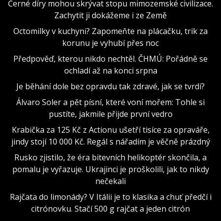
Černé díry mohou skrývat stopu mimozemské civilizace.
Zachytit ji dokážeme i ze Země
Octomilky v kuchyni? Zapomeňte na plácačku, trik za
korunu je vyhubí přes noc
Předpověď, kterou nikdo nechtěl. ČHMÚ: Pořádně se
ochladí až na konci srpna
Je běhání dole bez opravdu tak zdravé, jak se tvrdí?
Álvaro Soler a pět písní, které voní mořem: Tohle si
pustíte, jakmile přijde první vedro
Krabička za 125 Kč z Actionu ušetří tisíce za opraváře,
jindy stojí 10 000 Kč. Regál s nářadím je věčně prázdný
Rusko zjistilo, že éra bitevních helikoptér skončila, a
pomalu je vyřazuje. Ukrajinci je proškolili, jak to nikdy
nečekali
Rajčata do limonády? V Itálii je to klasika a chuť předčí i
citrónovku. Stačí 500 g rajčat a jeden citrón