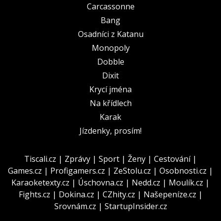
Carcassonne
Bang
Osadníci z Katanu
Monopoly
Dobble
Dixit
Krycí jména
Na křídlech
Karak
Jízdenky, prosím!
Tiscali.cz
|
Zprávy
|
Sport
|
Ženy
|
Cestování
|
Games.cz
|
Profigamers.cz
|
ZeStolu.cz
|
Osobnosti.cz
|
Karaoketexty.cz
|
Úschovna.cz
|
Nedd.cz
|
Moulík.cz
|
Fights.cz
|
Dokina.cz
|
CZhity.cz
|
Našepeníze.cz
|
Srovnám.cz
|
StartupInsider.cz