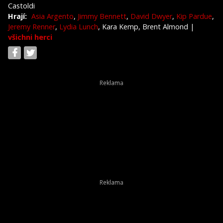
Castoldi
Hrají:
Asia Argento
,
Jimmy Bennett
,
David Dwyer
,
Kip Pardue
,
Jeremy Renner
,
Lydia Lunch
, Kara Kemp, Brent Almond
|
všichni herci