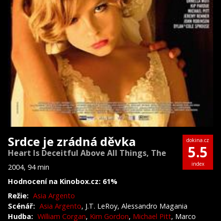
Srdce je zrádná děvka
dokina.cz
5.5
Heart Is Deceitful Above All Things, The
index
2004, 94 min
Hodnocení na Kinobox.cz: 61%
Režie:
Asia Argento
Scénář:
Asia Argento
, J.T. LeRoy, Alessandro Magania
Hudba:
William Corgan
,
Kim Gordon
,
Michael Pitt
, Marco