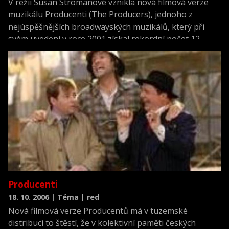
V režii Susan Stromanové vznikla nová filmová verze
muzikálu Producenti (The Producers), jednoho z
nejúspěšnějších broadwayských muzikálů, který při
svém uvedení v roce 2001 získal rekordní počet 12
divadelních cen Tony
Producenti
18. 10. 2006 | Téma | red
Nová filmová verze Producentů má v tuzemské
distribuci to štěstí, že v kolektivní paměti českých