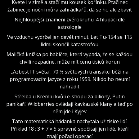
Kvete i v zimě a stačí mu kousek kořínku. Ptačinec
žabinec je noční můra zahrádkářů, dá se ho ale zbavit
Nejhloupější znamení zvěrokruhu: 4 hlupáci dle
astrologie
Ve vzduchu vydržel jen devět minut. Let Tu-154 se 115
lidmi skončil katastrofou
Maličká knížka po babičce, která vypadá, že se každou
chvíli rozpadne, může mít cenu tisíců korun
„Azbest IT světa“: 70 % světových transakcí běží na
programovacím jazyce z roku 1959. Nikdo ho neumí
nahradit
Střelba u Kremlu kvůli e-shopu za biliony, Putin
panikaří. Wildberries ovládají kavkazské klany a teď po
něm jde i Kyjev
Tato matematická hádanka nachytala už tisíce lidí.
Příklad 18 : 3 + 7 × 5 správně spočítají jen lidé, kteří
znají pořadí operací