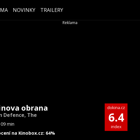
ÉMA
NOVINKY
TRAILERY
inova obrana
dokina.cz
6.4
n Defence, The
109 min
index
cení na Kinobox.cz: 64%