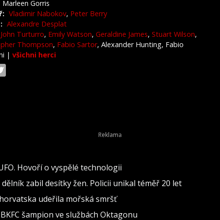
Marleen Gorris
ř:
Vladimir Nabokov
,
Peter Berry
:
Alexandre Desplat
John Turturro
,
Emily Watson
,
Geraldine James
,
Stuart Wilson
,
topher Thompson
,
Fabio Sartor
, Alexander Hunting, Fabio
ni
|
všichni herci
 UFO. Hovoří o vyspělé technologii
lník zabil desítky žen. Policii unikal téměř 20 let
 Chorvatska udeřila mořská smršť
al BKFC šampion ve službách Oktagonu