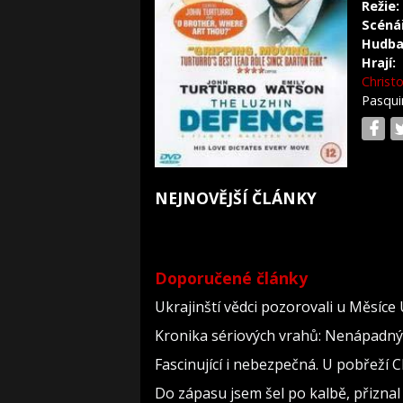
Režie:
Scéná
Hudba
Hrají:
Chris
Pasqui
NEJNOVĚJŠÍ ČLÁNKY
Doporučené články
Ukrajinští vědci pozorovali u Měsíce
Kronika sériových vrahů: Nenápadný dě
Fascinující i nebezpečná. U pobřeží
Do zápasu jsem šel po kalbě, přizn