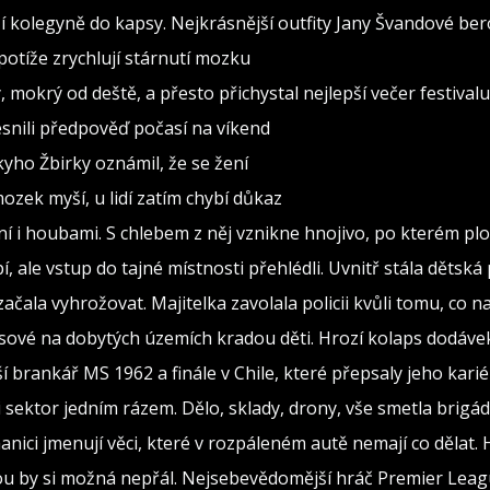
 kolegyně do kapsy. Nejkrásnější outfity Jany Švandové be
otíže zrychlují stárnutí mozku
, mokrý od deště, a přesto přichystal nejlepší večer festivalu
snili předpověď počasí na víkend
ho Žbirky oznámil, že se žení
ozek myší, u lidí zatím chybí důkaz
ní i houbami. S chlebem z něj vznikne hnojivo, po kterém plo
, ale vstup do tajné místnosti přehlédli. Uvnitř stála dětská
 začala vyhrožovat. Majitelka zavolala policii kvůli tomu, co n
ové na dobytých územích kradou děti. Hrozí kolaps dodávek 
ší brankář MS 1962 a finále v Chile, které přepsaly jeho kari
ili sektor jedním rázem. Dělo, sklady, drony, vše smetla brig
nici jmenují věci, které v rozpáleném autě nemají co dělat. 
ou by si možná nepřál. Nejsebevědomější hráč Premier Lea