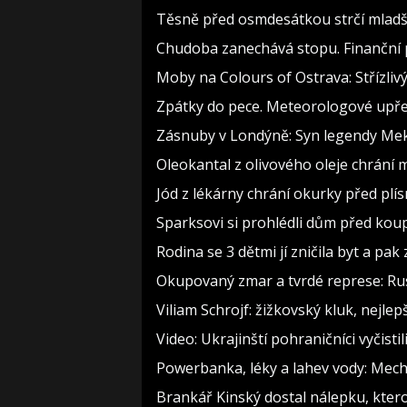
Těsně před osmdesátkou strčí mladší
Chudoba zanechává stopu. Finanční p
Moby na Colours of Ostrava: Střízlivý
Zpátky do pece. Meteorologové upře
Zásnuby v Londýně: Syn legendy Meky
Oleokantal z olivového oleje chrání m
Jód z lékárny chrání okurky před plís
Sparksovi si prohlédli dům před koupí
Rodina se 3 dětmi jí zničila byt a pak
Okupovaný zmar a tvrdé represe: Rus
Viliam Schrojf: žižkovský kluk, nejlep
Video: Ukrajinští pohraničníci vyčist
Powerbanka, léky a lahev vody: Mecha
Brankář Kinský dostal nálepku, kter