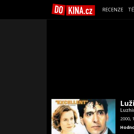
RECENZE
T
Luž
Luzhi
2000, 
Hodno