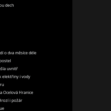
rou dech
dí o dva měsíce déle
 postel
ašla uvnitř
elektřiny i vody
éru
áda Ocelová Hranice
Hrozí i požár
gue