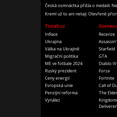
Česká osmnáctka přišla o medaili. N
Kreml už to ani netají. Otevřeně přiz
Tiscali.cz
Games.
Inflace
Recenze
Ukrajina
Assassin
Válka na Ukrajině
Starfield
Migrační politika
GTA
ME ve fotbale 2024
Diablo IV
Ruský prezident
Forza
Ceny energií
Fortnite
Evropská unie
Call of D
Penzijní reforma
The Elder
Vynález
Kingdom
Delivere