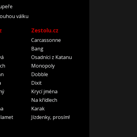
oupeře
dlouhou válku
z
Zestolu.cz
Carcassonne
Bang
vá
Osadníci z Katanu
ch
Monopoly
an
Dobble
a
Dixit
ný
Krycí jména
Na křídlech
na
Karak
lamet
Jízdenky, prosím!