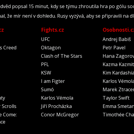
edvěd popsal 15 minut, kdy se týmu zhroutila hra po gólu s
nal, že mír není v dohledu. Rusy vyzývá, aby se připravili na 
cz
Fights.cz
Osobnosti.c
UFC
Andrej Babiš
's Creed
Oktagon
Petr Pavel
Clash of The Stars
Hana Zagoro
PFL
Kazma Kazmit
KSW
Kim Kardashi
I am Figter
Karlos Vémol
Sumó
Marek Ztrace
uty
Karlos Vémola
Taylor Swift
 Scrolls
Jiří Procházka
Emma Smeta
e Come:
Conor McGregor
Timothée Cha
nce