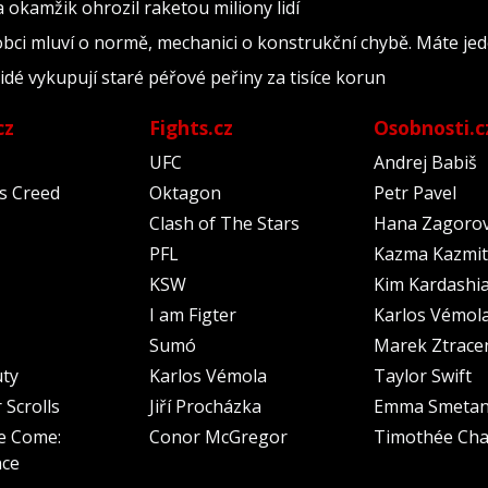
a okamžik ohrozil raketou miliony lidí
obci mluví o normě, mechanici o konstrukční chybě. Máte jed
Lidé vykupují staré péřové peřiny za tisíce korun
cz
Fights.cz
Osobnosti.c
UFC
Andrej Babiš
's Creed
Oktagon
Petr Pavel
Clash of The Stars
Hana Zagoro
PFL
Kazma Kazmit
KSW
Kim Kardashi
I am Figter
Karlos Vémol
Sumó
Marek Ztrace
uty
Karlos Vémola
Taylor Swift
 Scrolls
Jiří Procházka
Emma Smeta
e Come:
Conor McGregor
Timothée Cha
nce