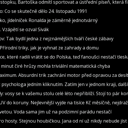
stopku, Bartoška odmítl sportovat a ústřední píseň, která fi
: Co se skutečně dělo 24. listopadu 1991
o, jídelníček Ronalda je záměrně jednotvárný
 Vzápětí se ozval Sivák
: Tak bydlí jedna z nejznámějších tváří české zábavy
Přírodní triky, jak je vyhnat ze zahrady a domu
, které radili vrátit se do Polska, teď fanoušci nestačí tlesk
3 minut čiré hrůzy mohla triviální matematická chyba
aximum. Absurdní trik zachrání motor před opravou za desítk
psychologa jedním kliknutím. Zatím jen v jednom kraji, další
y: vosy se k vašemu stolu celé léto nepřiblíží. Stojí to pár ko
V do koruny. Nejlevnější vyjde na tisíce Kč měsíčně, nejdra
vetou. Voda sama jim už na podzimní parádu nestačí
ro hosty. Stejnou houbičkou. Jana od ní už nikdy nebude jíst