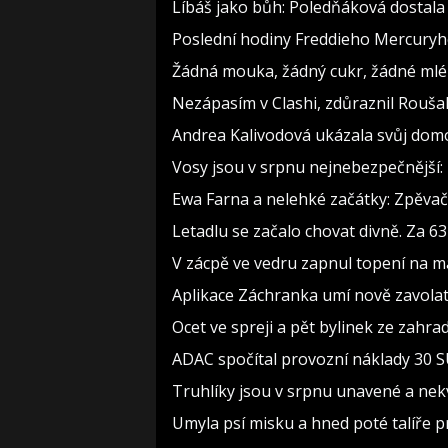
Líbáš jako bůh: Poledňáková dostala 
Poslední hodiny Freddieho Mercuryho
Žádná mouka, žádný cukr, žádné mlék
Nezápasím v Clashi, zdůraznil Roušal.
Andrea Kalivodová ukázala svůj domov
Vosy jsou v srpnu nejnebezpečnější: 
Ewa Farna a nelehké začátky: Zpěvačce
Letadlu se začalo chovat divně. Za 6
V zácpě ve vedru zapnul topení na m
Aplikace Záchranka umí nově zavolat 
Ocet ve spreji a pět bylinek ze zahrad
ADAC spočítal provozní náklady 30 SU
Truhlíky jsou v srpnu unavené a nek
Umyla psí misku a hned poté talíře p