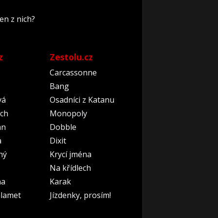
en z nich?
z
Zestolu.cz
Carcassonne
Bang
vá
Osadníci z Katanu
ch
Monopoly
an
Dobble
a
Dixit
ný
Krycí jména
Na křídlech
na
Karak
lamet
Jízdenky, prosím!