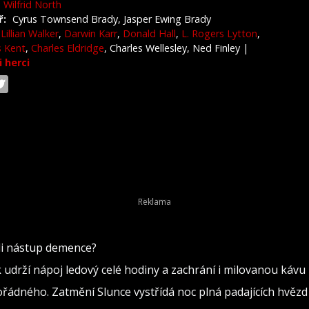
Wilfrid North
ř:
Cyrus Townsend Brady, Jasper Ewing Brady
Lillian Walker
,
Darwin Karr
,
Donald Hall
,
L. Rogers Lytton
,
s Kent
,
Charles Eldridge
, Charles Wellesley, Ned Finley
|
i herci
ili nástup demence?
k udrží nápoj ledový celé hodiny a zachrání i milovanou kávu
ádného. Zatmění Slunce vystřídá noc plná padajících hvězd