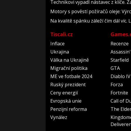
Technikovi vypadl nástavec z klíče. Z
Motory s pověstí požíračů oleje: Výr
Na kvalitě spánku záleží čím dál víc. 
Tiscali.cz
Games.
Inflace
Recenze
Ukrajina
Assassin
Válka na Ukrajině
Starfield
Migrační politika
GTA
ME ve fotbale 2024
Diablo IV
Ruský prezident
Forza
Ceny energií
Fortnite
Evropská unie
Call of D
Penzijní reforma
The Elder
Vynález
Kingdom
Delivere