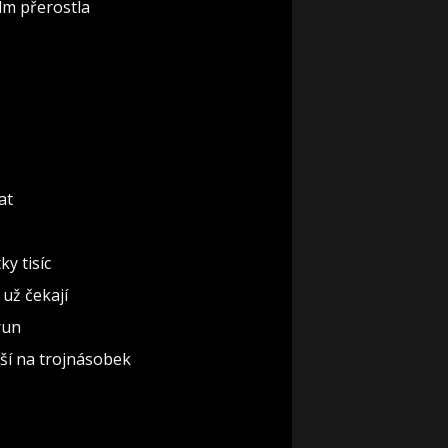
lm přerostla
at
y tisíc
 už čekají
run
žší na trojnásobek