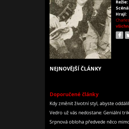
Režie:
Scéná
Hrají:
Charle
všichn
NEJNOVĚJŠÍ ČLÁNKY
Doporučené články
Kdy změnit životní styl, abyste oddál
Vedro už vás nedostane: Geniální tri
Srpnová obloha předvede něco mimoř