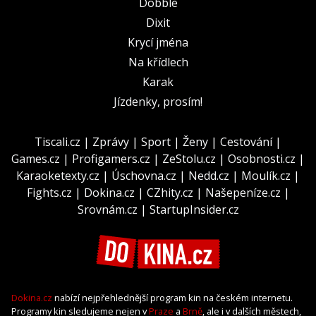
Dobble
Dixit
Krycí jména
Na křídlech
Karak
Jízdenky, prosím!
Tiscali.cz
|
Zprávy
|
Sport
|
Ženy
|
Cestování
|
Games.cz
|
Profigamers.cz
|
ZeStolu.cz
|
Osobnosti.cz
|
Karaoketexty.cz
|
Úschovna.cz
|
Nedd.cz
|
Moulík.cz
|
Fights.cz
|
Dokina.cz
|
CZhity.cz
|
Našepeníze.cz
|
Srovnám.cz
|
StartupInsider.cz
Dokina.cz
nabízí nejpřehlednější program kin na českém internetu.
Programy kin sledujeme nejen v
Praze
a
Brně
, ale i v dalších městech,