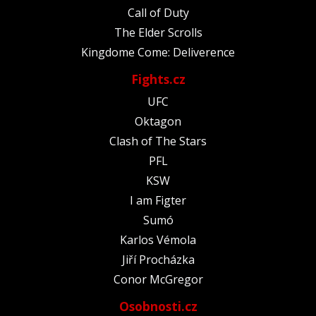
Call of Duty
The Elder Scrolls
Kingdome Come: Deliverence
Fights.cz
UFC
Oktagon
Clash of The Stars
PFL
KSW
I am Figter
Sumó
Karlos Vémola
Jiří Procházka
Conor McGregor
Osobnosti.cz