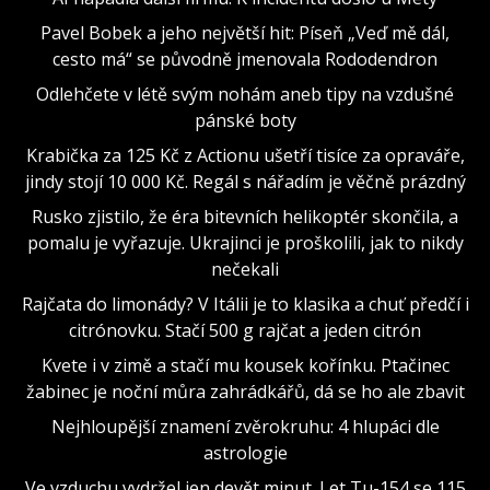
Pavel Bobek a jeho největší hit: Píseň „Veď mě dál,
cesto má“ se původně jmenovala Rododendron
Odlehčete v létě svým nohám aneb tipy na vzdušné
pánské boty
Krabička za 125 Kč z Actionu ušetří tisíce za opraváře,
jindy stojí 10 000 Kč. Regál s nářadím je věčně prázdný
Rusko zjistilo, že éra bitevních helikoptér skončila, a
pomalu je vyřazuje. Ukrajinci je proškolili, jak to nikdy
nečekali
Rajčata do limonády? V Itálii je to klasika a chuť předčí i
citrónovku. Stačí 500 g rajčat a jeden citrón
Kvete i v zimě a stačí mu kousek kořínku. Ptačinec
žabinec je noční můra zahrádkářů, dá se ho ale zbavit
Nejhloupější znamení zvěrokruhu: 4 hlupáci dle
astrologie
Ve vzduchu vydržel jen devět minut. Let Tu-154 se 115