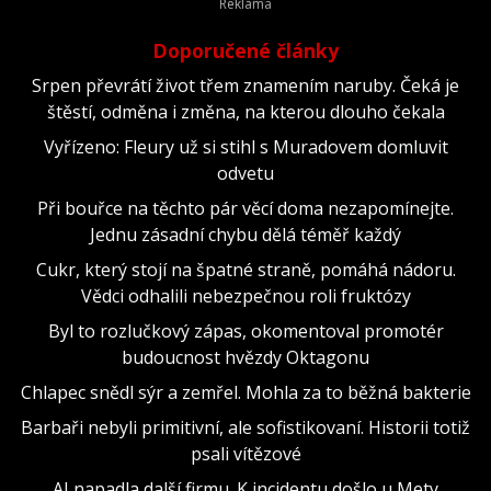
Doporučené články
Srpen převrátí život třem znamením naruby. Čeká je
štěstí, odměna i změna, na kterou dlouho čekala
Vyřízeno: Fleury už si stihl s Muradovem domluvit
odvetu
Při bouřce na těchto pár věcí doma nezapomínejte.
Jednu zásadní chybu dělá téměř každý
Cukr, který stojí na špatné straně, pomáhá nádoru.
Vědci odhalili nebezpečnou roli fruktózy
Byl to rozlučkový zápas, okomentoval promotér
budoucnost hvězdy Oktagonu
Chlapec snědl sýr a zemřel. Mohla za to běžná bakterie
Barbaři nebyli primitivní, ale sofistikovaní. Historii totiž
psali vítězové
AI napadla další firmu. K incidentu došlo u Mety