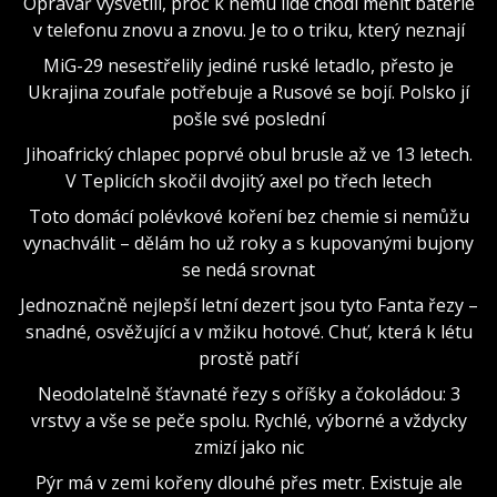
Opravář vysvětlil, proč k němu lidé chodí měnit baterie
v telefonu znovu a znovu. Je to o triku, který neznají
MiG-29 nesestřelily jediné ruské letadlo, přesto je
Ukrajina zoufale potřebuje a Rusové se bojí. Polsko jí
pošle své poslední
Jihoafrický chlapec poprvé obul brusle až ve 13 letech.
V Teplicích skočil dvojitý axel po třech letech
Toto domácí polévkové koření bez chemie si nemůžu
vynachválit – dělám ho už roky a s kupovanými bujony
se nedá srovnat
Jednoznačně nejlepší letní dezert jsou tyto Fanta řezy –
snadné, osvěžující a v mžiku hotové. Chuť, která k létu
prostě patří
Neodolatelně šťavnaté řezy s oříšky a čokoládou: 3
vrstvy a vše se peče spolu. Rychlé, výborné a vždycky
zmizí jako nic
Pýr má v zemi kořeny dlouhé přes metr. Existuje ale