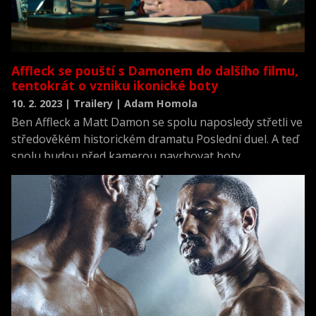
Affleck se pouští s Damonem do dalšího filmu,
tentokrát o vzniku ikonické boty
10. 2. 2023 | Trailery | Adam Homola
Ben Affleck a Matt Damon se spolu naposledy střetli ve
středověkém historickém dramatu Poslední duel. A teď
spolu budou před kamerou navrhovat boty.