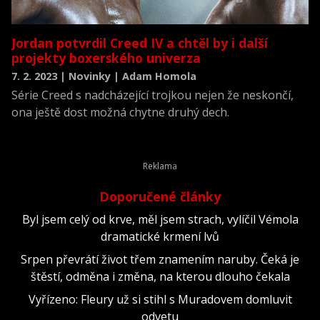
Jordan potvrdil Creed IV a chtěl by i další
projekty boxerského univerza
7. 2. 2023 | Novinky | Adam Homola
Série Creed s nadcházející trojkou nejen že neskončí,
ona ještě dost možná chytne druhý dech.
Doporučené články
Byl jsem celý od krve, měl jsem strach, vylíčil Vémola
dramatické krmení lvů
Srpen převrátí život třem znamením naruby. Čeká je
štěstí, odměna i změna, na kterou dlouho čekala
Vyřízeno: Fleury už si stihl s Muradovem domluvit
odvetu