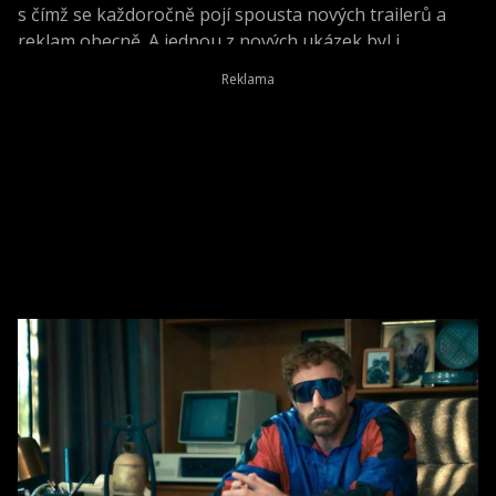
s čímž se každoročně pojí spousta nových trailerů a
reklam obecně. A jednou z nových ukázek byl i
nadcházející boxerský Creed III.