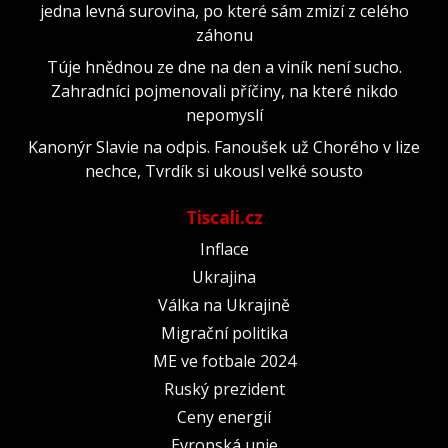
jedna levná surovina, po které sám zmizí z celého
záhonu
Túje hnědnou ze dne na den a viník není sucho.
Zahradníci pojmenovali příčiny, na které nikdo
nepomyslí
Kanonýr Slavie na odpis. Fanoušek už Chorého v lize
nechce, Tvrdík si ukousl velké sousto
Tiscali.cz
Inflace
Ukrajina
Válka na Ukrajině
Migrační politika
ME ve fotbale 2024
Ruský prezident
Ceny energií
Evropská unie