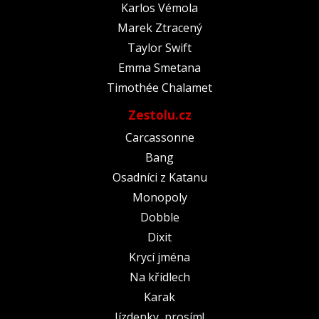
Karlos Vémola
Marek Ztracený
Taylor Swift
Emma Smetana
Timothée Chalamet
Zestolu.cz
Carcassonne
Bang
Osadníci z Katanu
Monopoly
Dobble
Dixit
Krycí jména
Na křídlech
Karak
Jízdenky, prosím!