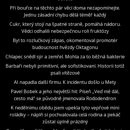
Při bouřce na těchto pár věcí doma nezapomínejte.
Jednu zásadní chybu dělá téměř každý
Cukr, který stojí na špatné straně, pomáhá nádoru.
Vědci odhalili nebezpečnou roli fruktózy
Byl to rozlučkový zápas, okomentoval promotér
budoucnost hvězdy Oktagonu
Chlapec snědl sýr a zemřel. Mohla za to běžná bakterie
Barbaři nebyli primitivní, ale sofistikovaní. Historii totiž
psali vítězové
AI napadla další firmu. K incidentu došlo u Mety
Pavel Bobek a jeho největší hit: Píseň „Veď mě dál,
cesto má“ se původně jmenovala Rododendron
K nedělnímu obědu jsem upekla tyto vepřové mini
roládky – náplň si pochvalovala celá rodina a pekáč
zůstal úplně prázdný