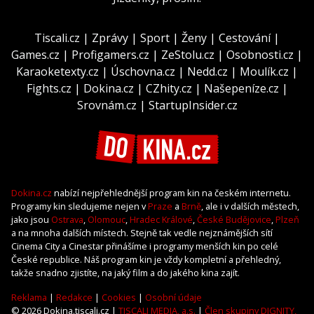
Tiscali.cz
|
Zprávy
|
Sport
|
Ženy
|
Cestování
|
Games.cz
|
Profigamers.cz
|
ZeStolu.cz
|
Osobnosti.cz
|
Karaoketexty.cz
|
Úschovna.cz
|
Nedd.cz
|
Moulík.cz
|
Fights.cz
|
Dokina.cz
|
CZhity.cz
|
Našepeníze.cz
|
Srovnám.cz
|
StartupInsider.cz
Dokina.cz
nabízí nejpřehlednější program kin na českém internetu.
Programy kin sledujeme nejen v
Praze
a
Brně
, ale i v dalších městech,
jako jsou
Ostrava
,
Olomouc
,
Hradec Králové
,
České Budějovice
,
Plzeň
a na mnoha dalších místech. Stejně tak vedle nejznámějších sítí
Cinema City a Cinestar přinášíme i programy menších kin po celé
České republice. Náš program kin je vždy kompletní a přehledný,
takže snadno zjistíte, na jaký film a do jakého kina zajít.
Reklama
|
Redakce
|
Cookies
|
Osobní údaje
© 2026 Dokina.tiscali.cz |
TISCALI MEDIA, a.s.
|
Člen skupiny DIGNITY,