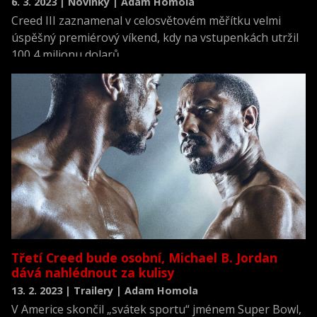
6. 3. 2023 | Novinky | Adam Homola
Creed III zaznamenal v celosvětovém měřítku velmi
úspěšný premiérový víkend, kdy na vstupenkách utržil
100,4 milionu dolarů.
Třetí Creed bude osobní, Michael B. Jordan
dává nahlédnout za kulisy
13. 2. 2023 | Trailery | Adam Homola
V Americe skončil „svátek sportu“ jménem Super Bowl,