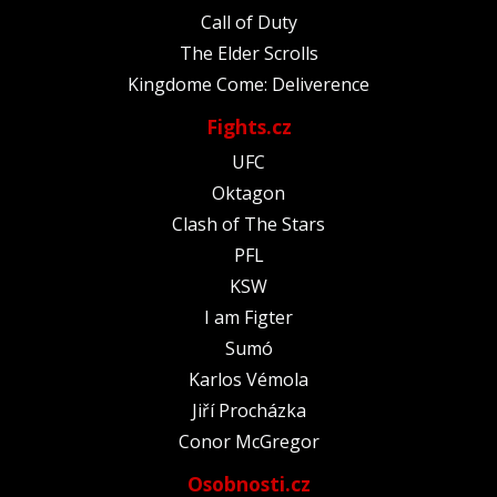
Call of Duty
The Elder Scrolls
Kingdome Come: Deliverence
Fights.cz
UFC
Oktagon
Clash of The Stars
PFL
KSW
I am Figter
Sumó
Karlos Vémola
Jiří Procházka
Conor McGregor
Osobnosti.cz