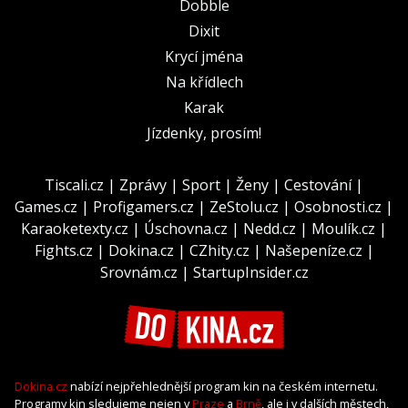
Dobble
Dixit
Krycí jména
Na křídlech
Karak
Jízdenky, prosím!
Tiscali.cz
|
Zprávy
|
Sport
|
Ženy
|
Cestování
|
Games.cz
|
Profigamers.cz
|
ZeStolu.cz
|
Osobnosti.cz
|
Karaoketexty.cz
|
Úschovna.cz
|
Nedd.cz
|
Moulík.cz
|
Fights.cz
|
Dokina.cz
|
CZhity.cz
|
Našepeníze.cz
|
Srovnám.cz
|
StartupInsider.cz
Dokina.cz
nabízí nejpřehlednější program kin na českém internetu.
Programy kin sledujeme nejen v
Praze
a
Brně
, ale i v dalších městech,