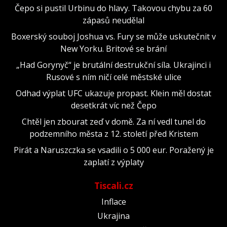
Čepo si pustil Urbinu do hlavy. Takovou chybu za 60
zápasů neudělal
Boxerský souboj Joshua vs. Fury se může uskutečnit v
New Yorku. Britové se brání
„Had Gorynyč“ je brutální destrukční síla. Ukrajinci i
Rusové s ním ničí celé městské ulice
Odhad výplat UFC ukazuje propast. Klein měl dostat
desetkrát víc než Čepo
Chtěl jen zbourat zeď v domě. Za ní vedl tunel do
podzemního města z 12. století před Kristem
Pirát a Naruszczka se vsadili o 5 000 eur. Poražený je
zaplatí z výplaty
Tiscali.cz
Inflace
Ukrajina