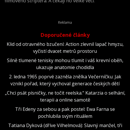
filmového striptéra. A čekají ho velké věci.
Doporučené články
Klid od otravného bzučení: Action zlevnil lapač hmyzu,
vyčistí dvacet metrů prostoru
Silně tlumené tenisky mohou tlumit i váš krevní oběh,
ukazuje anatomie chodidla
2. ledna 1965 poprvé zazněla znělka Večerníčku: Jak
vznikl pořad, který vychoval generace českých dětí
„Chci psát písničky, ne točit reelska.“ Katarzia o selhání,
terapii a online samotě
Tři Edeny za sebou a pak postel: Ewa Farna se
pochlubila svým rituálem
Tatiana Dyková (dříve Vilhelmová): Slavný manžel, tři