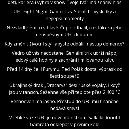
děti, kariéra i výhra v show Tvoje tvář má známý hlas
UFC Fight Night: Gamrot vs. Salkilld – výsledky a
nejlepší momenty
Nezvládl jsem to v hlavě. Čepo odhalil, co stálo za jeho
neúspěšným UFC debutem
Kdy změnit životní styl, abyste oddálili nástup demence?
Vedro už vás nedostane: Geniální trik udrží nápoj
ledový celé hodiny a zachrání i milovanou kávu
Před 14 dny čelil Furymu. Teď Polák dostal výprask od
šesti soupeřů
Ukrajinský drak „Dracarys“ děsí ruské vojáky, i když
jsou v tancích. Sežehne vše při teplotě přes 2 400 °C
Verhoeven má jasno. Přestup do UFC mu finančně
nedává smysl
V lehké váze UFC je nové monstrum. Salkilld donutil
Gamrota odklepat v prvním kole