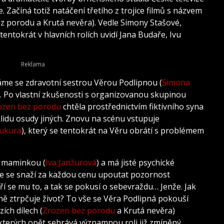
le. Začíná totiž natáčení třetího z trojice filmů s názvem
ez porodu a Krutá nevěra). Vedle Simony Stašové,
tentokrát v hlavních rolích uvidí Jana Budaře, Ivu
káme se zdravotní sestrou Věrou Podlipnou (
Simona
ii. Po vlastní zkušenosti s organizovanou skupinou
ozen bez porodu
chtěla prostřednictvím fiktivního syna
 klidu osudy jiných. Znovu na scénu vstupuje
Kukura
), který se tentokrát na Věru obrátí s problémem
 s maminkou (
Iva Janžurová
) a má jisté psychické
kde se snaží za každou cenu upoutat pozornost
ří se mu to, a tak se pokusí o sebevraždu… Jenže. Jak
ně ztrpčuje život? To vše se Věra Podlipná pokouší
zích dílech (
Zrozen bez porodu
a Krutá nevěra)
 kterých opět sehrává významnou roli již zmíněný