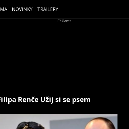
ÉMA
NOVINKY
TRAILERY
ilipa Renče Užij si se psem