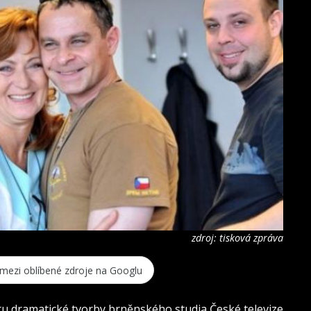
zdroj: tisková zpráva
 mezi oblíbené zdroje na Googlu
ntru dramatické tvorby brněnského studia České televize