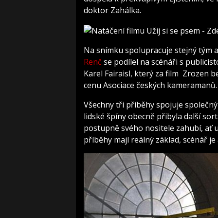
doktor Zahálka.
Na snímku spolupracuje stejný tým a
Renč
se podílel na scénáři s publici
Karel Fairaisl, který za film Zrozen 
cenu Asociace českých kameramanů.
Všechny tři příběhy spojuje společn
lidské špíny obecně přibyla další sorta 
postupně svého nositele zahubí, ať u
příběhy mají reálný základ, scénář je