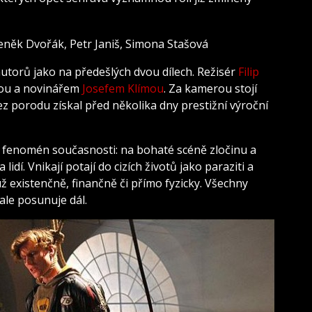
utorů jako na předešlých dvou dílech. Režisér
Filip
stou a novinářem
Josefem Klímou
. Za kamerou stojí
bez porodu získal před několika dny prestižní výroční
ý fenomén současnosti: na bohaté scéně zločinu a
lidí. Vnikají potají do cizích životů jako paraziti a
ž existenčně, finančně či přímo fyzicky. Všechny
 ale posunuje dál.