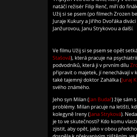
natáčí režisér Filip Renč, míří do finá
Užij si se psem (po filmech Zrozen b
Juraje Kukury a Jiřího Dvořáka diváci 
Janžurovou, Janu Strykovou a další.
Ve filmu Užij si se psem se opět set
Stašová
), která pracuje na psychiatr
podvodníků, která ji v prvním dílu
Zr
připravit o majetek, jí nenechávají v
také tajemný doktor Zahálka (
Juraj 
svého známého.
Jeho syn Milan (
Jan Budař
) žije sám
problémy. Milan pracuje na letišti, 
kolegyně Ireny (
Jana Stryková
). Neda
je to ve skutečnosti? Kdo komu vlast
zjistit, aby opět, jako v obou předcho
dospěla k překvapivým zjištěním, ve