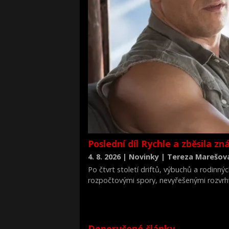
Poslední díl Rychle a zběsila z
4. 8. 2026 | Novinky | Tereza Marešov
Po čtvrt století driftů, výbuchů a rodinnýc
rozpočtovými spory, nevyřešenými rozvrh
ostříleného akčního hrdinu k slzám.
Doporučené články