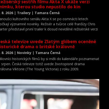
ežisérský sestřih filmu Akta X ukáže verzi
nímku, kterou studio nepustilo do kin
. 8. 2026 | Trailery | Tamara Černá
anoušci kultovního seriálu Akta X se po osmnácti letech
očkají významné novinky. Režisér a tvůrce celé franšízy Chris
arter představil první trailer k dosud neviděné režisérské verzi
ilmu Akta X: Chci uvěřit.
eská televize uvede Zlatým glóbem oceněné
istorické drama o britské královně
. 8. 2026 | Novinky | Tamara Černá
ilovníci historických filmů by si měli do kalendáře poznamenat
. srpen. Česká televize totiž uvede životopisné drama
rálovna Viktorie (The Young Victoria) z roku 2009.