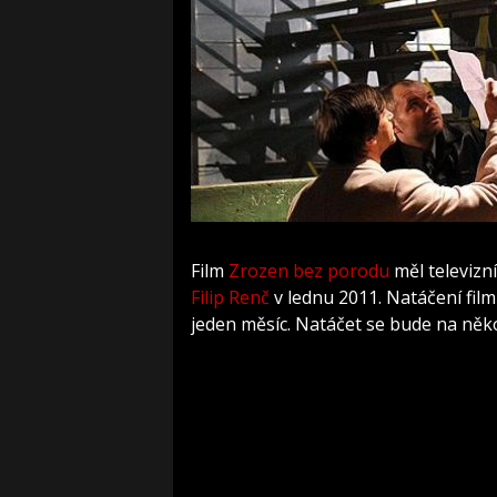
Film
Zrozen bez porodu
měl televizn
Filip Renč
v lednu 2011. Natáčení film
jeden měsíc. Natáčet se bude na něko