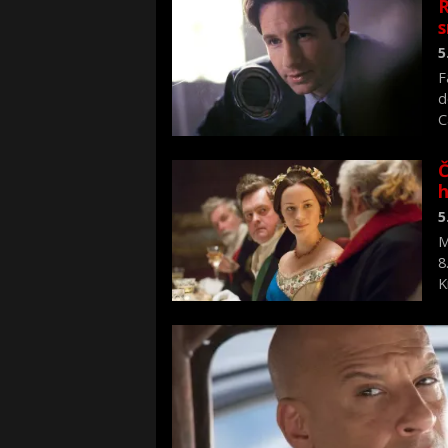
R
s
5
F
d
C
f
Č
h
5
M
8
K