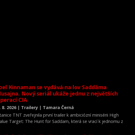
oel Kinnaman se vydává na lov Saddáma
usajna. Nový seriál ukáže jednu z největších
perací CIA
. 8. 2026 | Trailery | Tamara Černá
tanice TNT zveřejnila první trailer k ambiciózní minisérii High
alue Target: The Hunt for Saddam, která se vrací k jednomu z
ejvýznamnějších okamžiků novodobých dějin.