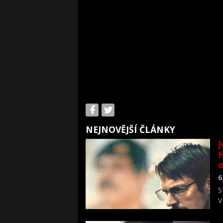
NEJNOVĚJŠÍ ČLÁNKY
J
H
o
6
S
V
n