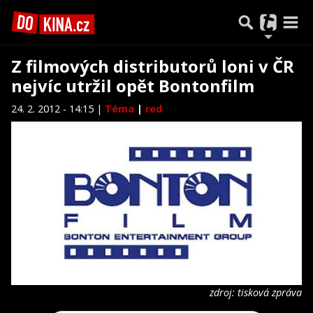
Z filmových distributorů loni v ČR
nejvíc utržil opět Bontonfilm
24. 2. 2012 - 14:15 |
Téma
|
red
zdroj: tisková zpráva