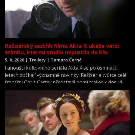
Režisérský sestřih filmu Akta X ukáže verzi
snímku, kterou studio nepustilo do kin
5. 8. 2026 | Trailery | Tamara Černá
Fanoušci kultovního seriálu Akta X se po osmnácti
letech dočkají významné novinky. Režisér a tvůrce celé
franšízy Chris Carter představil první trailer k dosud
neviděné režisérské verzi filmu Akta X: Chci uvěřit.