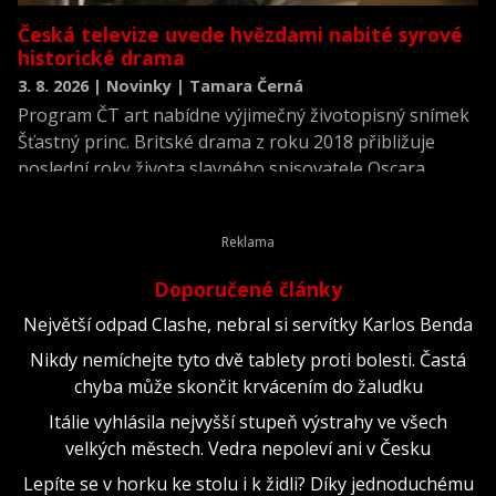
Česká televize uvede hvězdami nabité syrové
historické drama
3. 8. 2026 | Novinky | Tamara Černá
Program ČT art nabídne výjimečný životopisný snímek
Šťastný princ. Britské drama z roku 2018 přibližuje
poslední roky života slavného spisovatele Oscara
Wildea a nabízí jeho neidealizovaný portrét v období,
kdy po věznění čelil chudobě, nemoci i společenskému
odmítnutí. Film napsal, režíroval a zároveň si v něm
zahrál hlavní roli Rupert Everett.
Doporučené články
Největší odpad Clashe, nebral si servítky Karlos Benda
Nikdy nemíchejte tyto dvě tablety proti bolesti. Častá
chyba může skončit krvácením do žaludku
Itálie vyhlásila nejvyšší stupeň výstrahy ve všech
velkých městech. Vedra nepoleví ani v Česku
Lepíte se v horku ke stolu i k židli? Díky jednoduchému