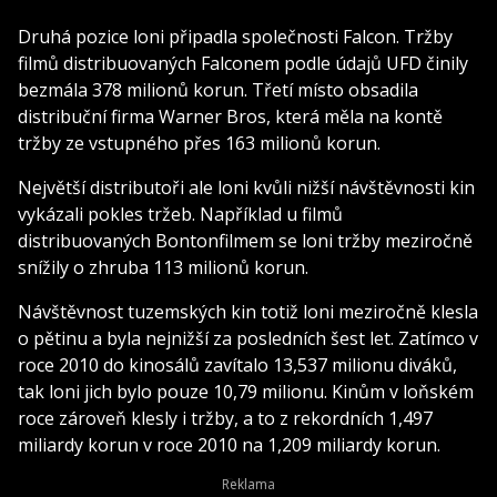
Druhá pozice loni připadla společnosti Falcon. Tržby
filmů distribuovaných Falconem podle údajů UFD činily
bezmála 378 milionů korun. Třetí místo obsadila
distribuční firma Warner Bros, která měla na kontě
tržby ze vstupného přes 163 milionů korun.
Největší distributoři ale loni kvůli nižší návštěvnosti kin
vykázali pokles tržeb. Například u filmů
distribuovaných Bontonfilmem se loni tržby meziročně
snížily o zhruba 113 milionů korun.
Návštěvnost tuzemských kin totiž loni meziročně klesla
o pětinu a byla nejnižší za posledních šest let. Zatímco v
roce 2010 do kinosálů zavítalo 13,537 milionu diváků,
tak loni jich bylo pouze 10,79 milionu. Kinům v loňském
roce zároveň klesly i tržby, a to z rekordních 1,497
miliardy korun v roce 2010 na 1,209 miliardy korun.