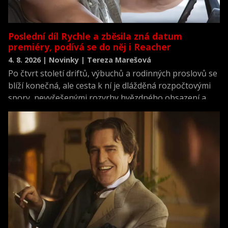
Poslední díl Rychle a zběsila zná datum
premiéry, podívá se do něj i Reacher
4. 8. 2026 | Novinky | Tereza Marešová
Po čtvrt století driftů, výbuchů a rodinných proslovů se
blíží konečná, ale cesta k ní je dlážděná rozpočtovými
spory, nevyřešenými rozvrhy hvězdného obsazení a
scénářem, který prý dojímá i ostříleného akčního
hrdinu k slzám.