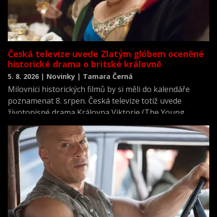
Česká televize uvede Zlatým glóbem oceněné
historické drama o britské královně
5. 8. 2026 | Novinky | Tamara Černá
Milovníci historických filmů by si měli do kalendáře
poznamenat 8. srpen. Česká televize totiž uvede
životopisné drama Královna Viktorie (The Young
Victoria) z roku 2009.