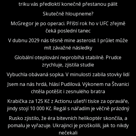
triku vás předloktí konečně přestanou pálit
Skutečně hloupneme?
McGregor je po operaci. Příští rok ho v UFC zřejmě
čeká poslední tanec
V dubnu 2029 nás těsně mine asteroid. I průlet může
mít závažné následky
Globální oteplování neprobíhá stabilně. Prudce
zrychluje, zjistila studie
Vybuchla obávaná sopka. V minulosti zabila stovky lidí
Jsem na nás hrdá, hlásí Pudilová. Výkonem na Štvanici
chtěla potěšit i zesnulého bratra
Krabička za 125 Kč z Actionu ušetří tisíce za opraváře,
jindy stojí 10 000 Kč. Regál s nářadím je věčně prázdný
Rusko zjistilo, že éra bitevních helikoptér skončila, a
pomalu je vyřazuje. Ukrajinci je proškolili, jak to nikdy
nečekali