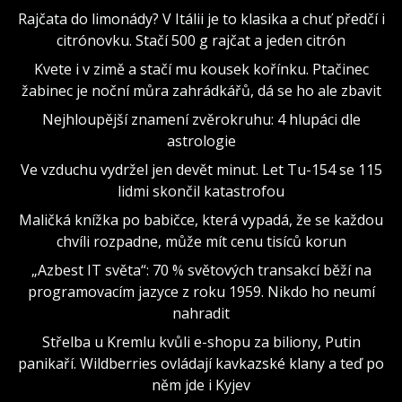
Rajčata do limonády? V Itálii je to klasika a chuť předčí i
citrónovku. Stačí 500 g rajčat a jeden citrón
Kvete i v zimě a stačí mu kousek kořínku. Ptačinec
žabinec je noční můra zahrádkářů, dá se ho ale zbavit
Nejhloupější znamení zvěrokruhu: 4 hlupáci dle
astrologie
Ve vzduchu vydržel jen devět minut. Let Tu-154 se 115
lidmi skončil katastrofou
Maličká knížka po babičce, která vypadá, že se každou
chvíli rozpadne, může mít cenu tisíců korun
„Azbest IT světa“: 70 % světových transakcí běží na
programovacím jazyce z roku 1959. Nikdo ho neumí
nahradit
Střelba u Kremlu kvůli e-shopu za biliony, Putin
panikaří. Wildberries ovládají kavkazské klany a teď po
něm jde i Kyjev