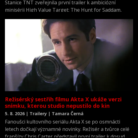
Stanice TNT zveřejnila první trailer k ambiciózní
minisérii High Value Target: The Hunt for Saddam,
která se vrací k jednomu z nejvýznamnějších okamžiků
novodobých dějin.
Režisérský sestřih filmu Akta X ukáže verzi
snímku, kterou studio nepustilo do kin
5. 8. 2026 | Trailery | Tamara Černá
Fanoušci kultovního seriálu Akta X se po osmnácti
letech dočkají významné novinky. Režisér a tvůrce celé
franšízy Chris Carter představil první trailer k dosud