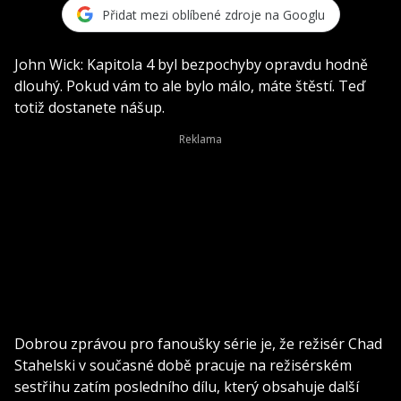
Přidat mezi oblíbené zdroje na Googlu
John Wick: Kapitola 4 byl bezpochyby opravdu hodně
dlouhý. Pokud vám to ale bylo málo, máte štěstí. Teď
totiž dostanete nášup.
Dobrou zprávou pro fanoušky série je, že režisér Chad
Stahelski v současné době pracuje na režisérském
sestřihu zatím posledního dílu, který obsahuje další