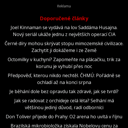
Doporučené články
Joel Kinnaman se vydává na lov Saddáma Husajna.
Nový seriál ukáže jednu z největších operací CIA
Černé díry mohou skrývat stopu mimozemské civilizace.
Zachytit ji dokážeme i ze Země
Octomilky v kuchyni? Zapomeňte na plácačku, trik za
korunu je vyhubí přes noc
Předpověď, kterou nikdo nechtěl. ČHMÚ: Pořádně se
ochladí až na konci srpna
Je běhání dole bez opravdu tak zdravé, jak se tvrdí?
Jak se radovat z orchideje celá léta? Selhání má
většinou jediný důvod, radí odborníci
Don Toliver přijede do Prahy: O2 arena ho uvítá v říjnu
Brazilská mikrobioložka získala Nobelovu cenu za