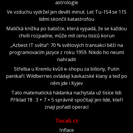
astrologie
Ve vzduchu vydržel jen devět minut. Let Tu-154 se 115
lidmi skončil katastrofou
Maličká knížka po babičce, která vypadá, že se každou
chvíli rozpadne, může mít cenu tisíců korun
„Azbest IT světa“: 70 % světových transakcí běží na
programovacím jazyce z roku 1959. Nikdo ho neumí
nahradit
Střelba u Kremlu kvůli e-shopu za biliony, Putin
panikaří. Wildberries ovládají kavkazské klany a teď po
něm jde i Kyjev
Tato matematická hádanka nachytala už tisíce lidí.
Příklad 18 : 3 + 7 × 5 správně spočítají jen lidé, kteří
znají pořadí operací
Tiscali.cz
Inflace