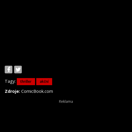
Tagy:
thriller
akční
Zdroje:
ComicBook.com