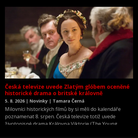
neviděné režisérské verzi filmu Akta X: Chci uvěřit.
Česká televize uvede Zlatým glóbem oceněné
historické drama o britské královně
5. 8. 2026 | Novinky | Tamara Černá
Milovníci historických filmů by si měli do kalendáře
poznamenat 8. srpen. Česká televize totiž uvede
životopisné drama Královna Viktorie (The Young
Victoria) z roku 2009.