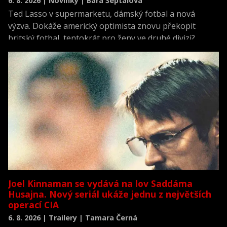
6. 8. 2026 | Novinky | Bára Šeptalová
Ted Lasso v supermarketu, dámský fotbal a nová
výzva. Dokáže americký optimista znovu překopit
britský fotbal, tentokrát pro ženy ve druhé divizi?
Joel Kinnaman se vydává na lov Saddáma
Husajna. Nový seriál ukáže jednu z největších
operací CIA
6. 8. 2026 | Trailery | Tamara Černá