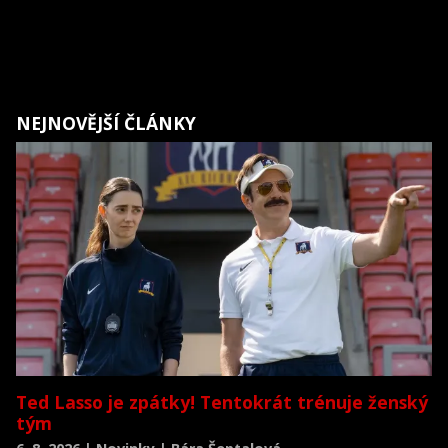
NEJNOVĚJŠÍ ČLÁNKY
Ted Lasso je zpátky! Tentokrát trénuje ženský
tým