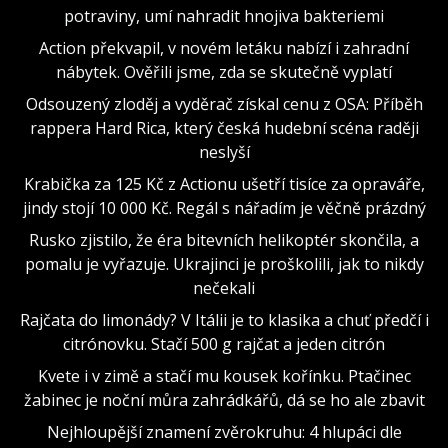
potraviny, umí nahradit hnojiva bakteriemi
Action překvapil, v novém letáku nabízí i zahradní
nábytek. Ověřili jsme, zda se skutečně vyplatí
Odsouzený zloděj a vyděrač získal cenu z OSA: Příběh
rappera Hard Rica, který česká hudební scéna raději
neslyší
Krabička za 125 Kč z Actionu ušetří tisíce za opraváře,
jindy stojí 10 000 Kč. Regál s nářadím je věčně prázdný
Rusko zjistilo, že éra bitevních helikoptér skončila, a
pomalu je vyřazuje. Ukrajinci je proškolili, jak to nikdy
nečekali
Rajčata do limonády? V Itálii je to klasika a chuť předčí i
citrónovku. Stačí 500 g rajčat a jeden citrón
Kvete i v zimě a stačí mu kousek kořínku. Ptačinec
žabinec je noční můra zahrádkářů, dá se ho ale zbavit
Nejhloupější znamení zvěrokruhu: 4 hlupáci dle