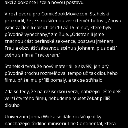
akci a dokonce i zcela novou postavu.
V rozhovoru pro ComicBookMovie.com Stahelski
prozradil, že je s rozšířenou verzí téměř hotov. „Znovu
jsme začlenili dalších asi 10 až 15 minut, které byly
původně vynechány,“ zmiňuje. „Odstranili jsme
značnou část berlínské sekvence, postavu jménem
Frau a obzvlášť zábavnou scénu s Johnem, plus další
scénu s ním a Trackerem.“
Stahelski tvrdí, že nový materiál je skvělý, jen prý
původně trochu rozmělňoval tempo už tak dlouhého
filmu, přišel mu příliš pomalý, a tak se stříhalo.
Zdá se tedy, že na režisérkou verzi, nabízející ještě delší
verzi čtvrtého filmu, nebudeme muset čekat příliš
dlouho.
Univerzum Johna Wicka se dále rozšiřuje díky
nadcházející třídílné minisérii The Continental, která