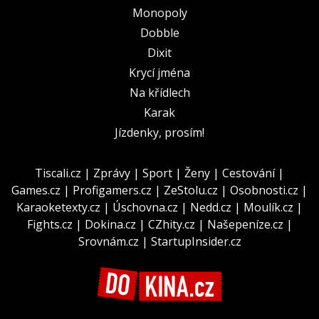
Monopoly
Dobble
Dixit
Krycí jména
Na křídlech
Karak
Jízdenky, prosím!
Tiscali.cz
|
Zprávy
|
Sport
|
Ženy
|
Cestování
|
Games.cz
|
Profigamers.cz
|
ZeStolu.cz
|
Osobnosti.cz
|
Karaoketexty.cz
|
Úschovna.cz
|
Nedd.cz
|
Moulík.cz
|
Fights.cz
|
Dokina.cz
|
CZhity.cz
|
Našepeníze.cz
|
Srovnám.cz
|
StartupInsider.cz