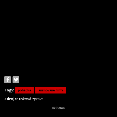
Tagy:
pohádka
animované filmy
Zdroje:
tisková zpráva