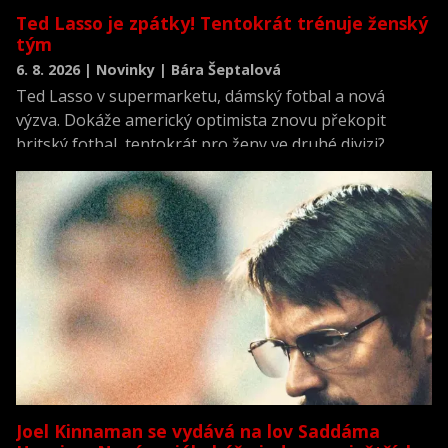
Ted Lasso je zpátky! Tentokrát trénuje ženský
tým
6. 8. 2026 | Novinky | Bára Šeptalová
Ted Lasso v supermarketu, dámský fotbal a nová
výzva. Dokáže americký optimista znovu překopit
britský fotbal, tentokrát pro ženy ve druhé divizi?
Joel Kinnaman se vydává na lov Saddáma