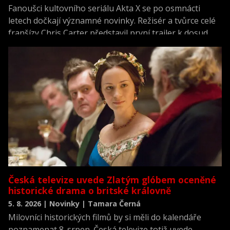
Fanoušci kultovního seriálu Akta X se po osmnácti
letech dočkají významné novinky. Režisér a tvůrce celé
franšízy Chris Carter představil první trailer k dosud
neviděné režisérské verzi filmu Akta X: Chci uvěřit.
Česká televize uvede Zlatým glóbem oceněné
historické drama o britské královně
5. 8. 2026 | Novinky | Tamara Černá
Milovníci historických filmů by si měli do kalendáře
poznamenat 8. srpen. Česká televize totiž uvede