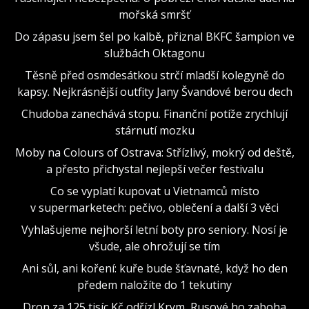
mořská smršť
Do zápasu jsem šel po kalbě, přiznal BKFC šampion ve
službách Oktagonu
Těsně před osmdesátkou strčí mladší kolegyně do
kapsy. Nejkrásnější outfity Jany Švandové berou dech
Chudoba zanechává stopu. Finanční potíže zrychlují
stárnutí mozku
Moby na Colours of Ostrava: Střízlivý, mokrý od deště,
a přesto přichystal nejlepší večer festivalu
Co se vyplatí kupovat u Vietnamců místo
v supermarketech: pečivo, oblečení a další 3 věci
Vyhlašujeme nejhorší letní boty pro seniory. Nosí je
všude, ale ohrožují se tím
Ani sůl, ani koření: kuře bude šťavnaté, když ho den
předem naložíte do 1 tekutiny
Dron za 125 tisíc Kč odřízl Krym, Rusové ho zaboha