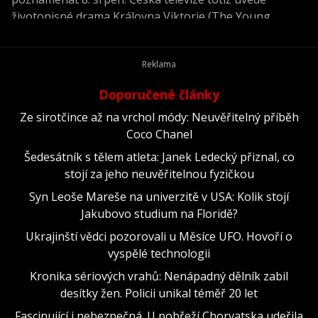
životopisné drama Královna Viktorie (The Young
Victoria) z roku 2009.
Doporučené články
Ze sirotčince až na vrchol módy: Neuvěřitelný příběh
Coco Chanel
Šedesátník s tělem atleta: Janek Ledecký přiznal, co
stojí za jeho neuvěřitelnou fyzičkou
Syn Leoše Mareše na univerzitě v USA: Kolik stojí
Jakubovo studium na Floridě?
Ukrajinští vědci pozorovali u Měsíce UFO. Hovoří o
vyspělé technologii
Kronika sériových vrahů: Nenápadný dělník zabil
desítky žen. Policii unikal téměř 20 let
Fascinující i nebezpečná. U pobřeží Chorvatska udeřila