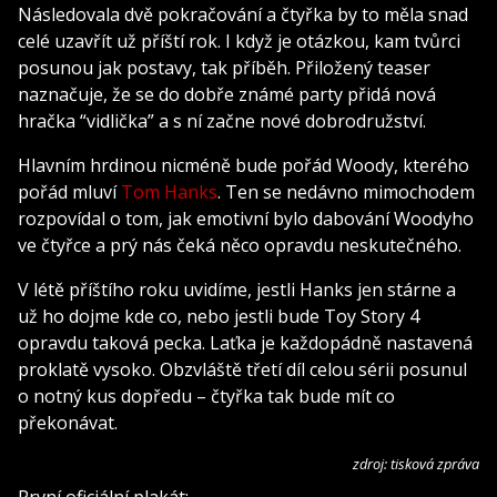
Následovala dvě pokračování a čtyřka by to měla snad
celé uzavřít už příští rok. I když je otázkou, kam tvůrci
posunou jak postavy, tak příběh. Přiložený teaser
naznačuje, že se do dobře známé party přidá nová
hračka “vidlička” a s ní začne nové dobrodružství.
Hlavním hrdinou nicméně bude pořád Woody, kterého
pořád mluví
Tom Hanks
. Ten se nedávno mimochodem
rozpovídal o tom, jak emotivní bylo dabování Woodyho
ve čtyřce a prý nás čeká něco opravdu neskutečného.
V létě příštího roku uvidíme, jestli Hanks jen stárne a
už ho dojme kde co, nebo jestli bude Toy Story 4
opravdu taková pecka. Laťka je každopádně nastavená
proklatě vysoko. Obzvláště třetí díl celou sérii posunul
o notný kus dopředu – čtyřka tak bude mít co
překonávat.
zdroj: tisková zpráva
První oficiální plakát: