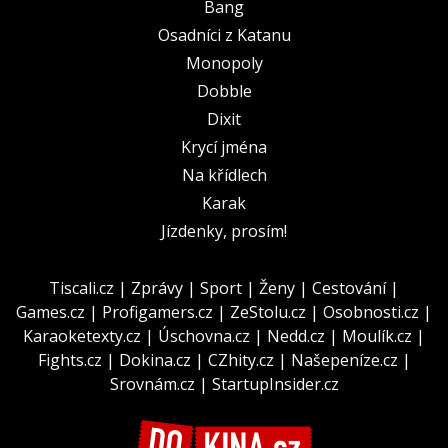
Bang
Osadníci z Katanu
Monopoly
Dobble
Dixit
Krycí jména
Na křídlech
Karak
Jízdenky, prosím!
Tiscali.cz
|
Zprávy
|
Sport
|
Ženy
|
Cestování
|
Games.cz
|
Profigamers.cz
|
ZeStolu.cz
|
Osobnosti.cz
|
Karaoketexty.cz
|
Úschovna.cz
|
Nedd.cz
|
Moulík.cz
|
Fights.cz
|
Dokina.cz
|
CZhity.cz
|
Našepeníze.cz
|
Srovnám.cz
|
StartupInsider.cz