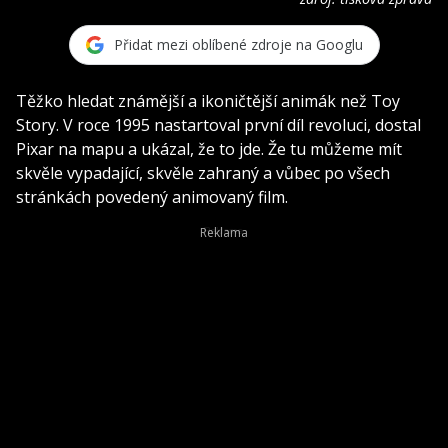
Přidat mezi oblíbené zdroje na Googlu
Těžko hledat známější a ikoničtější animák než Toy
Story. V roce 1995 nastartoval první díl revoluci, dostal
Pixar na mapu a ukázal, že to jde. Že tu můžeme mít
skvěle vypadající, skvěle zahraný a vůbec po všech
stránkách povedený animovaný film.