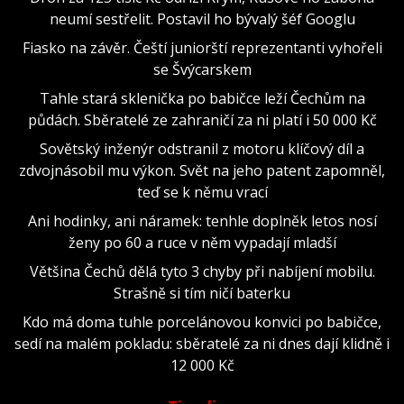
neumí sestřelit. Postavil ho bývalý šéf Googlu
Fiasko na závěr. Čeští juniorští reprezentanti vyhořeli
se Švýcarskem
Tahle stará sklenička po babičce leží Čechům na
půdách. Sběratelé ze zahraničí za ni platí i 50 000 Kč
Sovětský inženýr odstranil z motoru klíčový díl a
zdvojnásobil mu výkon. Svět na jeho patent zapomněl,
teď se k němu vrací
Ani hodinky, ani náramek: tenhle doplněk letos nosí
ženy po 60 a ruce v něm vypadají mladší
Většina Čechů dělá tyto 3 chyby při nabíjení mobilu.
Strašně si tím ničí baterku
Kdo má doma tuhle porcelánovou konvici po babičce,
sedí na malém pokladu: sběratelé za ni dnes dají klidně i
12 000 Kč