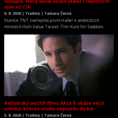
Husajna. Nový seriál ukáže jednu z největších
operací CIA
6. 8. 2026 | Trailery | Tamara Černá
Stanice TNT zveřejnila první trailer k ambiciózní
minisérii High Value Target: The Hunt for Saddam,
která se vrací k jednomu z nejvýznamnějších okamžiků
novodobých dějin.
Režisérský sestřih filmu Akta X ukáže verzi
snímku, kterou studio nepustilo do kin
5. 8. 2026 | Trailery | Tamara Černá