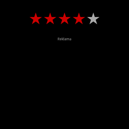
★
★
★
★
★