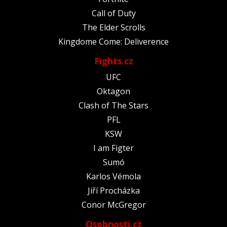
Call of Duty
The Elder Scrolls
Kingdome Come: Deliverence
Fights.cz
UFC
Oktagon
Clash of The Stars
PFL
KSW
I am Figter
Sumó
Karlos Vémola
Jiří Procházka
Conor McGregor
Osobnosti.cz