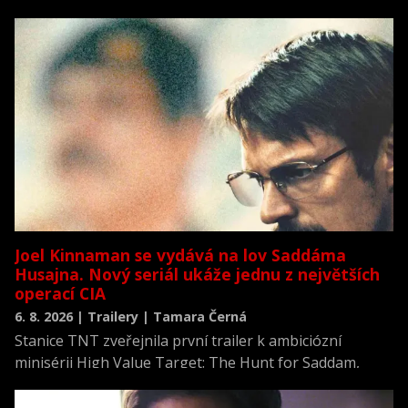
Joel Kinnaman se vydává na lov Saddáma
Husajna. Nový seriál ukáže jednu z největších
operací CIA
6. 8. 2026 | Trailery | Tamara Černá
Stanice TNT zveřejnila první trailer k ambiciózní
minisérii High Value Target: The Hunt for Saddam,
která se vrací k jednomu z nejvýznamnějších okamžiků
novodobých dějin.