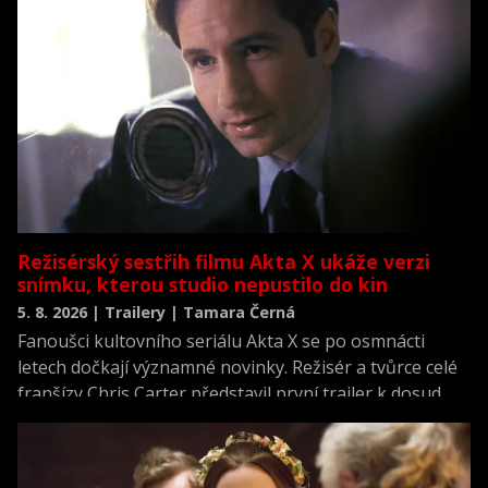
Režisérský sestřih filmu Akta X ukáže verzi
snímku, kterou studio nepustilo do kin
5. 8. 2026 | Trailery | Tamara Černá
Fanoušci kultovního seriálu Akta X se po osmnácti
letech dočkají významné novinky. Režisér a tvůrce celé
franšízy Chris Carter představil první trailer k dosud
neviděné režisérské verzi filmu Akta X: Chci uvěřit.