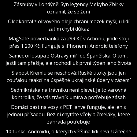
Zásnuby v Londýně: Syn legendy Mekyho Žbirky
oznámil, že se žení
Oleokantal z olivového oleje chrání mozek myší, u lidí
zatím chybí důkaz
MagSafe powerbanka za 299 Kč v Actionu, jinde stojí
přes 1 200 Kč. Funguje s iPhonem i Android telefony
Samec orlosupa z Ostravy míří do Španělska. O tom,
jestli tam přežije, ale rozhodl už první týden jeho života
Slabost Kremlu se neschová: Ruské útoky jsou jen
zoufalou reakcí na úspěšné ukrajinské údery v zázemí
Sedmikráska na trávníku není plevel. Je to varovná
kontrolka, že váš trávník umírá a potřebuje zásah
Domácí past na vosy z PET lahve funguje, ale jen s
jednou přísadou. Bez ní chytáte včely a čmeláky, které
zahrada potřebuje
10 funkcí Androidu, o kterých většina lidí neví. Užitečné