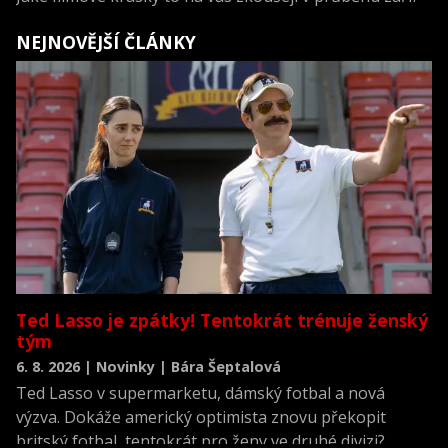
NEJNOVĚJŠÍ ČLÁNKY
Ted Lasso je zpátky! Tentokrát trénuje ženský
tým
6. 8. 2026 | Novinky | Bára Šeptalová
Ted Lasso v supermarketu, dámský fotbal a nová
výzva. Dokáže americký optimista znovu překopit
britský fotbal, tentokrát pro ženy ve druhé divizi?