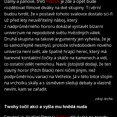
Dámy a pánové, třetí
Riddick
je zde a opět bude
rozdělovat filmové diváky na dvě skupiny. Ti věrní
budou tvrdit, že v postavě tohoto svalovce dostalo sci-fi
už před lety neuvěřitelný náboj, který
z nadprůměrného hororu dokázal vystavět bizarní
univerzum ne nepodobné světu Hvězdných válek.
Druhá skupina na takové argumenty jen vyhekla, že je
to samozřejmě nesmysl, protože středobodem nového
univerza není svět, ale špatně hrající herec, který má
barevné kontaktní čočky a skáče na kamenech a vidí,
co ostatní vidět nemohou. Navíc jistojistě dodají, že ten
slavný horor (Pitch Black) není ničím jiným, než
podprůměrnou variací na Vetřelce. Já v této bitce stojím
na vrcholku skály a s úsměvem sleduji debaty a vlastně
nevím, kam se zařadit.
zdroj: Archiv
Twohy točil akci a vyšla mu hnědá nuda
Smutné je, že třetí filmový
Riddick
dává více za pravdu