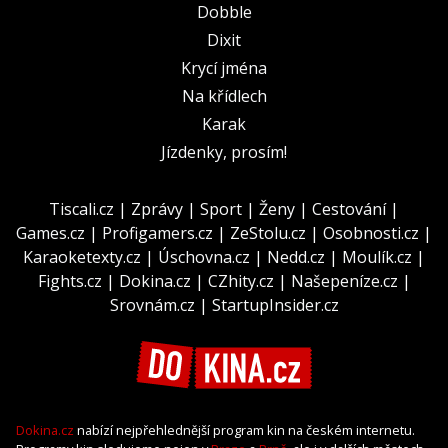
Dobble
Dixit
Krycí jména
Na křídlech
Karak
Jízdenky, prosím!
Tiscali.cz
|
Zprávy
|
Sport
|
Ženy
|
Cestování
|
Games.cz
|
Profigamers.cz
|
ZeStolu.cz
|
Osobnosti.cz
|
Karaoketexty.cz
|
Úschovna.cz
|
Nedd.cz
|
Moulík.cz
|
Fights.cz
|
Dokina.cz
|
CZhity.cz
|
Našepeníze.cz
|
Srovnám.cz
|
StartupInsider.cz
Dokina.cz
nabízí nejpřehlednější program kin na českém internetu.