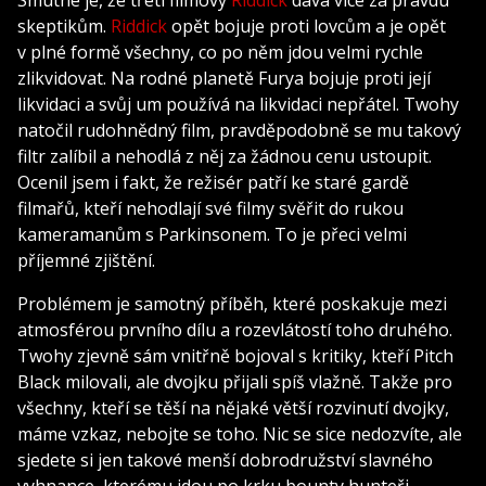
skeptikům.
Riddick
opět bojuje proti lovcům a je opět
v plné formě všechny, co po něm jdou velmi rychle
zlikvidovat. Na rodné planetě Furya bojuje proti její
likvidaci a svůj um používá na likvidaci nepřátel. Twohy
natočil rudohnědný film, pravděpodobně se mu takový
filtr zalíbil a nehodlá z něj za žádnou cenu ustoupit.
Ocenil jsem i fakt, že režisér patří ke staré gardě
filmařů, kteří nehodlají své filmy svěřit do rukou
kameramanům s Parkinsonem. To je přeci velmi
příjemné zjištění.
Problémem je samotný příběh, které poskakuje mezi
atmosférou prvního dílu a rozevlátostí toho druhého.
Twohy zjevně sám vnitřně bojoval s kritiky, kteří Pitch
Black milovali, ale dvojku přijali spíš vlažně. Takže pro
všechny, kteří se těší na nějaké větší rozvinutí dvojky,
máme vzkaz, nebojte se toho. Nic se sice nedozvíte, ale
sjedete si jen takové menší dobrodružství slavného
vyhnance, kterému jdou po krku bounty hunteři