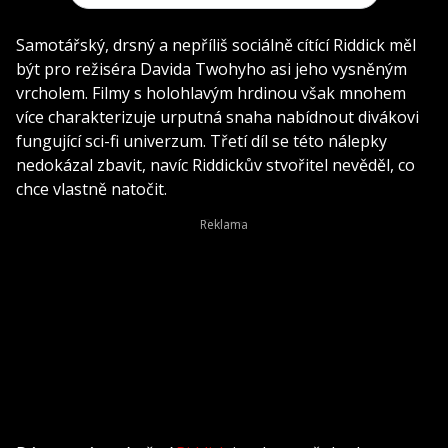
Samotářský, drsný a nepříliš sociálně cítící Riddick měl
být pro režiséra Davida Twohyho asi jeho vysněným
vrcholem. Filmy s holohlavým hrdinou však mnohem
více charakterizuje urputná snaha nabídnout divákovi
fungující sci-fi univerzum. Třetí díl se této nálepky
nedokázal zbavit, navíc Riddickův stvořitel nevěděl, co
chce vlastně natočit.