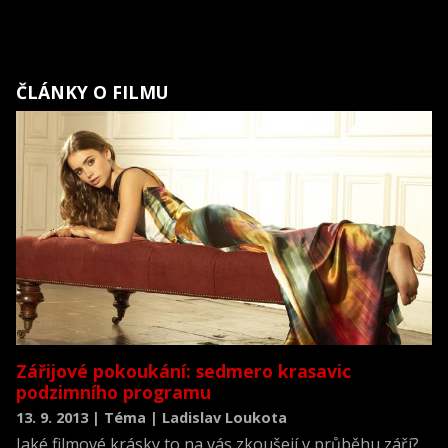
ČLÁNKY O FILMU
Zářijové pokoukání: sedmero krasavic
podzimního programu
13. 9. 2013 | Téma | Ladislav Loukota
Jaké filmové krásky to na vás zkoušejí v průběhu září?