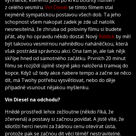
z celého vesmíru.
Vin Diesel
se tímto filmem stal
nejméně sympatickou postavou všech dob. Ta jeho
schopnost všem nakopat zadek je zde už natolik
nesnesitelná, že zhruba od poloviny filmu si budete
přát, aby ho opravdu někdo dostal. Nový
Riddick
by měl
být takovou vesmírnou nahnědlou naháněčkou, která
však postrádá správnou akci. Ona tam je, ale tak nějk
skřípe hned od samotného začátku. Prvních 20 minut
filmu se rozjíždí úplně stejně jako naložená tramvaj do
kopce. Když už tedy akce nabere tempo a začne se něco
dít, má Twohy potřebu vysvětlovat, nebo do děje
případně vsunout nějakou myšlenku.
Vin Diesel na odchodu?
Hnědé prostředí lehce zežloutne (někdo říká, že
zčervená) a postavy si začnou povídat. A jistě víte, že
idiotští herci nesmí za žádnou cenu otevírat ústa,
protože pak se začnou dít věci téměř nestravitelné.