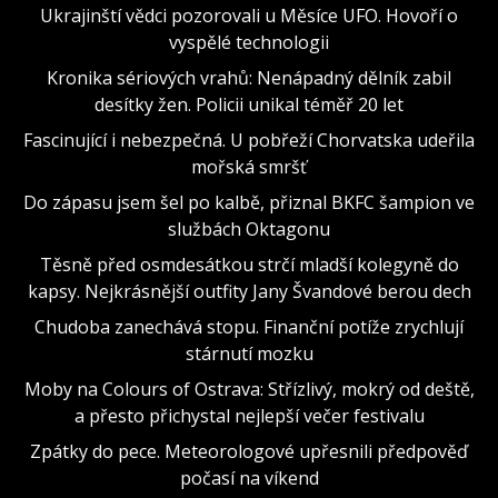
Ukrajinští vědci pozorovali u Měsíce UFO. Hovoří o
vyspělé technologii
Kronika sériových vrahů: Nenápadný dělník zabil
desítky žen. Policii unikal téměř 20 let
Fascinující i nebezpečná. U pobřeží Chorvatska udeřila
mořská smršť
Do zápasu jsem šel po kalbě, přiznal BKFC šampion ve
službách Oktagonu
Těsně před osmdesátkou strčí mladší kolegyně do
kapsy. Nejkrásnější outfity Jany Švandové berou dech
Chudoba zanechává stopu. Finanční potíže zrychlují
stárnutí mozku
Moby na Colours of Ostrava: Střízlivý, mokrý od deště,
a přesto přichystal nejlepší večer festivalu
Zpátky do pece. Meteorologové upřesnili předpověď
počasí na víkend