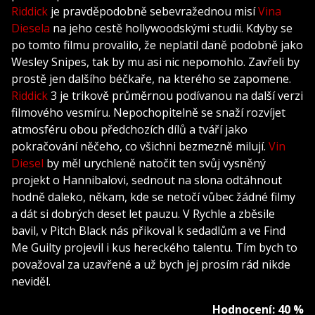
Riddick
je pravděpodobně sebevražednou misí
Vina
Diesela
na jeho cestě hollywoodskými studii. Kdyby se
po tomto filmu provalilo, že neplatil daně podobně jako
Wesley Snipes, tak by mu asi nic nepomohlo. Zavřeli by
prostě jen dalšího béčkaře, na kterého se zapomene.
Riddick
3 je trikově průměrnou podívanou na další verzi
filmového vesmíru. Nepochopitelně se snaží rozvíjet
atmosféru obou předchozích dílů a tváří jako
pokračování něčeho, co všichni bezmezně milují.
Vin
Diesel
by měl urychleně natočit ten svůj vysněný
projekt o Hannibalovi, sednout na slona odtáhnout
hodně daleko, někam, kde se netočí vůbec žádné filmy
a dát si dobrých deset let pauzu. V Rychle a zběsile
bavil, v Pitch Black nás přikoval k sedadlům a ve Find
Me Guilty projevil i kus hereckého talentu. Tím bych to
považoval za uzavřené a už bych jej prosím rád nikde
neviděl.
Hodnocení: 40 %