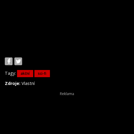
Tagy:
akční
sci-fi
Zdroje:
Vlastní