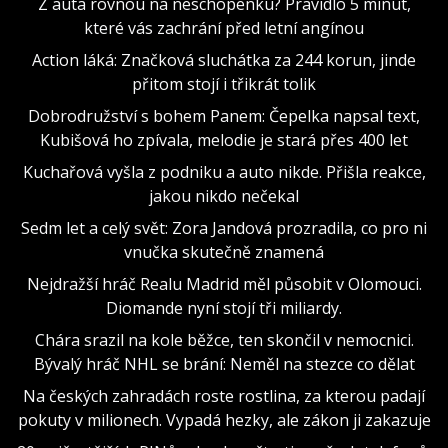
Z auta rovnou na neschopenku? Pravidlo 5 minut,
které vás zachrání před letní angínou
Action láká: Značková sluchátka za 244 korun, jinde
přitom stojí i třikrát tolik
Dobrodružství s bohem Panem: Čepelka napsal text,
Kubišová ho zpívala, melodie je stará přes 400 let
Kuchařová vyšla z podniku a auto nikde. Přišla reakce,
jakou nikdo nečekal
Sedm let a celý svět: Zora Jandová prozradila, co pro ni
vnučka skutečně znamená
Nejdražší hráč Realu Madrid měl působit v Olomouci.
Diomande nyní stojí tři miliardy.
Chára srazil na kole běžce, ten skončil v nemocnici.
Bývalý hráč NHL se brání: Neměl na stezce co dělat
Na českých zahradách roste rostlina, za kterou padají
pokuty v milionech. Vypadá hezky, ale zákon ji zakazuje