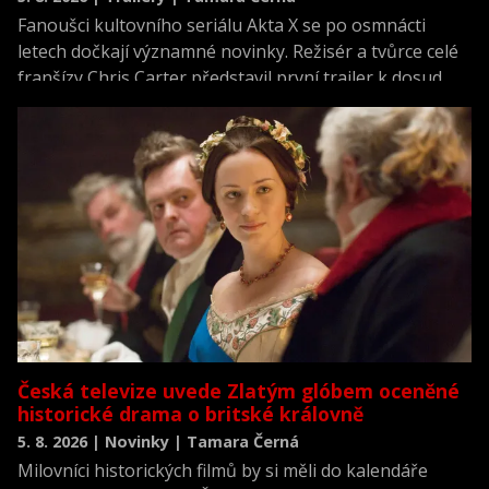
Fanoušci kultovního seriálu Akta X se po osmnácti
letech dočkají významné novinky. Režisér a tvůrce celé
franšízy Chris Carter představil první trailer k dosud
neviděné režisérské verzi filmu Akta X: Chci uvěřit.
Česká televize uvede Zlatým glóbem oceněné
historické drama o britské královně
5. 8. 2026 | Novinky | Tamara Černá
Milovníci historických filmů by si měli do kalendáře