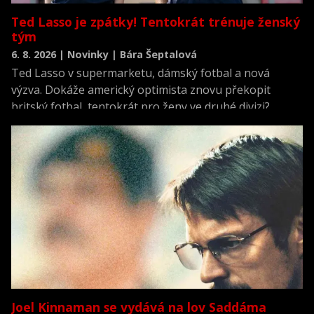
Ted Lasso je zpátky! Tentokrát trénuje ženský
tým
6. 8. 2026 | Novinky | Bára Šeptalová
Ted Lasso v supermarketu, dámský fotbal a nová
výzva. Dokáže americký optimista znovu překopit
britský fotbal, tentokrát pro ženy ve druhé divizi?
Joel Kinnaman se vydává na lov Saddáma