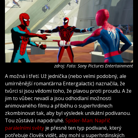
zdroj: Foto: Sony Pictures Entertainment
A možná i třetí. Už jednička (nebo velmi podobný, ale
umírněnější romanťárna Entergalactic) naznačila, že
tvůrci si jsou vědomi toho, že plavou proti proudu. A že
jim to vůbec nevadí a jsou odhodlaní možnosti
animovaného filmu a příběhu o superhrdinech
zkombinovat tak, aby byl výsledek unikátní podívanou.
Tou zůstává i napodruhé.
Spider-Man: Napříč
paralelními světy
je přesně ten typ podívané, který
potřebuje člověk vidět, aby mohl u superhrdinských