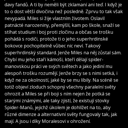
davy fandů. A ti by neměli být zklamaní ani teď. I když je
to o dost větší divočina než posledně. Zprvu to tak však
nevypadá. Miles si žije vlastním životem. Oslavil
patnácté narozeniny, přemýšlí, kam po škole, snaží se
stíhat studium i boj proti zločinu a občas se trošku
pohádá s rodiči, protože ti o jeho superhrdinské
bokovce pochopitelně vůbec nic neví. Takový
superhrdinský standard. Jenže Miles na něj zůstal sám.
Chybí mu jeho staří kámoši, kteří dělají spider-
manovskou práci ve svých světech a jako jediní mu
alespoň trošku rozumějí. Jenže brzy se s nimi setká, i
když ne za okolností, jaké by se mu líbily. Na scéně se
totiž objeví zloduch schopný všechny paralelní světy
ohrozit a Miles se při boji s ním nejen že potká se
starými známými, ale taky zjistí, že existují stovky
Spider-Manů, jejichž úkolem je dohlížet na to, aby
různé dimenze a alternativní světy fungovaly tak, jak
mají. A jsou i díky Moralesovi v ohrožení.