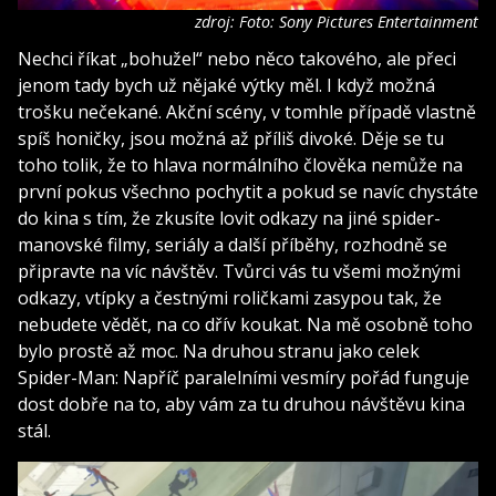
zdroj: Foto: Sony Pictures Entertainment
Nechci říkat „bohužel“ nebo něco takového, ale přeci
jenom tady bych už nějaké výtky měl. I když možná
trošku nečekané. Akční scény, v tomhle případě vlastně
spíš honičky, jsou možná až příliš divoké. Děje se tu
toho tolik, že to hlava normálního člověka nemůže na
první pokus všechno pochytit a pokud se navíc chystáte
do kina s tím, že zkusíte lovit odkazy na jiné spider-
manovské filmy, seriály a další příběhy, rozhodně se
připravte na víc návštěv. Tvůrci vás tu všemi možnými
odkazy, vtípky a čestnými roličkami zasypou tak, že
nebudete vědět, na co dřív koukat. Na mě osobně toho
bylo prostě až moc. Na druhou stranu jako celek
Spider-Man: Napříč paralelními vesmíry pořád funguje
dost dobře na to, aby vám za tu druhou návštěvu kina
stál.