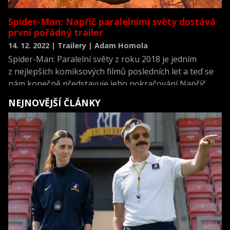
Spider-Man: Napříč paralelními světy dostává
první pořádný trailer
14. 12. 2022 | Trailery | Adam Homola
Spider-Man: Paralelní světy z roku 2018 je jedním
z nejlepších komiksových filmů posledních let a teď se
nám konečně představuje jeho pokračování Napříč
paralelními světy.
NEJNOVĚJŠÍ ČLÁNKY