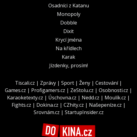
Osadníci z Katanu
Monopoly
Dobble
Dixit
Krycí jména
Na křídlech
Karak
Jízdenky, prosím!
Tiscali.cz
|
Zprávy
|
Sport
|
Ženy
|
Cestování
|
Games.cz
|
Profigamers.cz
|
ZeStolu.cz
|
Osobnosti.cz
|
Karaoketexty.cz
|
Úschovna.cz
|
Nedd.cz
|
Moulík.cz
|
Fights.cz
|
Dokina.cz
|
CZhity.cz
|
Našepeníze.cz
|
Srovnám.cz
|
StartupInsider.cz