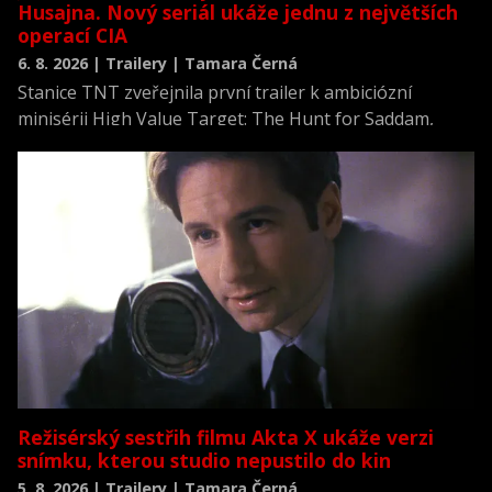
Husajna. Nový seriál ukáže jednu z největších
operací CIA
6. 8. 2026 | Trailery | Tamara Černá
Stanice TNT zveřejnila první trailer k ambiciózní
minisérii High Value Target: The Hunt for Saddam,
která se vrací k jednomu z nejvýznamnějších okamžiků
novodobých dějin.
Režisérský sestřih filmu Akta X ukáže verzi
snímku, kterou studio nepustilo do kin
5. 8. 2026 | Trailery | Tamara Černá