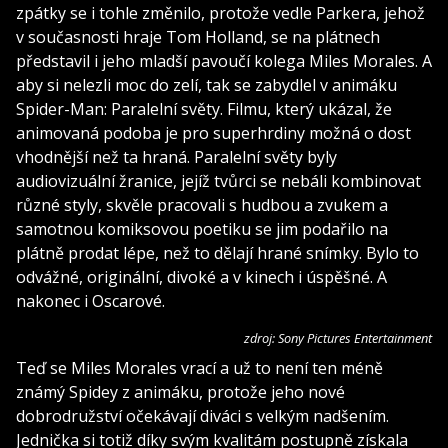
zpátky se i tohle změnilo, protože vedle Parkera, jehož
v současnosti hraje Tom Holland, se na plátnech
představil i jeho mladší pavoučí kolega Miles Morales. A
aby si nelezli moc do zelí, tak se zabydlel v animáku
Spider-Man: Paralelní světy. Filmu, který ukázal, že
animovaná podoba je pro superhrdiny možná o dost
vhodnější než ta hraná. Paralelní světy byly
audiovizuální žranice, jejíž tvůrci se nebáli kombinovat
různé styly, skvěle pracovali s hudbou a zvukem a
samotnou komiksovou poetiku se jim podařilo na
plátně prodat lépe, než to dělají hrané snímky. Bylo to
odvážné, originální, divoké a v kinech i úspěšné. A
nakonec i Oscarové.
zdroj: Sony Pictures Entertainment
Teď se Miles Morales vrací a už to není ten méně
známý Spidey z animáku, protože jeho nové
dobrodružství očekávají diváci s velkým nadšením.
Jednička si totiž díky svým kvalitám postupně získala