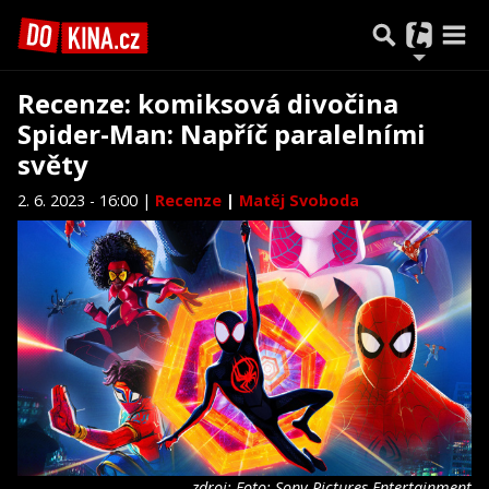
Recenze: komiksová divočina
Spider-Man: Napříč paralelními
světy
2. 6. 2023 - 16:00 |
Recenze
|
Matěj Svoboda
zdroj: Foto: Sony Pictures Entertainment