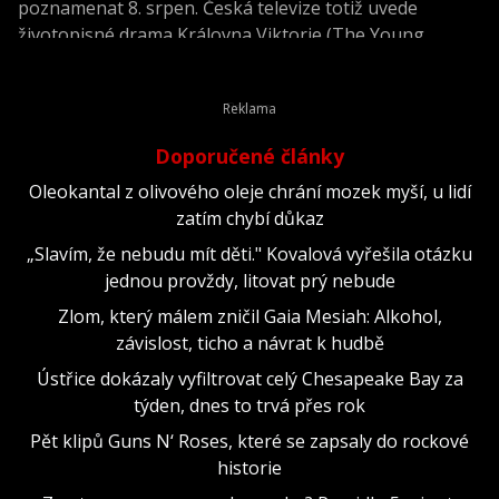
poznamenat 8. srpen. Česká televize totiž uvede
životopisné drama Královna Viktorie (The Young
Victoria) z roku 2009.
Doporučené články
Oleokantal z olivového oleje chrání mozek myší, u lidí
zatím chybí důkaz
„Slavím, že nebudu mít děti." Kovalová vyřešila otázku
jednou provždy, litovat prý nebude
Zlom, který málem zničil Gaia Mesiah: Alkohol,
závislost, ticho a návrat k hudbě
Ústřice dokázaly vyfiltrovat celý Chesapeake Bay za
týden, dnes to trvá přes rok
Pět klipů Guns N‘ Roses, které se zapsaly do rockové
historie