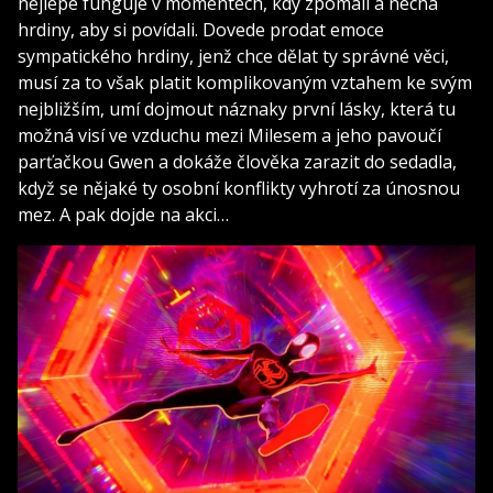
nejlépe funguje v momentech, kdy zpomalí a nechá
hrdiny, aby si povídali. Dovede prodat emoce
sympatického hrdiny, jenž chce dělat ty správné věci,
musí za to však platit komplikovaným vztahem ke svým
nejbližším, umí dojmout náznaky první lásky, která tu
možná visí ve vzduchu mezi Milesem a jeho pavoučí
parťačkou Gwen a dokáže člověka zarazit do sedadla,
když se nějaké ty osobní konflikty vyhrotí za únosnou
mez. A pak dojde na akci…