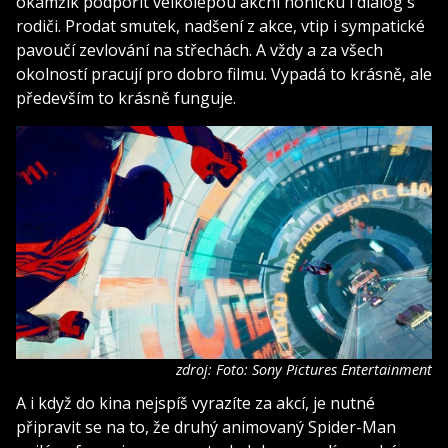
okamžik podpořit velkolepou akční honičku i dialog s
rodiči. Prodat smutek, nadšení z akce, vtip i sympatické
pavoučí zevlování na střechách. A vždy a za všech
okolností pracují pro dobro filmu. Vypadá to krásně, ale
především to krásně funguje.
zdroj: Foto: Sony Pictures Entertainment
A i když do kina nejspíš vyrazíte za akcí, je nutné
připravit se na to, že druhý animovaný Spider-Man