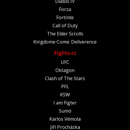
Diablo IV
Forza
Fortnite
Call of Duty
The Elder Scrolls
Kingdome Come: Deliverence
Fights.cz
UFC
Oktagon
Clash of The Stars
PFL
KSW
I am Figter
Sumó
Karlos Vémola
Jiří Procházka