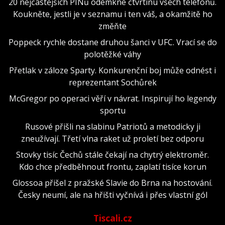
20 nejčastějších PINů odemkne čtvrtinu všech telefonů.
Koukněte, jestli je v seznamu i ten váš, a okamžitě ho
změňte
Poppeck rychle dostane druhou šanci v UFC. Vrací se do
polotěžké váhy
Přetlak v záloze Sparty. Konkurenční boj může odnést i
reprezentant Sochůrek
McGregor po operaci věří v návrat. Inspirují ho legendy
sportu
Rusové přišli na slabinu Patriotů a metodicky ji
zneužívají. Třetí vlna raket už proletí bez odporu
Stovky tisíc Čechů stále čekají na chytrý elektroměr.
Kdo chce předběhnout frontu, zaplatí tisíce korun
Glossoa přišel z pražské Slavie do Brna na hostování.
Česky neumí, ale na hřišti vyčnívá i přes vlastní gól
Tiscali.cz