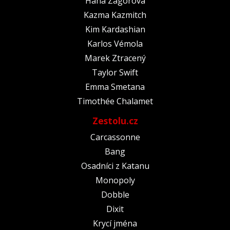
Hana Zagorová
Kazma Kazmitch
Kim Kardashian
Karlos Vémola
Marek Ztracený
Taylor Swift
Emma Smetana
Timothée Chalamet
Zestolu.cz
Carcassonne
Bang
Osadníci z Katanu
Monopoly
Dobble
Dixit
Krycí jména