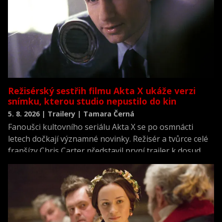
Režisérský sestřih filmu Akta X ukáže verzi
snímku, kterou studio nepustilo do kin
5. 8. 2026 | Trailery | Tamara Černá
Fanoušci kultovního seriálu Akta X se po osmnácti
letech dočkají významné novinky. Režisér a tvůrce celé
franšízy Chris Carter představil první trailer k dosud
neviděné režisérské verzi filmu Akta X: Chci uvěřit.