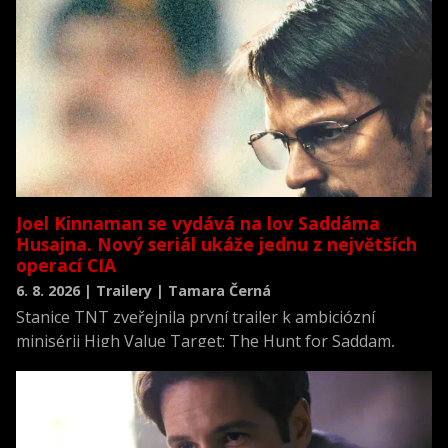
Joel Kinnaman se vydává na lov Saddáma
Husajna. Nový seriál ukáže jednu z největších
operací CIA
6. 8. 2026 | Trailery | Tamara Černá
Stanice TNT zveřejnila první trailer k ambiciózní
minisérii High Value Target: The Hunt for Saddam,
která se vrací k jednomu z nejvýznamnějších okamžiků
novodobých dějin.