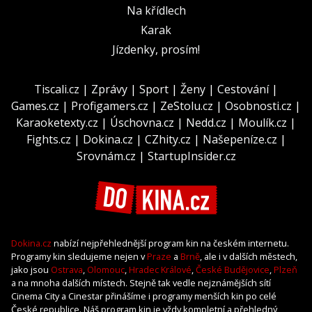
Na křídlech
Karak
Jízdenky, prosím!
Tiscali.cz
|
Zprávy
|
Sport
|
Ženy
|
Cestování
|
Games.cz
|
Profigamers.cz
|
ZeStolu.cz
|
Osobnosti.cz
|
Karaoketexty.cz
|
Úschovna.cz
|
Nedd.cz
|
Moulík.cz
|
Fights.cz
|
Dokina.cz
|
CZhity.cz
|
Našepeníze.cz
|
Srovnám.cz
|
StartupInsider.cz
Dokina.cz
nabízí nejpřehlednější program kin na českém internetu.
Programy kin sledujeme nejen v
Praze
a
Brně
, ale i v dalších městech,
jako jsou
Ostrava
,
Olomouc
,
Hradec Králové
,
České Budějovice
,
Plzeň
a na mnoha dalších místech. Stejně tak vedle nejznámějších sítí
Cinema City a Cinestar přinášíme i programy menších kin po celé
České republice. Náš program kin je vždy kompletní a přehledný,