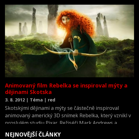
stačilo pouhých 20.552 diváků, kteří v pokladnách
nechali necelé tři miliony korun. I přesto, že většina
kinosálů je klimatizovaných, považují lidé zřejmě o
víkendu volný čas strávený u vody či v lese za
smysluplnější.
Animovaný film Rebelka se inspiroval mýty a
dějinami Skotska
3. 8. 2012 | Téma | red
Skotskými dějinami a mýty se částečně inspiroval
animovaný americký 3D snímek Rebelka, který vznikl v
proslulém studiu Pixar. Režiséři Mark Andrews a
Brenda Chapmanová do příběhu princezny Meridy,
NEJNOVĚJŠÍ ČLÁNKY
která dává lukostřelbě přednost před vdavkami a