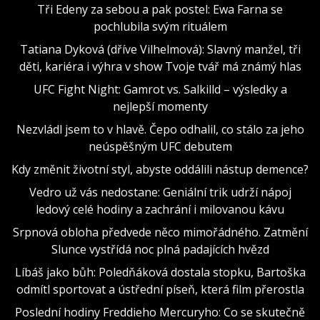
Tři Edeny za sebou a pak postel: Ewa Farna se
pochlubila svým rituálem
Tatiana Dyková (dříve Vilhelmová): Slavný manžel, tři
děti, kariéra i výhra v show Tvoje tvář má známý hlas
UFC Fight Night: Gamrot vs. Salkilld – výsledky a
nejlepší momenty
Nezvládl jsem to v hlavě. Čepo odhalil, co stálo za jeho
neúspěšným UFC debutem
Kdy změnit životní styl, abyste oddálili nástup demence?
Vedro už vás nedostane: Geniální trik udrží nápoj
ledový celé hodiny a zachrání i milovanou kávu
Srpnová obloha předvede něco mimořádného. Zatmění
Slunce vystřídá noc plná padajících hvězd
Líbáš jako bůh: Poledňáková dostala stopku, Bartoška
odmítl sportovat a ústřední píseň, která film přerostla
Poslední hodiny Freddieho Mercuryho: Co se skutečně