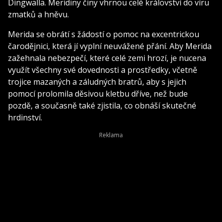
Dingwalla. Meridiny činy vhrnou celé království do víru
zmatků a hněvu.
Merida se obrátí s žádostí o pomoc na excentrickou
čarodějnici, která jí vyplní neuvážené přání. Aby Merida
zažehnala nebezpečí, které celé zemi hrozí, je nucena
využít všechny své dovednosti a prostředky, včetně
trojice mazaných a záludných bratrů, aby s jejich
pomocí prolomila děsivou kletbu dříve, než bude
pozdě, a současně také zjistila, co obnáší skutečné
hrdinství.