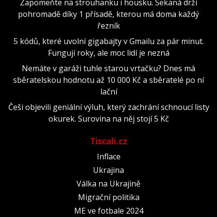
Zapomeňte na strouhanku i housku. Sekaná drží
pohromadě díky 1 přísadě, kterou má doma každý
řezník
5 kódů, které uvolní gigabajty v Gmailu za pár minut.
Fungují roky, ale moc lidí je nezná
Nemáte v garáži tuhle starou vrtačku? Dnes má
sběratelskou hodnotu až 10 000 Kč a sběratelé po ní
lační
Češi objevili geniální výluh, který zachrání schnoucí listy
okurek. Surovina na něj stojí 5 Kč
Tiscali.cz
Inflace
Ukrajina
Válka na Ukrajině
Migrační politika
ME ve fotbale 2024