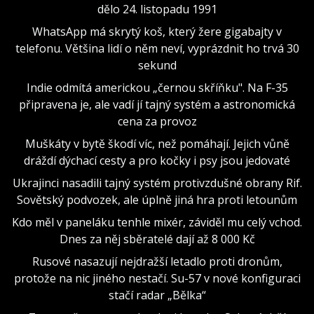
dělo 24. listopadu 1991
WhatsApp má skrytý koš, který žere gigabajty v
telefonu. Většina lidí o něm neví, vyprázdnit ho trvá 30
sekund
Indie odmítá americkou „černou skříňku". Na F-35
připravena je, ale vadí jí tajný systém a astronomická
cena za provoz
Muškáty v bytě škodí víc, než pomáhají. Jejich vůně
dráždí dýchací cesty a pro kočky i psy jsou jedovaté
Ukrajinci nasadili tajný systém protivzdušné obrany Rif.
Sovětský podvozek, ale úplně jiná hra proti letounům
Kdo měl v paneláku tenhle mixér, záviděl mu celý vchod.
Dnes za něj sběratelé dají až 8 000 Kč
Rusové nasazují nejdražší letadlo proti dronům,
protože na nic jiného nestačí. Su-57 v nové konfiguraci
stačí radar „Bělka“