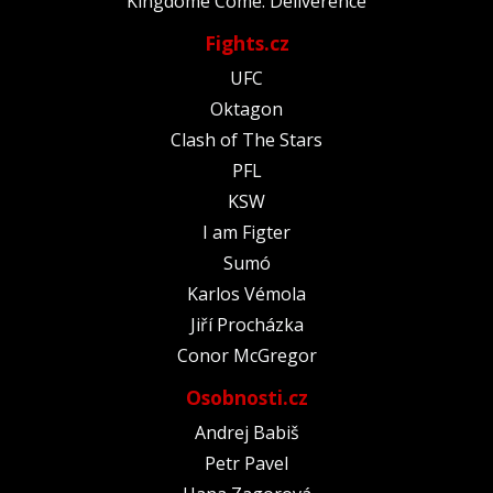
Kingdome Come: Deliverence
Fights.cz
UFC
Oktagon
Clash of The Stars
PFL
KSW
I am Figter
Sumó
Karlos Vémola
Jiří Procházka
Conor McGregor
Osobnosti.cz
Andrej Babiš
Petr Pavel