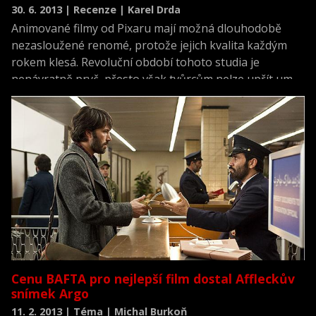
30. 6. 2013 | Recenze | Karel Drda
Animované filmy od Pixaru mají možná dlouhodobě
nezasloužené renomé, protože jejich kvalita každým
rokem klesá. Revoluční období tohoto studia je
nenávratně pryč, přesto však tvůrcům nelze upřít um
při tvorbě skutečně úspěšných blockbusterů. Než však
začnete vynášet jakékoliv soudy na jejich filmy, zajděte
na ně s dětmi.
Cenu BAFTA pro nejlepší film dostal Affleckův
snímek Argo
11. 2. 2013 | Téma | Michal Burkoň