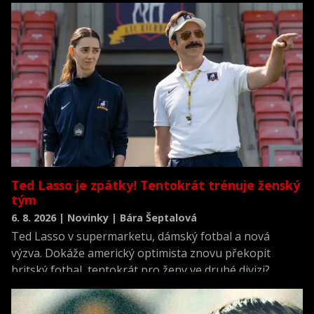
panováním, zakomponovali sjednocení skotských
klanů, medvědího démona Mor'du, bludičky i trochu
potrhlou čarodějnici. První snímek Pixaru se ženskou
hlavní hrdinkou uvede do tuzemské distribuce 16.
srpna společnost Falcon.
Ted Lasso je zpátky! Tentokrát trénuje ženský
tým
6. 8. 2026 | Novinky | Bára Šeptalová
Ted Lasso v supermarketu, dámský fotbal a nová
výzva. Dokáže americký optimista znovu překopit
britský fotbal, tentokrát pro ženy ve druhé divizi?