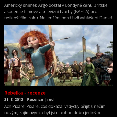
Americký snímek Argo dostal v Londýně cenu Britské
akademie filmové a televizní tvorby (BAFTA) pro
nejlepší film roku. Nejlepšími herci byli vyhlášeni Daniel
Day-Lewis a 85letá Emanuelle Rivaová.
Rebelka - recenze
31. 8. 2012 | Recenze | red
Ach Pixare! Pixare, cos dokázal vždycky přijít s něčím
novým, zajímavým a byl jsi dlouhou dobu jediným