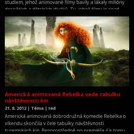
studiem, jehož animované filmy bavily a lákaly milióny
dospělých a dětských diváků. Ty, jehož filmy je snad
povinností vlastnit na discích Blu-ray. Potřebuješ točit
takové filmy, jako je zbrusu nová pohádka pro děti
Rebelka?
Americká animovaná Rebelka vede tabulku
návštěvnosti kin
21. 8. 2012 | Téma | red
Americká animovaná dobrodružná komedie Rebelka o
víkendu skončila v čele tabulky návštěvnosti
tuzemských kin. Bezprostředně po premiéře jí k tomu