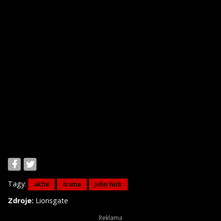
Tagy:
akční
drama
John Wick
Zdroje:
Lionsgate