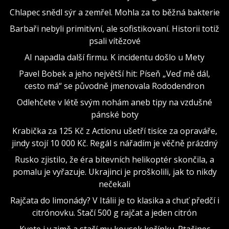
Chlapec snědl sýr a zemřel. Mohla za to běžná bakterie
Barbaři nebyli primitivní, ale sofistikovaní. Historii totiž
psali vítězové
AI napadla další firmu. K incidentu došlo u Mety
Pavel Bobek a jeho největší hit: Píseň „Veď mě dál,
cesto má“ se původně jmenovala Rododendron
Odlehčete v létě svým nohám aneb tipy na vzdušné
pánské boty
Krabička za 125 Kč z Actionu ušetří tisíce za opraváře,
jindy stojí 10 000 Kč. Regál s nářadím je věčně prázdný
Rusko zjistilo, že éra bitevních helikoptér skončila, a
pomalu je vyřazuje. Ukrajinci je proškolili, jak to nikdy
nečekali
Rajčata do limonády? V Itálii je to klasika a chuť předčí i
citrónovku. Stačí 500 g rajčat a jeden citrón
Kvete i v zimě a stačí mu kousek kořínku. Ptačinec