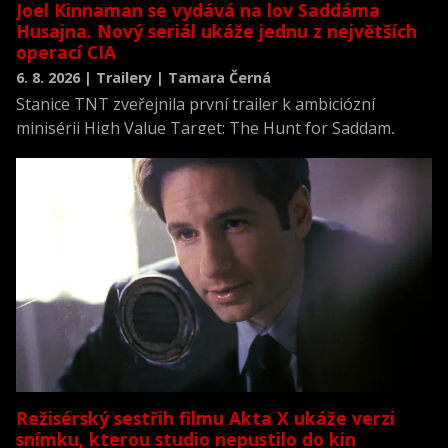
Joel Kinnaman se vydává na lov Saddáma
Husajna. Nový seriál ukáže jednu z největších
operací CIA
6. 8. 2026 | Trailery | Tamara Černá
Stanice TNT zveřejnila první trailer k ambiciózní
minisérii High Value Target: The Hunt for Saddam,
která se vrací k jednomu z nejvýznamnějších okamžiků
novodobých dějin.
Režisérský sestřih filmu Akta X ukáže verzi
snímku, kterou studio nepustilo do kin