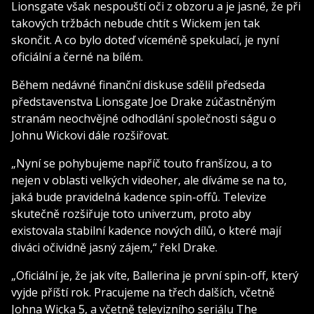
Lionsgate však nespouští oči z obzoru a je jasné, že při
takových tržbách nebude chtít s Wickem jen tak
skončit. A co bylo doteď víceméně spekulací, je nyní
oficiální a černé na bílém.
Během nedávné finanční diskuse sdělil předseda
představenstva Lionsgate Joe Drake zúčastněným
stranám neochvějné odhodlání společnosti ságu o
Johnu Wickovi dále rozšiřovat.
„Nyní se pohybujeme napříč touto franšízou, a to
nejen v oblasti velkých videoher, ale díváme se na to,
jaká bude pravidelná kadence spin-offů. Televize
skutečně rozšiřuje toto univerzum, proto aby
existovala stabilní kadence nových dílů, o které mají
diváci očividně jasný zájem,“ řekl Drake.
„Oficiální je, že jak víte, Ballerina je první spin-off, který
vyjde příští rok. Pracujeme na třech dalších, včetně
Johna Wicka 5, a včetně televizního seriálu The