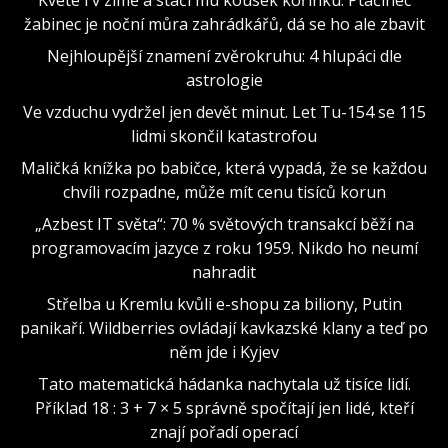
žabinec je noční můra zahrádkářů, dá se ho ale zbavit
Nejhloupější znamení zvěrokruhu: 4 hlupáci dle
astrologie
Ve vzduchu vydržel jen devět minut. Let Tu-154 se 115
lidmi skončil katastrofou
Maličká knížka po babičce, která vypadá, že se každou
chvíli rozpadne, může mít cenu tisíců korun
„Azbest IT světa“: 70 % světových transakcí běží na
programovacím jazyce z roku 1959. Nikdo ho neumí
nahradit
Střelba u Kremlu kvůli e-shopu za biliony, Putin
panikaří. Wildberries ovládají kavkazské klany a teď po
něm jde i Kyjev
Tato matematická hádanka nachytala už tisíce lidí.
Příklad 18 : 3 + 7 × 5 správně spočítají jen lidé, kteří
znají pořadí operací