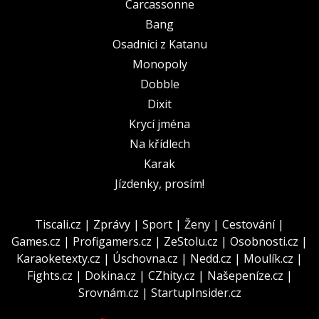
Carcassonne
Bang
Osadníci z Katanu
Monopoly
Dobble
Dixit
Krycí jména
Na křídlech
Karak
Jízdenky, prosím!
Tiscali.cz
|
Zprávy
|
Sport
|
Ženy
|
Cestování
|
Games.cz
|
Profigamers.cz
|
ZeStolu.cz
|
Osobnosti.cz
|
Karaoketexty.cz
|
Úschovna.cz
|
Nedd.cz
|
Moulík.cz
|
Fights.cz
|
Dokina.cz
|
CZhity.cz
|
Našepeníze.cz
|
Srovnám.cz
|
StartupInsider.cz