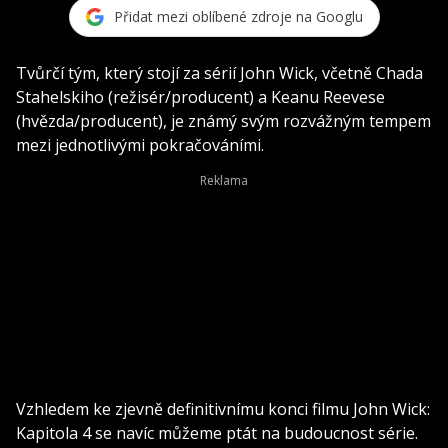
Přidat mezi oblíbené zdroje na Googlu
Tvůrčí tým, který stojí za sérií John Wick, včetně Chada
Stahelskiho (režisér/producent) a Keanu Reevese
(hvězda/producent), je známý svým rozvážným tempem
mezi jednotlivými pokračováními.
Vzhledem ke zjevně definitivnímu konci filmu John Wick:
Kapitola 4 se navíc můžeme ptát na budoucnost série.