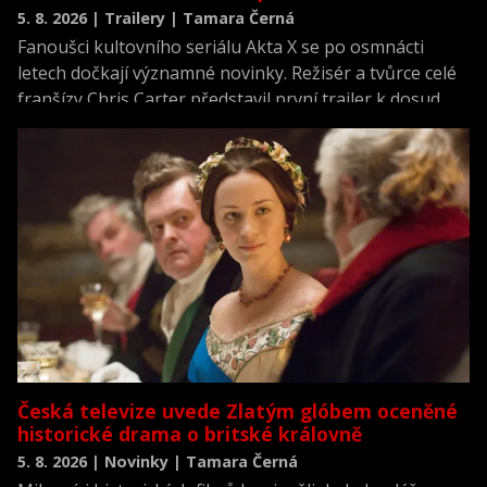
5. 8. 2026 | Trailery | Tamara Černá
Fanoušci kultovního seriálu Akta X se po osmnácti
letech dočkají významné novinky. Režisér a tvůrce celé
franšízy Chris Carter představil první trailer k dosud
neviděné režisérské verzi filmu Akta X: Chci uvěřit.
Česká televize uvede Zlatým glóbem oceněné
historické drama o britské královně
5. 8. 2026 | Novinky | Tamara Černá