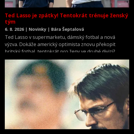
Ted Lasso je zpátky! Tentokrát trénuje ženský
tým
6. 8. 2026 | Novinky | Bára Šeptalová
Ted Lasso v supermarketu, dámský fotbal a nová
výzva. Dokáže americký optimista znovu překopit
britský fotbal, tentokrát pro ženy ve druhé divizi?