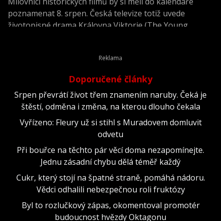
Milovníci historických filmů by si měli do kalendáře
poznamenat 8. srpen. Česká televize totiž uvede
životopisné drama Královna Viktorie (The Young
Victoria) z roku 2009.
Doporučené články
Srpen převrátí život třem znamením naruby. Čeká je
štěstí, odměna i změna, na kterou dlouho čekala
Vyřízeno: Fleury už si stihl s Muradovem domluvit
odvetu
Při bouřce na těchto pár věcí doma nezapomínejte.
Jednu zásadní chybu dělá téměř každý
Cukr, který stojí na špatné straně, pomáhá nádoru.
Vědci odhalili nebezpečnou roli fruktózy
Byl to rozlučkový zápas, okomentoval promotér
budoucnost hvězdy Oktagonu