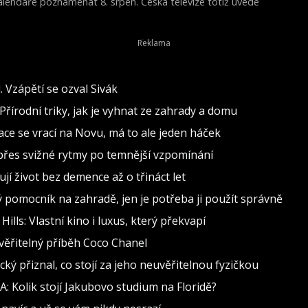
 kalendáře poznamenat 8. srpen. Česká televize totiž uvede
Young Victoria) z roku 2009.
 Vzápětí se ozval Sivák
Přírodní triky, jak je vyhnat ze zahrady a domu
inace se vrací na Novu, má to ale jeden háček
d přes svižné rytmy po temnější vzpomínání
jí život bez demence až o třináct let
ělý pomocník na zahradě, jen je potřeba ji použít správně
lls: Vlastní kino i luxus, který překvapí
věřitelný příběh Coco Chanel
cký přiznal, co stojí za jeho neuvěřitelnou fyzičkou
: Kolik stojí Jakubovo studium na Floridě?