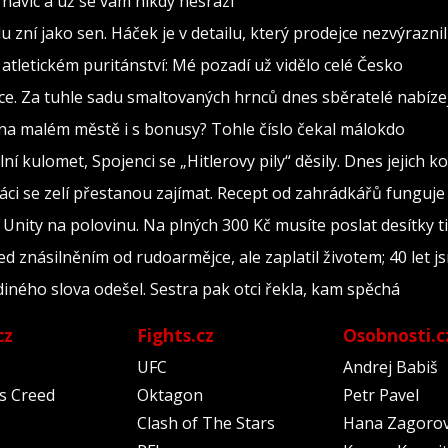
ce navíc a už se vám nikdy nesrazí
du zní jako sen. Háček je v detailu, který prodejce nezvýraznil
tletickém puritánství: Mé pozadí už vidělo celé Česko
nce. Za tuhle sadu smaltovaných hrnců dnes sběratelé nabízej
na malém městě i s bonusy? Tohle číslo čekal málokdo
ní kulomet, Spojenci se „Hitlerovy pily“ děsily. Dnes jejich k
máci se zelí přestanou zajímat. Recept od zahrádkářů funguje 
nity na polovinu. Na plných 300 Kč musíte poslat desítky t
d znásilněním od rudoarmějce, ale zaplatil životem; 40 let j
ediného slova odešel. Sestra pak otci řekla, kam spěchá
cz
Fights.cz
Osobnosti.c
UFC
Andrej Babiš
's Creed
Oktagon
Petr Pavel
Clash of The Stars
Hana Zagoro