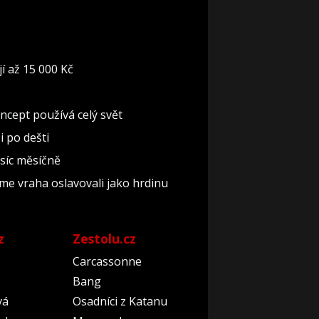
í až 15 000 Kč
oncept používá celý svět
i po dešti
isíc měsíčně
sme vraha oslavovali jako hrdinu
z
Zestolu.cz
Carcassonne
Bang
vá
Osadníci z Katanu