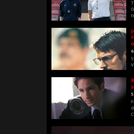
T
D
t
J
H
o
6
S
V
n
R
s
5
F
d
C
f