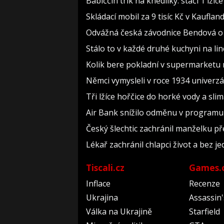
Babiččin trik na knedlíky: stačí 1 lží
Skládací mobil za 9 tisíc Kč v Kauflan
Odvážná česká závodnice Bendová o a
Stálo to v každé druhé kuchyni na li
Kolik bere pokladní v supermarketu 
Němci vymysleli v roce 1934 univerzál
Tři lžíce hořčice do horké vody a sli
Air Bank snížilo odměnu v programu U
Český šlechtic zachránil manželku pře
Lékař zachránil chlapci život a bez j
Tiscali.cz
Games.
Inflace
Recenze
Ukrajina
Assassin
Válka na Ukrajině
Starfield