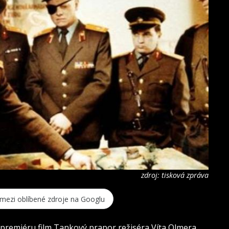
zdroj: tisková zpráva
 mezi oblíbené zdroje na Googlu
ěl premiéru film Tankový prapor režiséra Víta Olmera,