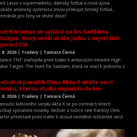
ed Lasso v supermarketu, dámský fotbal a nová výzva.
okáže americký optimista znovu překopit britský fotbal,
entokrát pro ženy ve druhé divizi?
oel Kinnaman se vydává na lov Saddáma
usajna. Nový seriál ukáže jednu z největších
perací CIA
. 8. 2026 | Trailery | Tamara Černá
tanice TNT zveřejnila první trailer k ambiciózní minisérii High
alue Target: The Hunt for Saddam, která se vrací k jednomu z
ejvýznamnějších okamžiků novodobých dějin.
ežisérský sestřih filmu Akta X ukáže verzi
nímku, kterou studio nepustilo do kin
. 8. 2026 | Trailery | Tamara Černá
anoušci kultovního seriálu Akta X se po osmnácti letech
očkají významné novinky. Režisér a tvůrce celé franšízy Chris
arter představil první trailer k dosud neviděné režisérské verzi
ilmu Akta X: Chci uvěřit.