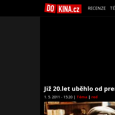
RECENZE
T
Již 20.let uběhlo od p
1. 5. 2011 - 15:20 |
Téma
|
red