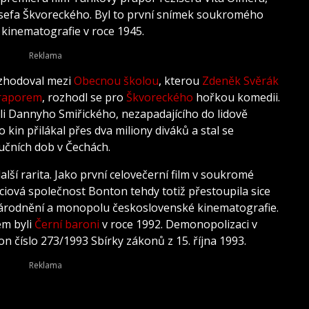
efa Škvoreckého. Byl to první snímek soukromého
kinematografie v roce 1945.
zhodoval mezi
Obecnou školou
, kterou
Zdeněk Svěrák
raporem
, rozhodl se pro
Škvoreckého
hořkou komedii.
oli Dannyho Smiřického, nezapadajícího do lidově
kin přilákal přes dva miliony diváků a stal se
učních dob v Čechách.
další rarita. Jako první celovečerní film v soukromé
kciová společnost Bonton tehdy totiž přestoupila sice
 znárodnění a monopolu československé kinematografie.
em byli
Černí baroni
v roce 1992. Demonopolizaci v
on číslo 273/1993 Sbírky zákonů z 15. října 1993.