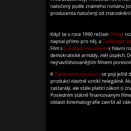
natočený podle známého románu Jos
producenta natočený od znárodnění 
Když se v roce 1990 režisér
Olmer
ro
napsal přímo pro něj, a
Tankovým p
Film s
Lukášem Vaculíkem
v hlavní r
demokratické armády, měl úspěch. Do 
nejnavštěvovanějším filmem porevol
K
Tankovému praporu
se pojí ještě 
produkci vlastně vznikl nelegálně. A
zastaralý, ale stále platící zákon o
Posledním státně financovaným film
oblasti kinematografie završil až zák