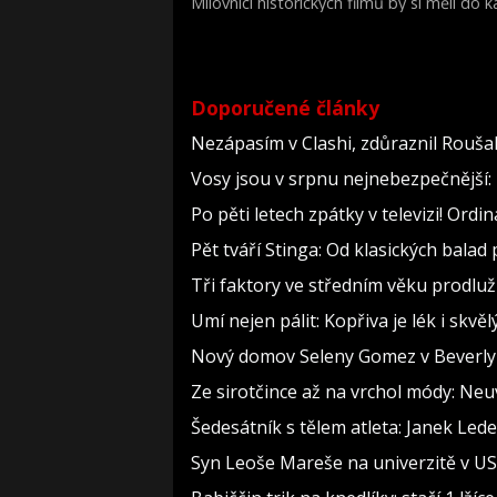
Milovníci historických filmů by si měli do
životopisné drama Královna Viktorie (The 
Doporučené články
Nezápasím v Clashi, zdůraznil Roušal.
Vosy jsou v srpnu nejnebezpečnější: 
Po pěti letech zpátky v televizi! Ord
Pět tváří Stinga: Od klasických bala
Tři faktory ve středním věku prodlužu
Umí nejen pálit: Kopřiva je lék i skv
Nový domov Seleny Gomez v Beverly Hi
Ze sirotčince až na vrchol módy: Neu
Šedesátník s tělem atleta: Janek Lede
Syn Leoše Mareše na univerzitě v USA