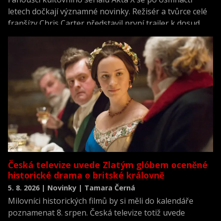
letech dočkají významné novinky. Režisér a tvůrce celé
franšízy Chris Carter představil první trailer k dosud
neviděné režisérské verzi filmu Akta X: Chci uvěřit.
Česká televize uvede Zlatým glóbem oceněné
historické drama o britské královně
5. 8. 2026 | Novinky | Tamara Černá
Milovníci historických filmů by si měli do kalendáře
poznamenat 8. srpen. Česká televize totiž uvede