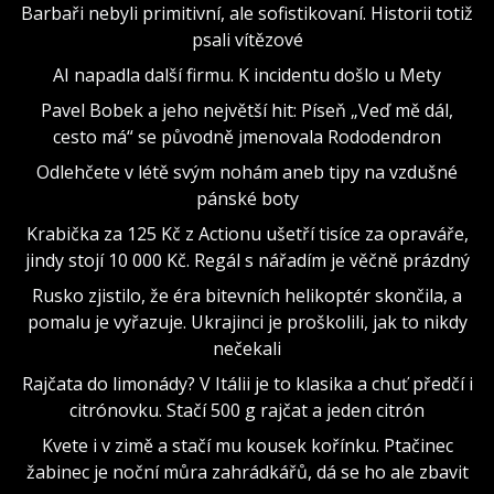
Barbaři nebyli primitivní, ale sofistikovaní. Historii totiž
psali vítězové
AI napadla další firmu. K incidentu došlo u Mety
Pavel Bobek a jeho největší hit: Píseň „Veď mě dál,
cesto má“ se původně jmenovala Rododendron
Odlehčete v létě svým nohám aneb tipy na vzdušné
pánské boty
Krabička za 125 Kč z Actionu ušetří tisíce za opraváře,
jindy stojí 10 000 Kč. Regál s nářadím je věčně prázdný
Rusko zjistilo, že éra bitevních helikoptér skončila, a
pomalu je vyřazuje. Ukrajinci je proškolili, jak to nikdy
nečekali
Rajčata do limonády? V Itálii je to klasika a chuť předčí i
citrónovku. Stačí 500 g rajčat a jeden citrón
Kvete i v zimě a stačí mu kousek kořínku. Ptačinec
žabinec je noční můra zahrádkářů, dá se ho ale zbavit