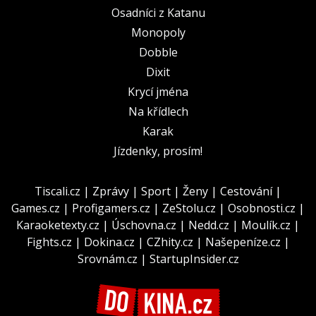
Osadníci z Katanu
Monopoly
Dobble
Dixit
Krycí jména
Na křídlech
Karak
Jízdenky, prosím!
Tiscali.cz
|
Zprávy
|
Sport
|
Ženy
|
Cestování
|
Games.cz
|
Profigamers.cz
|
ZeStolu.cz
|
Osobnosti.cz
|
Karaoketexty.cz
|
Úschovna.cz
|
Nedd.cz
|
Moulík.cz
|
Fights.cz
|
Dokina.cz
|
CZhity.cz
|
Našepeníze.cz
|
Srovnám.cz
|
StartupInsider.cz