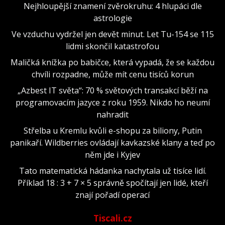
Nejhloupější znamení zvěrokruhu: 4 hlupáci dle
astrologie
Ve vzduchu vydržel jen devět minut. Let Tu-154 se 115
lidmi skončil katastrofou
Maličká knížka po babičce, která vypadá, že se každou
chvíli rozpadne, může mít cenu tisíců korun
„Azbest IT světa“: 70 % světových transakcí běží na
programovacím jazyce z roku 1959. Nikdo ho neumí
nahradit
Střelba u Kremlu kvůli e-shopu za biliony, Putin
panikaří. Wildberries ovládají kavkazské klany a teď po
něm jde i Kyjev
Tato matematická hádanka nachytala už tisíce lidí.
Příklad 18 : 3 + 7 × 5 správně spočítají jen lidé, kteří
znají pořadí operací
Tiscali.cz