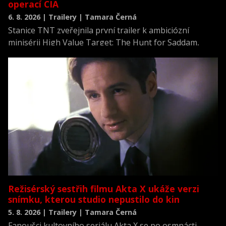
operací CIA
6. 8. 2026 | Trailery | Tamara Černá
Stanice TNT zveřejnila první trailer k ambiciózní
minisérii High Value Target: The Hunt for Saddam,
která se vrací k jednomu z nejvýznamnějších okamžiků
novodobých dějin.
Režisérský sestřih filmu Akta X ukáže verzi
snímku, kterou studio nepustilo do kin
5. 8. 2026 | Trailery | Tamara Černá
Fanoušci kultovního seriálu Akta X se po osmnácti