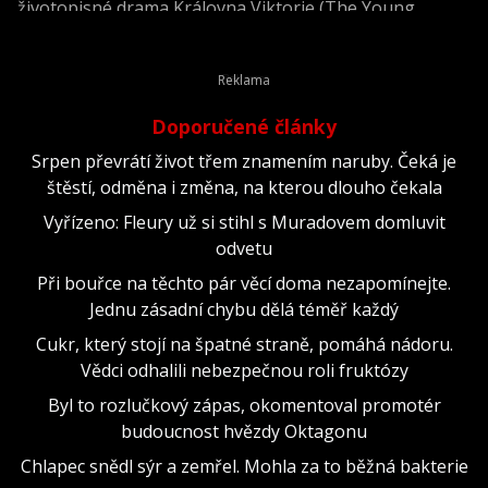
životopisné drama Královna Viktorie (The Young
Victoria) z roku 2009.
Doporučené články
Srpen převrátí život třem znamením naruby. Čeká je
štěstí, odměna i změna, na kterou dlouho čekala
Vyřízeno: Fleury už si stihl s Muradovem domluvit
odvetu
Při bouřce na těchto pár věcí doma nezapomínejte.
Jednu zásadní chybu dělá téměř každý
Cukr, který stojí na špatné straně, pomáhá nádoru.
Vědci odhalili nebezpečnou roli fruktózy
Byl to rozlučkový zápas, okomentoval promotér
budoucnost hvězdy Oktagonu
Chlapec snědl sýr a zemřel. Mohla za to běžná bakterie