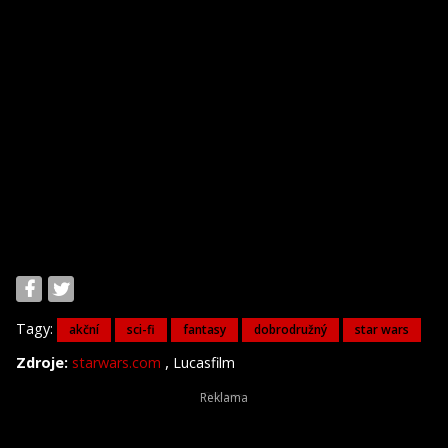
Tagy:
akční
sci-fi
fantasy
dobrodružný
star wars
,
Zdroje:
starwars.com
Lucasfilm