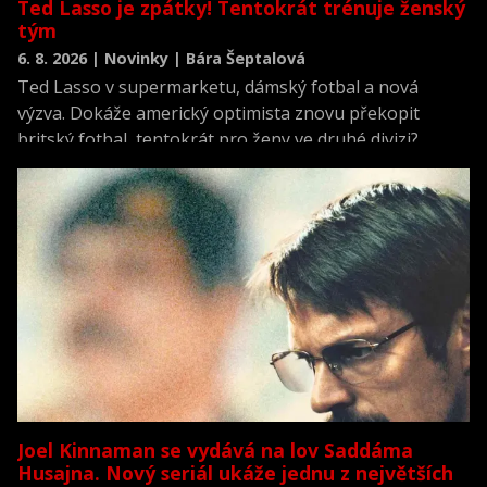
Ted Lasso je zpátky! Tentokrát trénuje ženský
tým
6. 8. 2026 | Novinky | Bára Šeptalová
Ted Lasso v supermarketu, dámský fotbal a nová
výzva. Dokáže americký optimista znovu překopit
britský fotbal, tentokrát pro ženy ve druhé divizi?
Joel Kinnaman se vydává na lov Saddáma
Husajna. Nový seriál ukáže jednu z největších