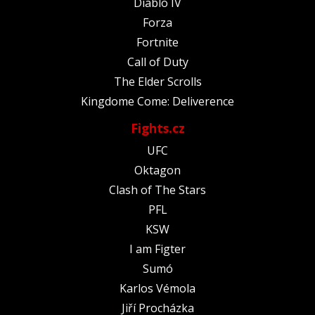
Diablo IV
Forza
Fortnite
Call of Duty
The Elder Scrolls
Kingdome Come: Deliverence
Fights.cz
UFC
Oktagon
Clash of The Stars
PFL
KSW
I am Figter
Sumó
Karlos Vémola
Jiří Procházka