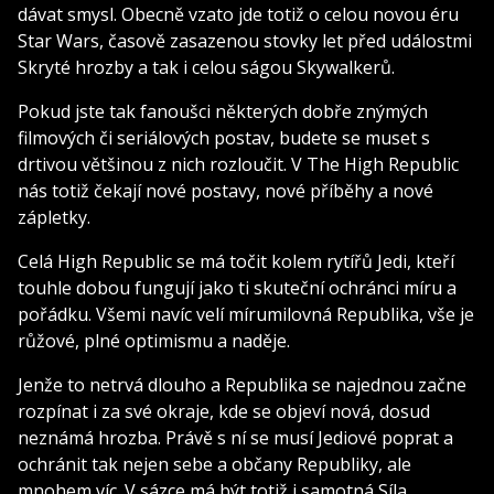
dávat smysl. Obecně vzato jde totiž o celou novou éru
Star Wars, časově zasazenou stovky let před událostmi
Skryté hrozby a tak i celou ságou Skywalkerů.
Pokud jste tak fanoušci některých dobře znýmých
filmových či seriálových postav, budete se muset s
drtivou většinou z nich rozloučit. V The High Republic
nás totiž čekají nové postavy, nové příběhy a nové
zápletky.
Celá High Republic se má točit kolem rytířů Jedi, kteří
touhle dobou fungují jako ti skuteční ochránci míru a
pořádku. Všemi navíc velí mírumilovná Republika, vše je
růžové, plné optimismu a naděje.
Jenže to netrvá dlouho a Republika se najednou začne
rozpínat i za své okraje, kde se objeví nová, dosud
neznámá hrozba. Právě s ní se musí Jediové poprat a
ochránit tak nejen sebe a občany Republiky, ale
mnohem víc. V sázce má být totiž i samotná Síla.