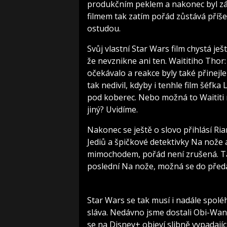
produkčním peklem a nakonec byl zázr
filmem tak zatím pořád zůstává příše
ostudou.
Svůj vlastní Star Wars film chystá ještě
že nevznikne ani ten. Waititiho Thor
očekávalo a reakce byly také přinejl
tak nedivil, kdyby i tenhle film šéf
pod koberec. Nebo možná to Waititi 
jiný? Uvidíme.
Nakonec se ještě o slovo přihlásí Ri
Jediů a špičkové detektivky Na nože a
mimochodem, pořád není zrušená. Takž
poslední Na nože, možná se do předa
Star Wars se tak musí i nadále spoléh
sláva. Nedávno jsme dostali Obi-Wan
se na Disney+ objeví slibně vypadají