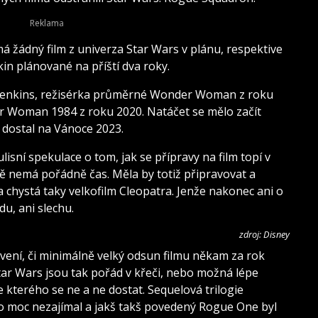
 žádný film z univerza Star Wars v plánu, respektive
kin plánované na příští dva roky.
 Jenkins, režisérka průměrné Wonder Woman z roku
 Woman 1984 z roku 2020. Natáčet se mělo začít
n dostal na Vánoce 2023.
lisní spekulace o tom, jak se přípravy na film topí v
ě nemá pořádně čas. Měla by totiž připravovat a
 chystá taky velkofilm Cleopatra. Jenže nakonec ani o
du, ani slechu.
zdroj: Disney
avení, či minimálně velký odsun filmu někam za rok
tar Wars jsou tak pořád v křeči, nebo možná lépe
kterého se ne a ne dostat. Sequelová trilogie
o moc nezajímal a jakš takš povedený Rogue One byl