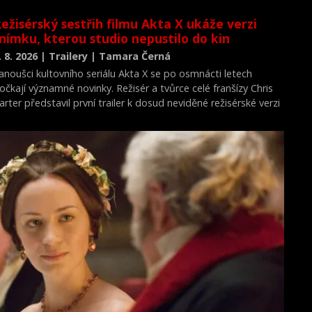
ejvýznamnějších okamžiků novodobých dějin.
ežisérský sestřih filmu Akta X ukáže verzi
nímku, kterou studio nepustilo do kin
. 8. 2026 | Trailery | Tamara Černá
anoušci kultovního seriálu Akta X se po osmnácti letech
očkají významné novinky. Režisér a tvůrce celé franšízy Chris
arter představil první trailer k dosud neviděné režisérské verzi
ilmu Akta X: Chci uvěřit.