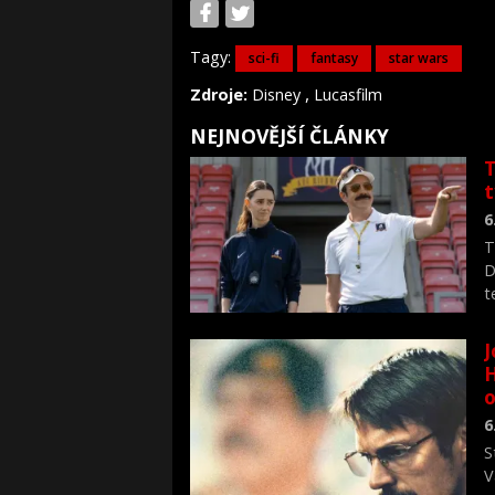
Tagy:
sci-fi
fantasy
star wars
,
Zdroje:
Disney
Lucasfilm
NEJNOVĚJŠÍ ČLÁNKY
T
6
T
D
t
J
H
o
6
S
V