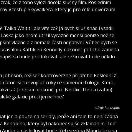
ak, že z toho vylezl docela slušný film. Posledním
rný Vzestup Skywalkera, který je pro celé univerzum
 Taika Waititi, ale víte co? Já bych si už snad i vsadil,
: Láska jako hrom utržil výrazně menší peníze než se
epším vlažné a z nemalé části negativní. Vůbec bych se
ka Lucasfilmu Kathleen Kennedy nakonec potichu zametla
napíše a bude produkovat, ale režírovat bude někdo
an Johnson, režisér kontroverzně přijatého Poslední z
 natočí si tu svoji už roky oznámenou trilogii. Která,
e až Johnson dokončí pro Netflix i třetí a (zatím)
leké galaxie přeci jen vrhne?
zdroj: Lucasfilm
at jen a pouze na seriály, jenže ani tam to není žádná
a Kenobiho, který byl nakonec spíše zklamáním. Teď
cí Andor a následovat bude třetí sezóna Mandaloriana,