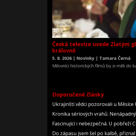
Česká televize uvede Zlatým g
královně
5. 8. 2026 | Novinky | Tamara Černá
Milovníci historických filmů by si měli do
životopisné drama Královna Viktorie (The 
Doporučené články
Ukrajinští vědci pozorovali u Měsíce
Kronika sériových vrahů: Nenápadný dě
Fascinující i nebezpečná. U pobřeží
Do zápasu jsem šel po kalbě, přizn