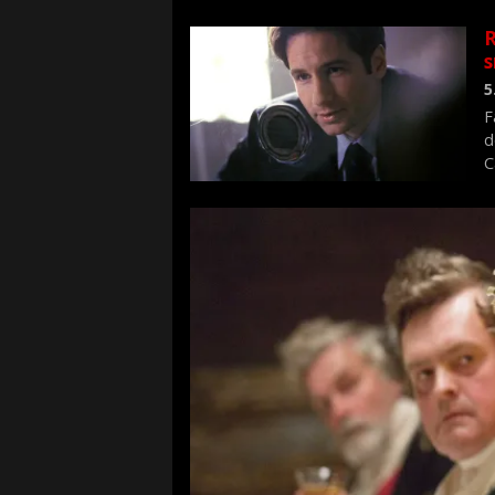
n
R
s
5
F
d
C
f