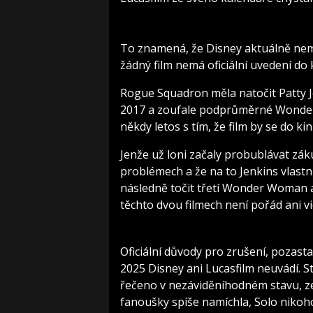
To znamená, že Disney aktuálně nemá
žádný film nemá oficiální uvedení do 
Rogue Squadron měla natočit Patty
2017 a zoufale podprůměrné Wonder
někdy letos s tím, že film by se do ki
Jenže už loni začaly probublávat záku
problémech a že na to Jenkins vlastn
následně točit třetí Wonder Woman a
těchto dvou filmech není pořád ani vi
Oficiální důvody pro zrušení, pozast
2025 Disney ani Lucasfilm neuvádí. S
řečeno v nezáviděníhodném stavu, ze 
fanoušky spíše namíchla, Solo nikoh