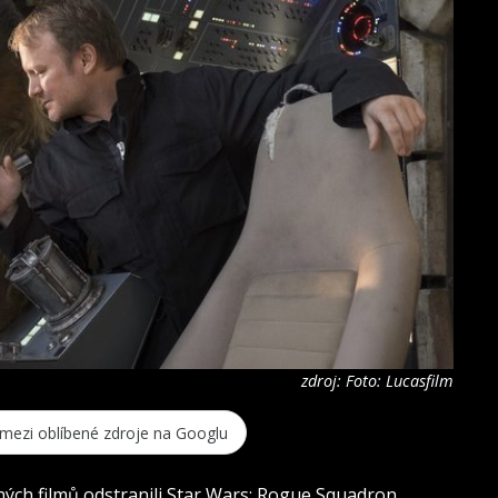
zdroj: Foto: Lucasfilm
 mezi oblíbené zdroje na Googlu
ých filmů odstranili Star Wars: Rogue Squadron.