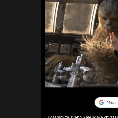
Přidat
Lucasfilm ze svého kalendáře chystan