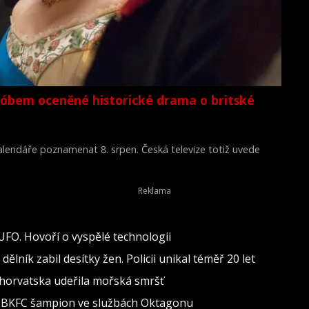
lóbem oceněné historické drama o britské
 kalendáře poznamenat 8. srpen. Česká televize totiž uvede
Young Victoria) z roku 2009.
 UFO. Hovoří o vyspělé technologii
lník zabil desítky žen. Policii unikal téměř 20 let
 Chorvatska udeřila mořská smršť
al BKFC šampion ve službách Oktagonu