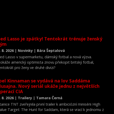
ed Lasso je zpátky! Tentokrát trénuje ženský
tým
. 8. 2026 | Novinky | Bára Šeptalová
ed Lasso v supermarketu, dámský fotbal a nová výzva.
okáže americký optimista znovu překopit britský fotbal,
entokrát pro ženy ve druhé divizi?
oel Kinnaman se vydává na lov Saddáma
usajna. Nový seriál ukáže jednu z největších
perací CIA
. 8. 2026 | Trailery | Tamara Černá
tanice TNT zveřejnila první trailer k ambiciózní minisérii High
alue Target: The Hunt for Saddam, která se vrací k jednomu z