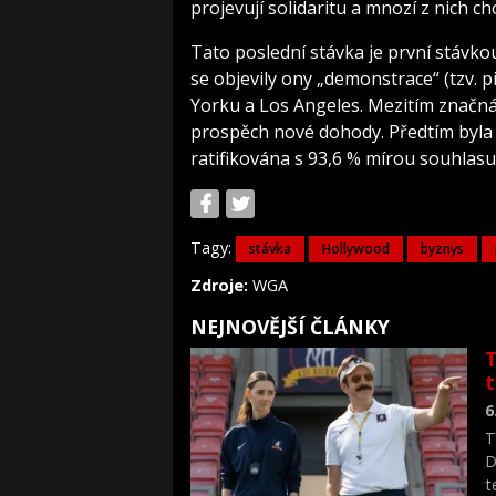
projevují solidaritu a mnozí z nich 
Tato poslední stávka je první stávk
se objevily ony „demonstrace“ (tzv. 
Yorku a Los Angeles. Mezitím značná 
prospěch nové dohody. Předtím byla 
ratifikována s 93,6 % mírou souhlasu
Tagy:
stávka
Hollywood
byznys
Zdroje:
WGA
NEJNOVĚJŠÍ ČLÁNKY
T
6
T
D
t