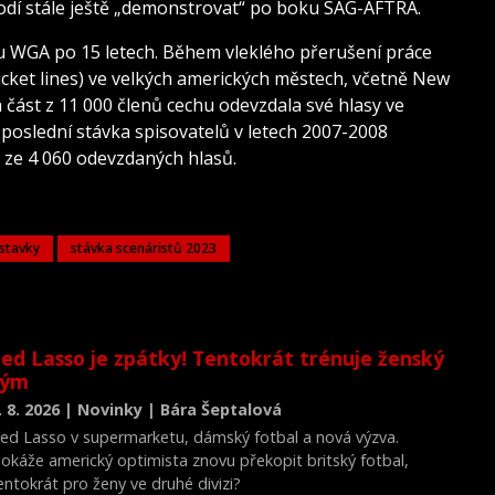
chodí stále ještě „demonstrovat“ po boku SAG-AFTRA.
ou WGA po 15 letech. Během vleklého přerušení práce
picket lines) ve velkých amerických městech, včetně New
část z 11 000 členů cechu odevzdala své hlasy ve
poslední stávka spisovatelů v letech 2007-2008
 ze 4 060 odevzdaných hlasů.
stavky
stávka scenáristů 2023
ed Lasso je zpátky! Tentokrát trénuje ženský
tým
. 8. 2026 | Novinky | Bára Šeptalová
ed Lasso v supermarketu, dámský fotbal a nová výzva.
okáže americký optimista znovu překopit britský fotbal,
entokrát pro ženy ve druhé divizi?