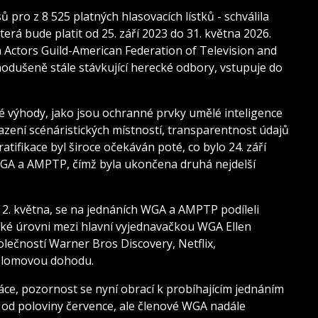
ů pro z 8 525 platných hlasovacích lístků - schválila
erá bude platit od 25. září 2023 do 31. května 2026.
en Actors Guild-American Federation of Television and
nodušeně stále stávkující herecké odbory, vstupuje do
výhody, jako jsou ochranné prvky umělé inteligence
sazení scénáristických místností, transparentnost údajů
ratifikace byl široce očekáván poté, co bylo 24. září
A a AMPTP, čímž byla ukončena druhá nejdelší
 2. května, se na jednáních WGA a AMPTP podíleli
soké úrovni mezi hlavní vyjednavačkou WGA Ellen
lečností Warner Bros Discovery, Netflix,
růlomovou dohodu.
áce, pozornost se nyní obrací k probíhajícím jednáním
od poloviny července, ale členové WGA nadále