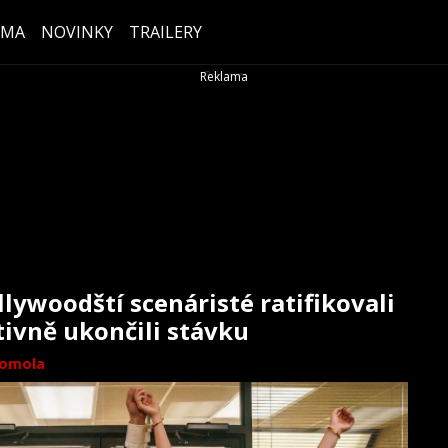
ÉMA
NOVINKY
TRAILERY
llywoodští scenáristé ratifikovali
ivně ukončili stávku
omola