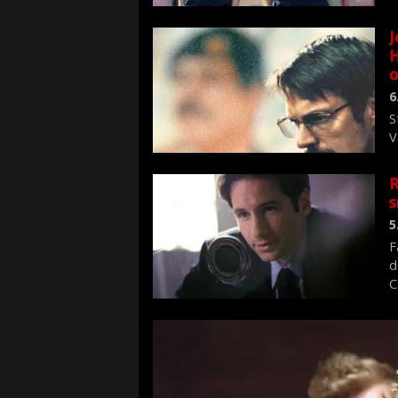
J
H
o
6
S
V
n
R
s
5
F
d
C
f