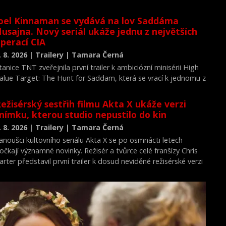
oel Kinnaman se vydává na lov Saddáma
usajna. Nový seriál ukáže jednu z největších
perací CIA
. 8. 2026 | Trailery | Tamara Černá
tanice TNT zveřejnila první trailer k ambiciózní minisérii High
alue Target: The Hunt for Saddam, která se vrací k jednomu z
ejvýznamnějších okamžiků novodobých dějin.
ežisérský sestřih filmu Akta X ukáže verzi
nímku, kterou studio nepustilo do kin
. 8. 2026 | Trailery | Tamara Černá
anoušci kultovního seriálu Akta X se po osmnácti letech
očkají významné novinky. Režisér a tvůrce celé franšízy Chris
arter představil první trailer k dosud neviděné režisérské verzi
ilmu Akta X: Chci uvěřit.