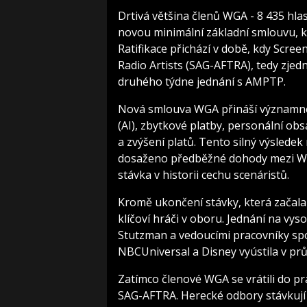
Drtivá většina členů WGA - 8 435 hlas
novou minimální základní smlouvu, kt
Ratifikace přichází v době, kdy Scre
Radio Artists (SAG-AFTRA), tedy zjed
druhého týdne jednání s AMPTP.
Nová smlouva WGA přináší významné 
(AI), zbytkové platby, personální ob
a zvýšení platů. Tento silný výsledek 
dosaženo předběžné dohody mezi WG
stávka v historii cechu scenáristů.
Kromě ukončení stávky, která začala
klíčoví hráči v oboru. Jednání na vy
Stutzman a vedoucími pracovníky spo
NBCUniversal a Disney vyústila v p
Zatímco členové WGA se vrátili do pr
SAG-AFTRA. Herecké odbory stávkují 