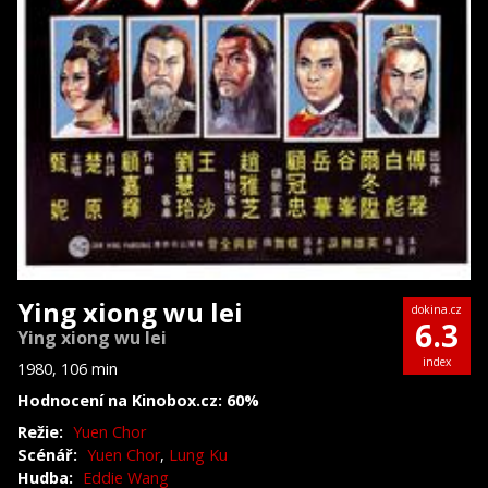
Ying xiong wu lei
dokina.cz
6.3
Ying xiong wu lei
index
1980, 106 min
Hodnocení na Kinobox.cz: 60%
Režie:
Yuen Chor
Scénář:
Yuen Chor
,
Lung Ku
Hudba:
Eddie Wang