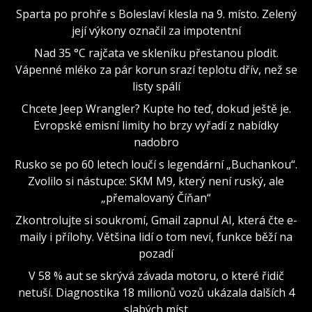
Sparta po prohře s Boleslaví klesla na 9. místo. Zelený
její výkony označil za impotentní
Nad 35 °C rajčata ve skleníku přestanou plodit.
Vápenné mléko za pár korun srazí teplotu dřív, než se
listy spálí
Chcete Jeep Wrangler? Kupte ho teď, dokud ještě je.
Evropské emisní limity ho brzy vyřadí z nabídky
nadobro
Rusko se po 60 letech loučí s legendární „Buchankou“.
Zvolilo si nástupce: SKM M9, který není ruský, ale
„přemalovaný Číňan“
Zkontrolujte si soukromí, Gmail zapnul AI, která čte e-
maily i přílohy. Většina lidí o tom neví, funkce běží na
pozadí
V 58 % aut se skrývá závada motoru, o které řidič
netuší. Diagnostika 18 milionů vozů ukázala dalších 4
slabých míst