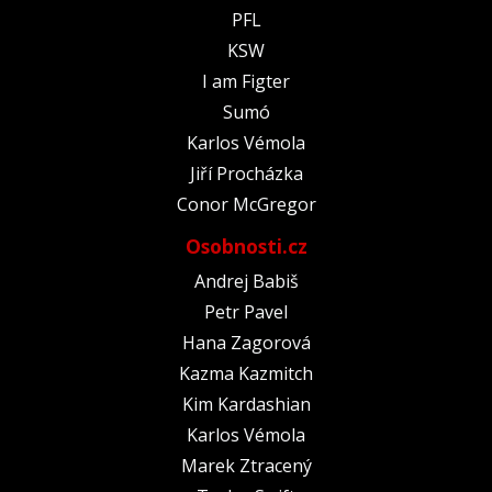
PFL
KSW
I am Figter
Sumó
Karlos Vémola
Jiří Procházka
Conor McGregor
Osobnosti.cz
Andrej Babiš
Petr Pavel
Hana Zagorová
Kazma Kazmitch
Kim Kardashian
Karlos Vémola
Marek Ztracený