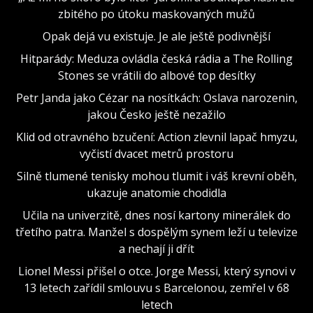
zbitého po útoku maskovaných mužů
Opak dejá vu existuje. Je ale ještě podivnější
Hitparády: Meduza ovládla česká rádia a The Rolling
Stones se vrátili do albové top desítky
Petr Janda jako Cézar na nosítkách: Oslava narozenin,
jakou Česko ještě nezažilo
Klid od otravného bzučení: Action zlevnil lapač hmyzu,
vyčistí dvacet metrů prostoru
Silně tlumené tenisky mohou tlumit i váš krevní oběh,
ukazuje anatomie chodidla
Učila na univerzitě, dnes nosí kartony minerálek do
třetího patra. Manžel s dospělým synem leží u televize
a nechají ji dřít
Lionel Messi přišel o otce. Jorge Messi, který synovi v
13 letech zařídil smlouvu s Barcelonou, zemřel v 68
letech