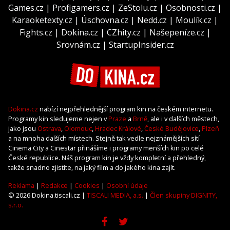
Games.cz
|
Profigamers.cz
|
ZeStolu.cz
|
Osobnosti.cz
|
Karaoketexty.cz
|
Úschovna.cz
|
Nedd.cz
|
Moulík.cz
|
Fights.cz
|
Dokina.cz
|
CZhity.cz
|
Našepeníze.cz
|
Srovnám.cz
|
StartupInsider.cz
Dokina.cz
nabízí nejpřehlednější program kin na českém internetu.
Programy kin sledujeme nejen v
Praze
a
Brně
, ale i v dalších městech,
jako jsou
Ostrava
,
Olomouc
,
Hradec Králové
,
České Budějovice
,
Plzeň
a na mnoha dalších místech. Stejně tak vedle nejznámějších sítí
Cinema City a Cinestar přinášíme i programy menších kin po celé
České republice. Náš program kin je vždy kompletní a přehledný,
takže snadno zjistíte, na jaký film a do jakého kina zajít.
Reklama
|
Redakce
|
Cookies
|
Osobní údaje
© 2026 Dokina.tiscali.cz |
TISCALI MEDIA, a.s.
|
Člen skupiny DIGNITY,
s.r.o.