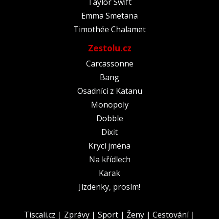
Taylor Swift
Emma Smetana
Timothée Chalamet
Zestolu.cz
Carcassonne
Bang
Osadníci z Katanu
Monopoly
Dobble
Dixit
Krycí jména
Na křídlech
Karak
Jízdenky, prosím!
Tiscali.cz
|
Zprávy
|
Sport
|
Ženy
|
Cestování
|