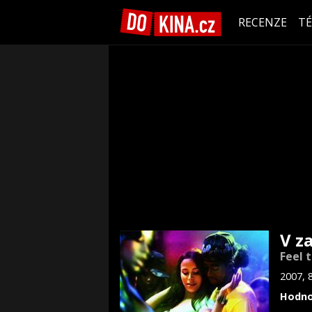
RECENZE
T
V z
Feel 
2007, 
Hodno