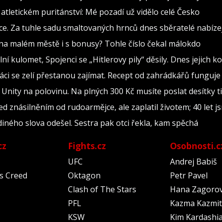
tletickém puritánství: Mé pozadí už vidělo celé Česko
nce. Za tuhle sadu smaltovaných hrnců dnes sběratelé nabízej
na malém městě i s bonusy? Tohle číslo čekal málokdo
ní kulomet, Spojenci se „Hitlerovy pily“ děsily. Dnes jejich k
máci se zelí přestanou zajímat. Recept od zahrádkářů funguje 
nity na polovinu. Na plných 300 Kč musíte poslat desítky t
d znásilněním od rudoarmějce, ale zaplatil životem; 40 let j
ediného slova odešel. Sestra pak otci řekla, kam spěchá
cz
Fights.cz
Osobnosti.c
UFC
Andrej Babiš
's Creed
Oktagon
Petr Pavel
Clash of The Stars
Hana Zagoro
PFL
Kazma Kazmit
KSW
Kim Kardashi