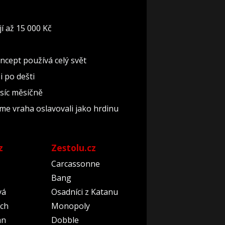
í až 15 000 Kč
oncept používá celý svět
i po dešti
isíc měsíčně
sme vraha oslavovali jako hrdinu
z
Zestolu.cz
Carcassonne
Bang
vá
Osadníci z Katanu
ch
Monopoly
an
Dobble