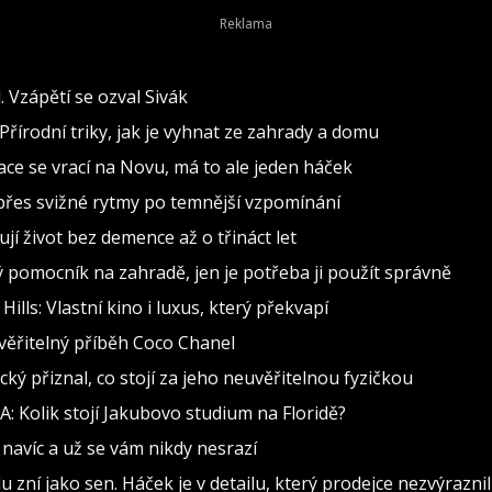
 Vzápětí se ozval Sivák
Přírodní triky, jak je vyhnat ze zahrady a domu
inace se vrací na Novu, má to ale jeden háček
d přes svižné rytmy po temnější vzpomínání
jí život bez demence až o třináct let
ělý pomocník na zahradě, jen je potřeba ji použít správně
lls: Vlastní kino i luxus, který překvapí
věřitelný příběh Coco Chanel
cký přiznal, co stojí za jeho neuvěřitelnou fyzičkou
: Kolik stojí Jakubovo studium na Floridě?
ce navíc a už se vám nikdy nesrazí
du zní jako sen. Háček je v detailu, který prodejce nezvýraznil