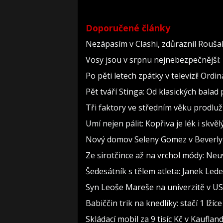
Doporučené články
Nezápasím v Clashi, zdůraznil Roušal.
Vosy jsou v srpnu nejnebezpečnější: 
Po pěti letech zpátky v televizi! Ord
Pět tváří Stinga: Od klasických bala
Tři faktory ve středním věku prodlužu
Umí nejen pálit: Kopřiva je lék i skv
Nový domov Seleny Gomez v Beverly Hi
Ze sirotčince až na vrchol módy: Neu
Šedesátník s tělem atleta: Janek Lede
Syn Leoše Mareše na univerzitě v USA
Babiččin trik na knedlíky: stačí 1 lží
Skládací mobil za 9 tisíc Kč v Kauflan