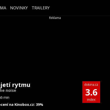
ÉMA
NOVINKY
TRAILERY
ajetí rytmu
dokina.cz
3.6
the noise
86 min
index
cení na Kinobox.cz: 39%