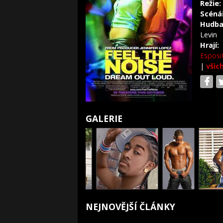
Režie:
Scéná
Hudba
Levin
Hrají:
Esposi
|
všic
GALERIE
NEJNOVĚJŠÍ ČLÁNKY