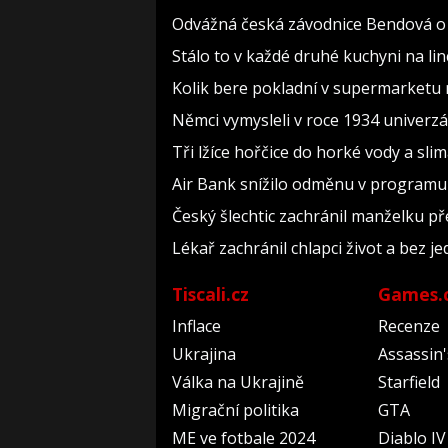
Odvážná česká závodnice Bendová o a
Stálo to v každé druhé kuchyni na li
Kolik bere pokladní v supermarketu 
Němci vymysleli v roce 1934 univerzál
Tři lžíce hořčice do horké vody a sli
Air Bank snížilo odměnu v programu U
Český šlechtic zachránil manželku pře
Lékař zachránil chlapci život a bez j
Tiscali.cz
Games.
Inflace
Recenze
Ukrajina
Assassin
Válka na Ukrajině
Starfield
Migrační politika
GTA
ME ve fotbale 2024
Diablo IV