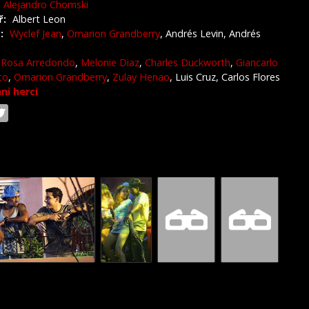
Alejandro Chomski
ř:
Albert Leon
:
Wyclef Jean
,
Omarion Grandberry
, Andrés Levin, Andrés
Rosa Arredondo
,
Melonie Diaz
,
Charles Duckworth
,
Giancarlo
to
,
Omarion Grandberry
,
Zulay Henao
, Luis Cruz, Carlos Flores
hni herci