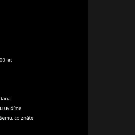
00 let
rdana
ku uvidíme
všemu, co znáte