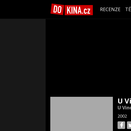
RECENZE
T
U V
U Vin
2002