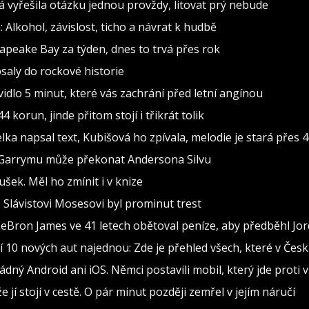
vá vyřešila otázku jednou provždy, litovat prý nebude
 Alkohol, závislost, ticho a návrat k hudbě
sapeake Bay za týden, dnes to trvá přes rok
psaly do rockové historie
dlo 5 minut, které vás zachrání před letní angínou
 korun, jinde přitom stojí i třikrát tolik
 napsal text, Kubišová ho zpívala, melodie je stará přes 4
 Garrymu může překonat Andersona Silvu
šek. Měl ho zmínit i v knize
y. Slávistovi Mosesovi byl prominut trest
 LeBron James ve 41 letech obětoval peníze, aby předběhl Jo
 10 nových aut najednou: Zde je přehled všech, které v Čes
dný Android ani iOS. Němci postavili mobil, který jde proti 
e jí stojí v cestě. O pár minut později zemřel v jejím náručí