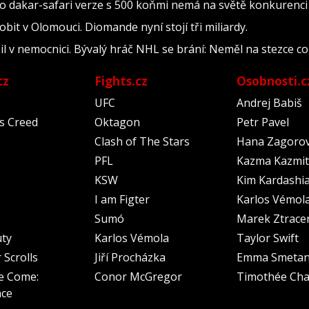
Jeho dakar-safari verze s 500 koňmi nemá na světě konkurenci
bit v Olomouci. Diomande nyní stojí tři miliardy.
il v nemocnici. Bývalý hráč NHL se brání: Neměl na stezce co
cz
Fights.cz
Osobnosti.c
UFC
Andrej Babiš
's Creed
Oktagon
Petr Pavel
Clash of The Stars
Hana Zagoro
PFL
Kazma Kazmit
KSW
Kim Kardashi
I am Figter
Karlos Vémol
Sumó
Marek Ztrace
uty
Karlos Vémola
Taylor Swift
 Scrolls
Jiří Procházka
Emma Smeta
e Come:
Conor McGregor
Timothée Cha
nce