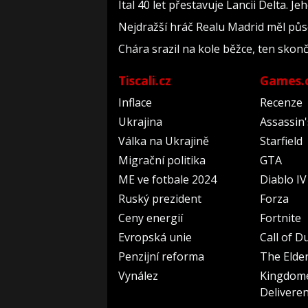
Ital 40 let přestavuje Lancii Delta. 
Nejdražší hráč Realu Madrid měl půso
Chára srazil na kole běžce, ten skonč
Tiscali.cz
Games.
Inflace
Recenze
Ukrajina
Assassin
Válka na Ukrajině
Starfield
Migrační politika
GTA
ME ve fotbale 2024
Diablo IV
Ruský prezident
Forza
Ceny energií
Fortnite
Evropská unie
Call of D
Penzijní reforma
The Elder
Vynález
Kingdom
Delivere