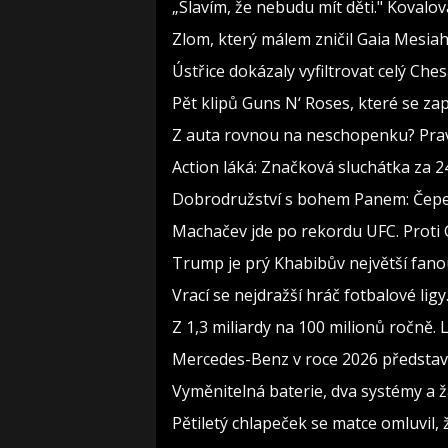
„Slavím, že nebudu mít děti." Kovalo
Zlom, který málem zničil Gaia Mesiah:
Ústřice dokázaly vyfiltrovat celý Che
Pět klipů Guns N‘ Roses, které se za
Z auta rovnou na neschopenku? Pravi
Action láká: Značková sluchátka za 244
Dobrodružství s bohem Panem: Čepelka
Machačev jde po rekordu UFC. Proti
Trump je prý Khabibův největší fanou
Vrací se nejdražší hráč fotbalové lig
Z 1,3 miliardy na 100 milionů ročně.
Mercedes-Benz v roce 2026 představí
Vyměnitelná baterie, dva systémy a žá
Pětiletý chlapeček se matce omluvil, ž