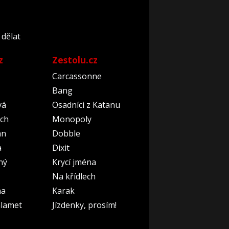
 dělat
z
Zestolu.cz
Carcassonne
Bang
vá
Osadníci z Katanu
ch
Monopoly
an
Dobble
a
Dixit
ný
Krycí jména
Na křídlech
na
Karak
lamet
Jízdenky, prosím!