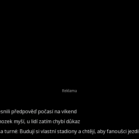
snili předpověď počasí na víkend
ozek myší, u lidí zatím chybí důkaz
 turné: Budují si vlastní stadiony a chtějí, aby fanoušci jezdil