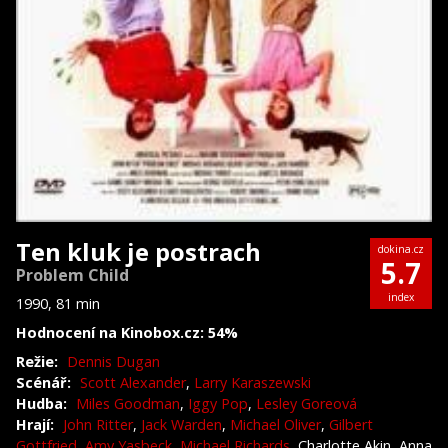
Ten kluk je postrach
dokina.cz
5.7
Problem Child
index
1990, 81 min
Hodnocení na Kinobox.cz: 54%
Režie:
Dennis Dugan
Scénář:
Scott Alexander
,
Larry Karaszewski
Hudba:
Miles Goodman
,
Iggy Pop
,
Lesley Goreová
Hrají:
John Ritter
,
Jack Warden
,
Michael Oliver
,
Gilbert
Gottfried
,
Amy Yasbeck
,
Michael Richards
, Charlotte Akin, Anna