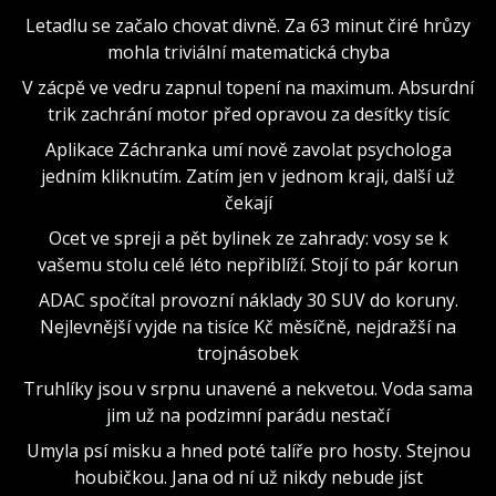
Letadlu se začalo chovat divně. Za 63 minut čiré hrůzy
mohla triviální matematická chyba
V zácpě ve vedru zapnul topení na maximum. Absurdní
trik zachrání motor před opravou za desítky tisíc
Aplikace Záchranka umí nově zavolat psychologa
jedním kliknutím. Zatím jen v jednom kraji, další už
čekají
Ocet ve spreji a pět bylinek ze zahrady: vosy se k
vašemu stolu celé léto nepřiblíží. Stojí to pár korun
ADAC spočítal provozní náklady 30 SUV do koruny.
Nejlevnější vyjde na tisíce Kč měsíčně, nejdražší na
trojnásobek
Truhlíky jsou v srpnu unavené a nekvetou. Voda sama
jim už na podzimní parádu nestačí
Umyla psí misku a hned poté talíře pro hosty. Stejnou
houbičkou. Jana od ní už nikdy nebude jíst