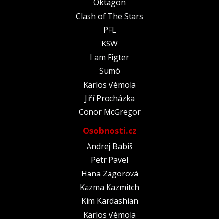
Oktagon
Clash of The Stars
PFL
KSW
I am Figter
Sumó
Karlos Vémola
Jiří Procházka
Conor McGregor
Osobnosti.cz
Andrej Babiš
Petr Pavel
Hana Zagorová
Kazma Kazmitch
Kim Kardashian
Karlos Vémola