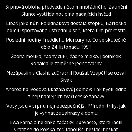
Srpnová obloha předvede něco mimořádného. Zatmění
Slunce vystřídá noc plná padajících hvězd
Líbáš jako bůh: Poledňáková dostala stopku, Bartoška
odmítl sportovat a ústřední píseň, která film přerostla
Poslední hodiny Freddieho Mercuryho: Co se skutečně
dělo 24. listopadu 1991
Žádná mouka, žádný cukr, žádné mléko, jídelníček
Ronalda je záměrně jednotvárný
Nezápasím v Clashi, zdůraznil Roušal. Vzápětí se ozval
Sivák
Andrea Kalivodová ukázala svůj domov: Tak bydlí jedna
z nejznámějších tváří české zábavy
Vosy jsou v srpnu nejnebezpečnější: Přírodní triky, jak
je vyhnat ze zahrady a domu
Ewa Farna a nelehké začátky: Zpěvačce, které radili
vrátit se do Polska, teď fanoušci nestačí tleskat