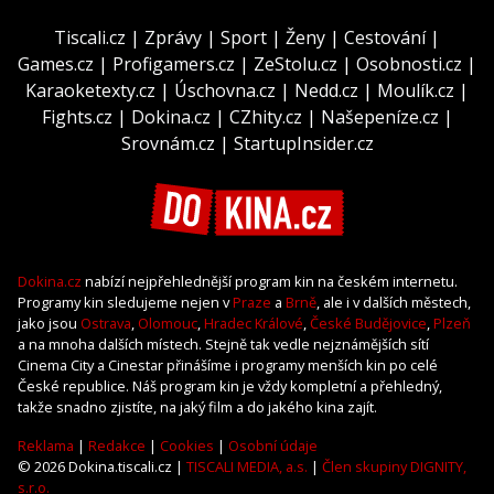
Tiscali.cz
|
Zprávy
|
Sport
|
Ženy
|
Cestování
|
Games.cz
|
Profigamers.cz
|
ZeStolu.cz
|
Osobnosti.cz
|
Karaoketexty.cz
|
Úschovna.cz
|
Nedd.cz
|
Moulík.cz
|
Fights.cz
|
Dokina.cz
|
CZhity.cz
|
Našepeníze.cz
|
Srovnám.cz
|
StartupInsider.cz
Dokina.cz
nabízí nejpřehlednější program kin na českém internetu.
Programy kin sledujeme nejen v
Praze
a
Brně
, ale i v dalších městech,
jako jsou
Ostrava
,
Olomouc
,
Hradec Králové
,
České Budějovice
,
Plzeň
a na mnoha dalších místech. Stejně tak vedle nejznámějších sítí
Cinema City a Cinestar přinášíme i programy menších kin po celé
České republice. Náš program kin je vždy kompletní a přehledný,
takže snadno zjistíte, na jaký film a do jakého kina zajít.
Reklama
|
Redakce
|
Cookies
|
Osobní údaje
© 2026 Dokina.tiscali.cz |
TISCALI MEDIA, a.s.
|
Člen skupiny DIGNITY,
s.r.o.