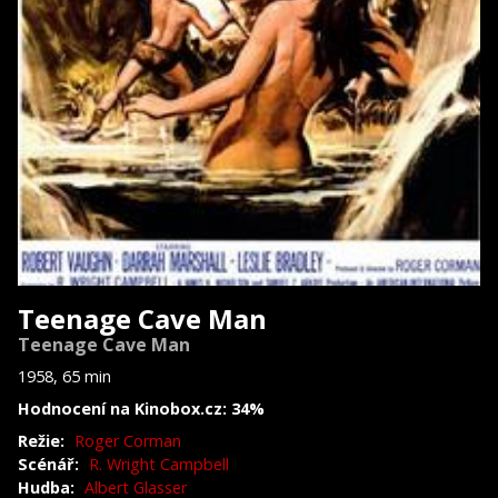
Teenage Cave Man
Teenage Cave Man
1958, 65 min
Hodnocení na Kinobox.cz: 34%
Režie:
Roger Corman
Scénář:
R. Wright Campbell
Hudba:
Albert Glasser