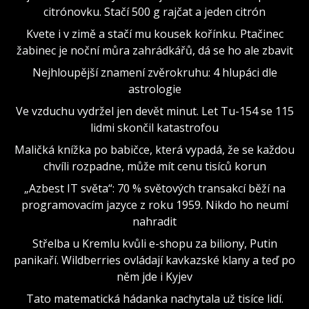
citrónovku. Stačí 500 g rajčat a jeden citrón
Kvete i v zimě a stačí mu kousek kořínku. Ptačinec
žabinec je noční můra zahrádkářů, dá se ho ale zbavit
Nejhloupější znamení zvěrokruhu: 4 hlupáci dle
astrologie
Ve vzduchu vydržel jen devět minut. Let Tu-154 se 115
lidmi skončil katastrofou
Maličká knížka po babičce, která vypadá, že se každou
chvíli rozpadne, může mít cenu tisíců korun
„Azbest IT světa“: 70 % světových transakcí běží na
programovacím jazyce z roku 1959. Nikdo ho neumí
nahradit
Střelba u Kremlu kvůli e-shopu za biliony, Putin
panikaří. Wildberries ovládají kavkazské klany a teď po
něm jde i Kyjev
Tato matematická hádanka nachytala už tisíce lidí.