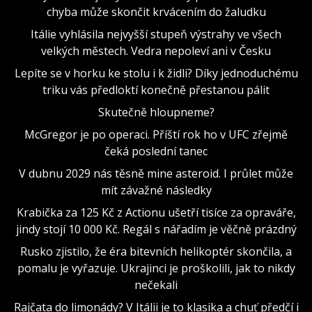
chyba může skončit krvácením do žaludku
Itálie vyhlásila nejvyšší stupeň výstrahy ve všech
velkých městech. Vedra nepoleví ani v Česku
Lepíte se v horku ke stolu i k židli? Díky jednoduchému
triku vás předloktí konečně přestanou pálit
Skutečně hloupneme?
McGregor je po operaci. Příští rok ho v UFC zřejmě
čeká poslední tanec
V dubnu 2029 nás těsně mine asteroid. I průlet může
mít závažné následky
Krabička za 125 Kč z Actionu ušetří tisíce za opraváře,
jindy stojí 10 000 Kč. Regál s nářadím je věčně prázdný
Rusko zjistilo, že éra bitevních helikoptér skončila, a
pomalu je vyřazuje. Ukrajinci je proškolili, jak to nikdy
nečekali
Rajčata do limonády? V Itálii je to klasika a chuť předčí i