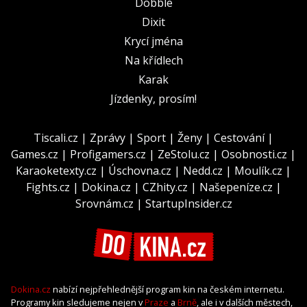
Dobble
Dixit
Krycí jména
Na křídlech
Karak
Jízdenky, prosím!
Tiscali.cz
|
Zprávy
|
Sport
|
Ženy
|
Cestování
|
Games.cz
|
Profigamers.cz
|
ZeStolu.cz
|
Osobnosti.cz
|
Karaoketexty.cz
|
Úschovna.cz
|
Nedd.cz
|
Moulík.cz
|
Fights.cz
|
Dokina.cz
|
CZhity.cz
|
Našepeníze.cz
|
Srovnám.cz
|
StartupInsider.cz
Dokina.cz
nabízí nejpřehlednější program kin na českém internetu.
Programy kin sledujeme nejen v
Praze
a
Brně
, ale i v dalších městech,