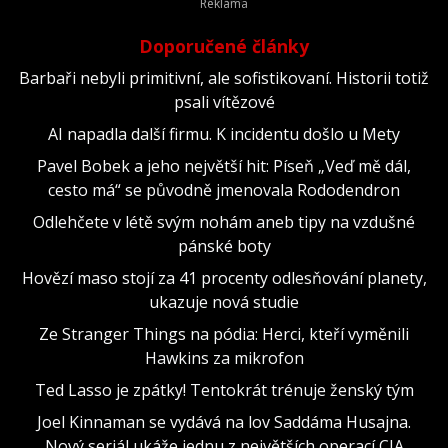
Doporučené články
Barbaři nebyli primitivní, ale sofistikovaní. Historii totiž
psali vítězové
AI napadla další firmu. K incidentu došlo u Mety
Pavel Bobek a jeho největší hit: Píseň „Veď mě dál,
cesto má“ se původně jmenovala Rododendron
Odlehčete v létě svým nohám aneb tipy na vzdušné
pánské boty
Hovězí maso stojí za 41 procenty odlesňování planety,
ukazuje nová studie
Ze Stranger Things na pódia: Herci, kteří vyměnili
Hawkins za mikrofon
Ted Lasso je zpátky! Tentokrát trénuje ženský tým
Joel Kinnaman se vydává na lov Saddáma Husajna.
Nový seriál ukáže jednu z největších operací CIA