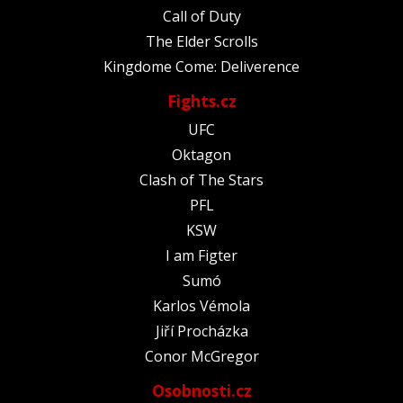
Call of Duty
The Elder Scrolls
Kingdome Come: Deliverence
Fights.cz
UFC
Oktagon
Clash of The Stars
PFL
KSW
I am Figter
Sumó
Karlos Vémola
Jiří Procházka
Conor McGregor
Osobnosti.cz