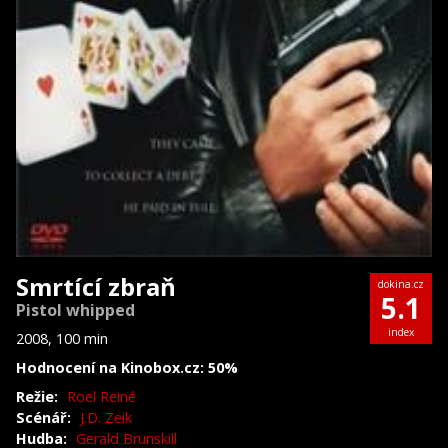
Smrtící zbraň
dokina.cz
5.1
Pistol whipped
index
2008, 100 min
Hodnocení na Kinobox.cz: 50%
Režie:
Roel Reiné
Scénář:
J.D. Zeik
Hudba:
Gerald Brunskill