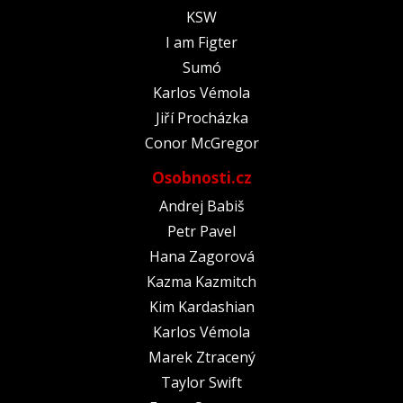
KSW
I am Figter
Sumó
Karlos Vémola
Jiří Procházka
Conor McGregor
Osobnosti.cz
Andrej Babiš
Petr Pavel
Hana Zagorová
Kazma Kazmitch
Kim Kardashian
Karlos Vémola
Marek Ztracený
Taylor Swift