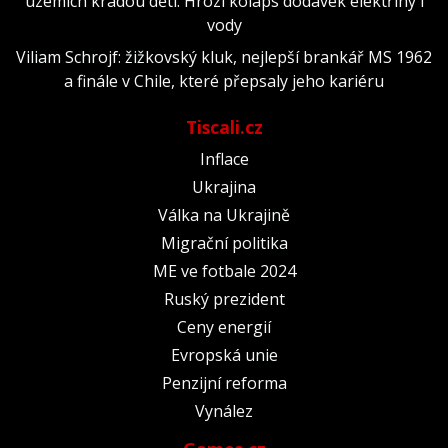
územích kradou děti. Hrozí kolaps dodávek elektřiny i
vody
Viliam Schrojf: žižkovský kluk, nejlepší brankář MS 1962
a finále v Chile, které přepsaly jeho kariéru
Tiscali.cz
Inflace
Ukrajina
Válka na Ukrajině
Migrační politika
ME ve fotbale 2024
Ruský prezident
Ceny energií
Evropská unie
Penzijní reforma
Vynález