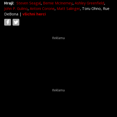
Hrají:
Steven Seagal
,
Bernie McInerney
,
Ashley Greenfield
,
John P. Gulino
,
Antoni Corone
,
Matt Salinger
, Toru Ohno, Rue
DeBona
|
všichni herci