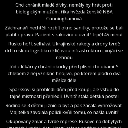
Chci chránit mladé dívky, neměly by hrát proti
biologickým mužům, říká hvězda ženské NBA
Cunninghamová
Záchranáři nechtěli rozbít okno sanitky, protože se báli
platit opravu. Pacient s rakovinou uvnitř trpěl 45 minut
Rusko hoří, selhává. Ukrajinské rakety a drony tvrdě
drtí ruskou logistiku i klíčovou infrastrukturu, vojáci se
nehnou
Jód z lékárny chrání okurky před plísní i houbami. S
chlebem z něj vznikne hnojivo, po kterém plodí o dva
měsíce déle
Sparksovi si prohlédli dům před koupí, ale vstup do
tajné místnosti přehlédli. Uvnitř stála dětská postel
Rodina se 3 dětmi jí zničila byt a pak začala vyhrožovat.
Majitelka zavolala policii kvůli tomu, co našla uvnitř
Okupovaný zmar a tvrdé represe: Rusové na dobytých