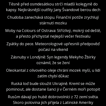
Těsně před osmdesátkou strčí mladší kolegyně do
kapsy. Nejkrásnější outfity Jany Švandové berou dech
Chudoba zanechává stopu. Finanční potíže zrychlují
stárnutí mozku
Moby na Colours of Ostrava: Střízlivý, mokrý od deště,
a přesto přichystal nejlepší večer festivalu
Zpátky do pece. Meteorologové upřesnili předpověď
počasí na víkend
Zásnuby v Londýně: Syn legendy Mekyho Žbirky
oznámil, že se žení
Oleokantal z olivového oleje chrání mozek myší, u lidí
zatím chybí důkaz
Ruská loď bude sloužit Ukrajině. Kreml se může
pominout, ale dostane šanci ji v Černém moři potopit
Rusům dávají po hubě dobrovolníci z 72 zemí světa.
Skoro polovina jich přijela z Latinské Ameriky