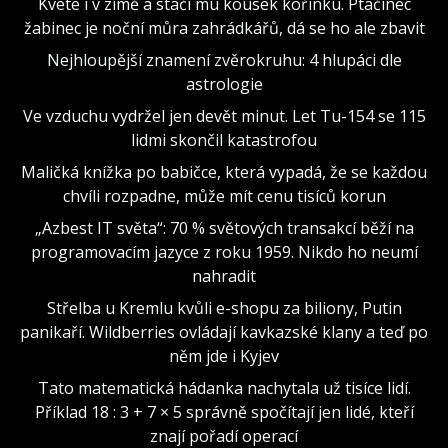
Kvete i v zimě a stačí mu kousek kořínku. Ptačinec
žabinec je noční můra zahrádkářů, dá se ho ale zbavit
Nejhloupější znamení zvěrokruhu: 4 hlupáci dle
astrologie
Ve vzduchu vydržel jen devět minut. Let Tu-154 se 115
lidmi skončil katastrofou
Maličká knížka po babičce, která vypadá, že se každou
chvíli rozpadne, může mít cenu tisíců korun
„Azbest IT světa“: 70 % světových transakcí běží na
programovacím jazyce z roku 1959. Nikdo ho neumí
nahradit
Střelba u Kremlu kvůli e-shopu za biliony, Putin
panikaří. Wildberries ovládají kavkazské klany a teď po
něm jde i Kyjev
Tato matematická hádanka nachytala už tisíce lidí.
Příklad 18 : 3 + 7 × 5 správně spočítají jen lidé, kteří
znají pořadí operací