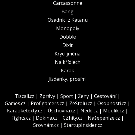
Carcassonne
Bang
Osadníci z Katanu
Monopoly
Dobble
Dixit
Krycí jména
Na křídlech
Karak
Jízdenky, prosím!
Tiscali.cz
|
Zprávy
|
Sport
|
Ženy
|
Cestování
|
Games.cz
|
Profigamers.cz
|
ZeStolu.cz
|
Osobnosti.cz
|
Karaoketexty.cz
|
Úschovna.cz
|
Nedd.cz
|
Moulík.cz
|
Fights.cz
|
Dokina.cz
|
CZhity.cz
|
Našepeníze.cz
|
Srovnám.cz
|
StartupInsider.cz