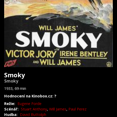
Smoky
Smoky
1933, 69 min
Hodnocení na Kinobox.cz: ?
Režie:
Eugene Forde
Scénář:
Stuart Anthony
,
Will James
,
Paul Perez
Hudba:
David Buttolph