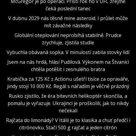
McGregor je po operaci. Příští rok ho v UFC zřejmě
čeká poslední tanec
V dubnu 2029 nás těsně mine asteroid. I průlet může
mít závažné následky
Globální oteplování neprobíhá stabilně. Prudce
zrychluje, zjistila studie
Vybuchla obávaná sopka. V minulosti zabila stovky lidí
Jsem na nás hrdá, hlásí Pudilová. Výkonem na Štvanici
chtěla potěšit i zesnulého bratra
Krabička za 125 Kč z Actionu ušetří tisíce za opraváře,
jindy stojí 10 000 Kč. Regál s nářadím je věčně prázdný
Rusko zjistilo, že éra bitevních helikoptér skončila, a
pomalu je vyřazuje. Ukrajinci je proškolili, jak to nikdy
nečekali
Rajčata do limonády? V Itálii je to klasika a chuť předčí i
citrónovku. Stačí 500 g rajčat a jeden citrón