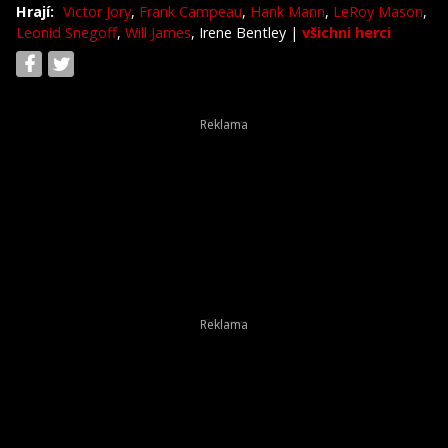
Hrají:
Victor Jory
,
Frank Campeau
,
Hank Mann
,
LeRoy Mason
,
Leonid Snegoff
,
Will James
, Irene Bentley
|
všichni herci