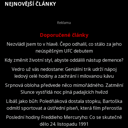
NEJNOVĚJŠÍ ČLÁNKY
Doporučené články
Nezvládl jsem to v hlavě. Čepo odhalil, co stálo za jeho
neúspěšným UFC debutem
Kdy změnit životní styl, abyste oddálili nástup demence?
Vedro už vás nedostane: Geniální trik udrží nápoj
ledový celé hodiny a zachrání i milovanou kávu
Srpnová obloha předvede něco mimořádného. Zatmění
Slunce vystřídá noc plná padajících hvězd
Líbáš jako bůh: Poledňáková dostala stopku, Bartoška
odmítl sportovat a ústřední píseň, která film přerostla
Poslední hodiny Freddieho Mercuryho: Co se skutečně
dělo 24. listopadu 1991