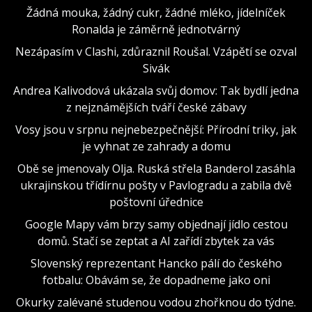
Žádná mouka, žádný cukr, žádné mléko, jídelníček
Ronalda je záměrně jednotvárný
Nezápasím v Clashi, zdůraznil Roušal. Vzápětí se ozval
Sivák
Andrea Kalivodová ukázala svůj domov: Tak bydlí jedna
z nejznámějších tváří české zábavy
Vosy jsou v srpnu nejnebezpečnější: Přírodní triky, jak
je vyhnat ze zahrady a domu
Obě se jmenovaly Olja. Ruská střela Banderol zasáhla
ukrajinskou třídírnu pošty v Pavlogradu a zabila dvě
poštovní úřednice
Google Mapy vám brzy samy objednají jídlo cestou
domů. Stačí se zeptat a AI zařídí zbytek za vás
Slovenský reprezentant Hancko pálí do českého
fotbalu: Obávám se, že dopadneme jako oni
Okurky zalévané studenou vodou zhořknou do týdne.