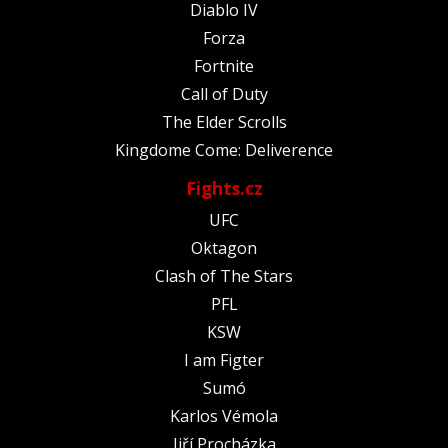
Diablo IV
Forza
Fortnite
Call of Duty
The Elder Scrolls
Kingdome Come: Deliverence
Fights.cz
UFC
Oktagon
Clash of The Stars
PFL
KSW
I am Figter
Sumó
Karlos Vémola
Jiří Procházka