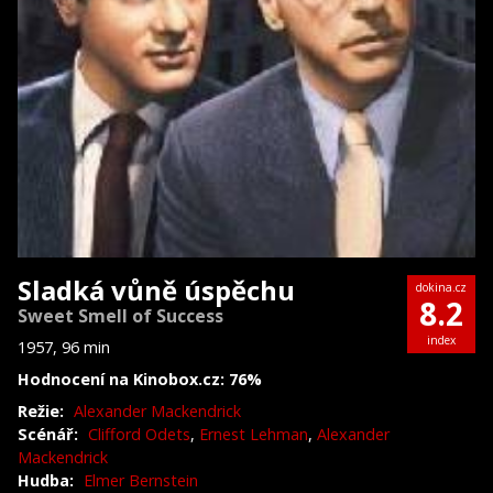
Sladká vůně úspěchu
dokina.cz
8.2
Sweet Smell of Success
index
1957, 96 min
Hodnocení na Kinobox.cz: 76%
Režie:
Alexander Mackendrick
Scénář:
Clifford Odets
,
Ernest Lehman
,
Alexander
Mackendrick
Hudba:
Elmer Bernstein