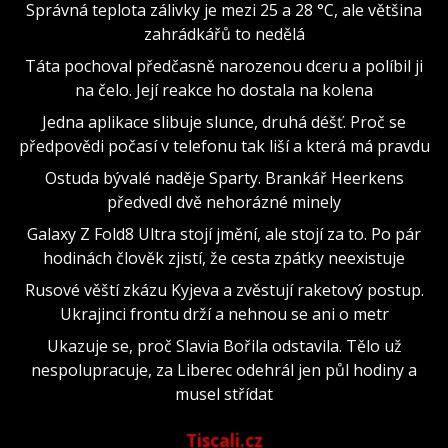
Správná teplota zálivky je mezi 25 a 28 °C, ale většina
zahrádkářů to nedělá
Táta pochoval předčasně narozenou dceru a políbil ji
na čelo. Její reakce ho dostala na kolena
Jedna aplikace slibuje slunce, druhá déšť. Proč se
předpovědi počasí v telefonu tak liší a která má pravdu
Ostuda bývalé naděje Sparty. Brankář Heerkens
předvedl dvě nehorázné minely
Galaxy Z Fold8 Ultra stojí jmění, ale stojí za to. Po pár
hodinách člověk zjistí, že cesta zpátky neexistuje
Rusové věští zkázu Kyjeva a zvěstují raketový postup.
Ukrajinci frontu drží a nehnou se ani o metr
Ukazuje se, proč Slavia Bořila odstavila. Tělo už
nespolupracuje, za Liberec odehrál jen půl hodiny a
musel střídat
Tiscali.cz