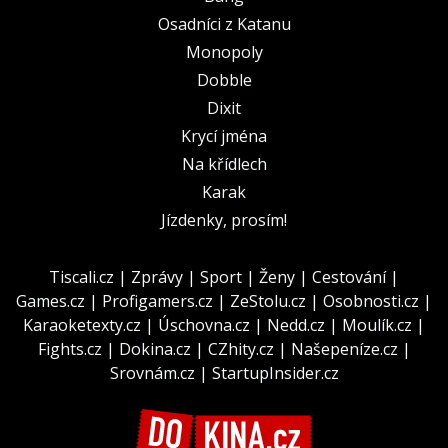
Osadníci z Katanu
Monopoly
Dobble
Dixit
Krycí jména
Na křídlech
Karak
Jízdenky, prosím!
Tiscali.cz
|
Zprávy
|
Sport
|
Ženy
|
Cestování
|
Games.cz
|
Profigamers.cz
|
ZeStolu.cz
|
Osobnosti.cz
|
Karaoketexty.cz
|
Úschovna.cz
|
Nedd.cz
|
Moulík.cz
|
Fights.cz
|
Dokina.cz
|
CZhity.cz
|
Našepeníze.cz
|
Srovnám.cz
|
StartupInsider.cz