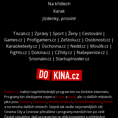
Na křídlech
Karak
Jízdenky, prosím!
Tiscali.cz
|
Zprávy
|
Sport
|
Ženy
|
Cestování
|
Games.cz
|
Profigamers.cz
|
ZeStolu.cz
|
Osobnosti.cz
|
Karaoketexty.cz
|
Úschovna.cz
|
Nedd.cz
|
Moulík.cz
|
Fights.cz
|
Dokina.cz
|
CZhity.cz
|
Našepeníze.cz
|
Srovnám.cz
|
StartupInsider.cz
Dokina.cz
nabízí nejpřehlednější program kin na českém internetu.
Programy kin sledujeme nejen v
Praze
a
Brně
, ale i v dalších městech,
jako jsou
Ostrava
,
Olomouc
,
Hradec Králové
,
České Budějovice
,
Plzeň
a na mnoha dalších místech. Stejně tak vedle nejznámějších sítí
Cinema City a Cinestar přinášíme i programy menších kin po celé
České republice. Náš program kin je vždy kompletní a přehledný,