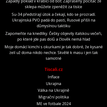
Zapadlý poklad v krabici od bot: Zaprášený počítač ze
sklepa můžete zpeněžit za tisíce
Su-34 předstírají útok a čekají, kdo se prozradí.
Ukrajinská PVO padá do pasti, Rusové přišli na
důmyslnou taktiku
Zapomeňte na knedlíky. Češky objevily italskou večeři,
po které jde pas dolů a člověk nemá hlad
Moje domácí kimchi s okurkami je tak dobré, že kysané
zelí už doma nikdo nechce. Skvělé k masu i jen tak
samotné
Tiscali.cz
Inflace
Ukrajina
Válka na Ukrajině
Migrační politika
ME ve fotbale 2024