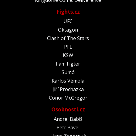
Fights.cz
UFC
Oktagon
Clash of The Stars
PFL
KSW
I am Figter
Sumó
Karlos Vémola
Jiří Procházka
Conor McGregor
Osobnosti.cz
Andrej Babiš
Petr Pavel
Hana Zagorová