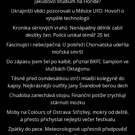
Jakubovo studium na Floridě?
Ukrajinští vědci pozorovali u Měsíce UFO. Hovoří o
vyspělé technologii
Kronika sériových vrahů: Nenápadný dělník zabil
desítky žen. Policii unikal téměř 20 let
Fascinující i nebezpečná. U pobřeží Chorvatska udeřila
mořská smršť
Do zápasu jsem šel po kalbě, přiznal BKFC šampion ve
službách Oktagonu
Těsně před osmdesátkou strčí mladší kolegyně do
kapsy. Nejkrásnější outfity Jany Švandové berou dech
Chudoba zanechává stopu. Finanční potíže zrychlují
stárnutí mozku
Moby na Colours of Ostrava: Střízlivý, mokrý od deště,
a přesto přichystal nejlepší večer festivalu
Zpátky do pece. Meteorologové upřesnili předpověď