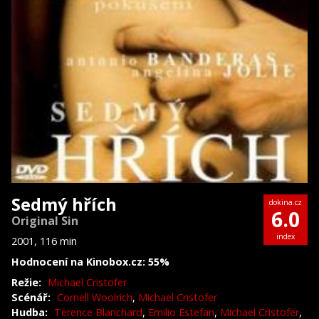
Sedmý hřích
dokina.cz
6.0
Original Sin
index
2001, 116 min
Hodnocení na Kinobox.cz: 55%
Režie:
Michael Cristofer
Scénář:
Cornell Woolrich
,
Michael Cristofer
Hudba:
Terence Blanchard
,
Emilio Estefan
,
Michael Cristofer
,