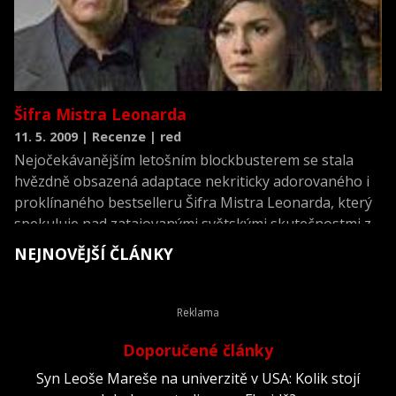
Šifra Mistra Leonarda
11. 5. 2009 | Recenze | red
Nejočekávanějším letošním blockbusterem se stala
hvězdně obsazená adaptace nekriticky adorovaného i
proklínaného bestselleru Šifra Mistra Leonarda, který
spekuluje nad zatajovanými světskými skutečnostmi z
„novozákonního života“ Ježíše Krista
NEJNOVĚJŠÍ ČLÁNKY
Doporučené články
Syn Leoše Mareše na univerzitě v USA: Kolik stojí