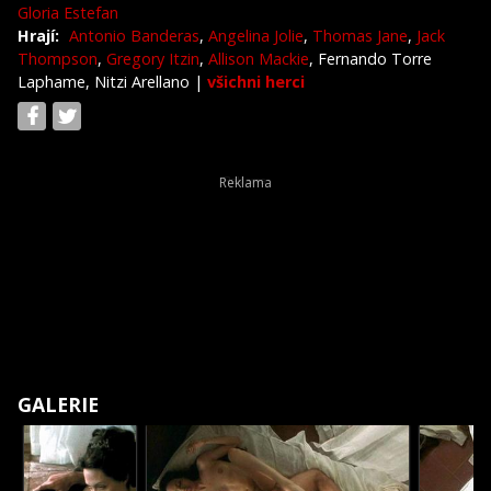
Gloria Estefan
Hrají:
Antonio Banderas
,
Angelina Jolie
,
Thomas Jane
,
Jack
Thompson
,
Gregory Itzin
,
Allison Mackie
, Fernando Torre
Laphame, Nitzi Arellano
|
všichni herci
GALERIE