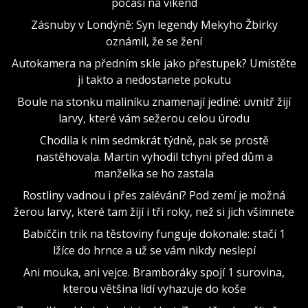
počasí na víkend
Zásnuby v Londýně: Syn legendy Mekyho Žbirky
oznámil, že se žení
Autokamera na předním skle jako přestupek? Umístěte
ji takto a nedostanete pokutu
Boule na stonku maliníku znamenají jediné: uvnitř žijí
larvy, které vám sežerou celou úrodu
Chodila k nim sedmkrát týdně, pak se prostě
nastěhovala. Martin vyhodil tchyni před dům a
manželka se ho zastala
Rostliny vadnou i přes zalévání? Pod zemí je možná
žerou larvy, které tam žijí i tři roky, než si jich všimnete
Babiččin trik na těstoviny funguje dokonale: stačí 1
lžíce do hrnce a už se vám nikdy neslepí
Ani mouka, ani vejce. Bramboráky spojí 1 surovina,
kterou většina lidí vyhazuje do koše