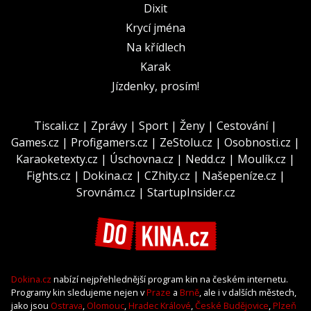
Dixit
Krycí jména
Na křídlech
Karak
Jízdenky, prosím!
Tiscali.cz
|
Zprávy
|
Sport
|
Ženy
|
Cestování
|
Games.cz
|
Profigamers.cz
|
ZeStolu.cz
|
Osobnosti.cz
|
Karaoketexty.cz
|
Úschovna.cz
|
Nedd.cz
|
Moulík.cz
|
Fights.cz
|
Dokina.cz
|
CZhity.cz
|
Našepeníze.cz
|
Srovnám.cz
|
StartupInsider.cz
Dokina.cz
nabízí nejpřehlednější program kin na českém internetu.
Programy kin sledujeme nejen v
Praze
a
Brně
, ale i v dalších městech,
jako jsou
Ostrava
,
Olomouc
,
Hradec Králové
,
České Budějovice
,
Plzeň