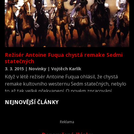
Režisér Antoine Fuqua chystá remake Sedmi
statečných
3. 3. 2015 | Novinky | Vojtěch Karlík
Když v létě režisér Antoine Fuqua ohlásil, že chystá
remake kultovního westernu Sedm statečných, nebylo
to až tak velké překvapení. O novém zpracování
slavného filmu se vlastně mluví neustále a bylpo jen
NEJNOVĚJŠÍ ČLÁNKY
otázkou času, kdo se díla ujme. Nyní začíná být i
jasnější, kdo by se mohl stát členem slavné sedmičky.