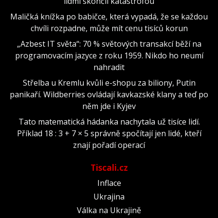
lidmi skončil katastrofou
Maličká knížka po babičce, která vypadá, že se každou
chvíli rozpadne, může mít cenu tisíců korun
„Azbest IT světa“: 70 % světových transakcí běží na
programovacím jazyce z roku 1959. Nikdo ho neumí
nahradit
Střelba u Kremlu kvůli e-shopu za biliony, Putin
panikaří. Wildberries ovládají kavkazské klany a teď po
něm jde i Kyjev
Tato matematická hádanka nachytala už tisíce lidí.
Příklad 18 : 3 + 7 × 5 správně spočítají jen lidé, kteří
znají pořadí operací
Tiscali.cz
Inflace
Ukrajina
Válka na Ukrajině