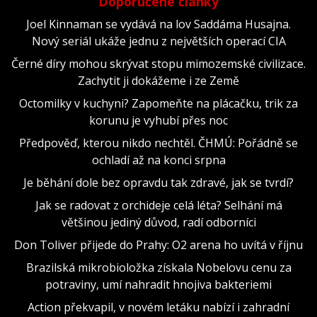
Doporučené články
Joel Kinnaman se vydává na lov Saddáma Husajna.
Nový seriál ukáže jednu z největších operací CIA
Černé díry mohou skrývat stopu mimozemské civilizace.
Zachytit ji dokážeme i ze Země
Octomilky v kuchyni? Zapomeňte na plácačku, trik za
korunu je vyhubí přes noc
Předpověď, kterou nikdo nechtěl. ČHMÚ: Pořádně se
ochladí až na konci srpna
Je běhání dole bez opravdu tak zdravé, jak se tvrdí?
Jak se radovat z orchideje celá léta? Selhání má
většinou jediný důvod, radí odborníci
Don Toliver přijede do Prahy: O2 arena ho uvítá v říjnu
Brazilská mikrobioložka získala Nobelovu cenu za
potraviny, umí nahradit hnojiva bakteriemi
Action překvapil, v novém letáku nabízí i zahradní