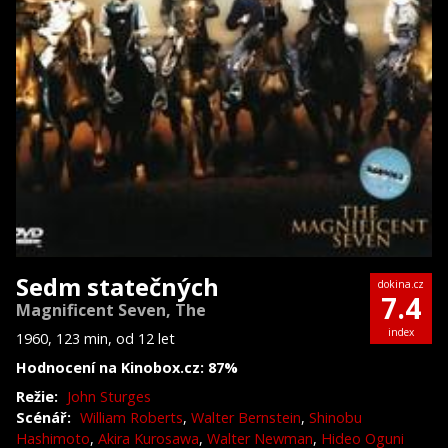
Sedm statečných
dokina.cz
7.4
Magnificent Seven, The
index
1960, 123 min, od 12 let
Hodnocení na Kinobox.cz: 87%
Režie:
John Sturges
Scénář:
William Roberts
,
Walter Bernstein
,
Shinobu
Hashimoto
,
Akira Kurosawa
,
Walter Newman
,
Hideo Oguni