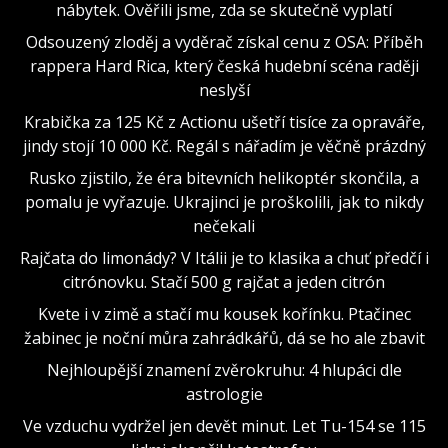
nábytek. Ověřili jsme, zda se skutečně vyplatí
Odsouzený zloděj a vyděrač získal cenu z OSA: Příběh
rappera Hard Rica, který česká hudební scéna raději
neslyší
Krabička za 125 Kč z Actionu ušetří tisíce za opraváře,
jindy stojí 10 000 Kč. Regál s nářadím je věčně prázdný
Rusko zjistilo, že éra bitevních helikoptér skončila, a
pomalu je vyřazuje. Ukrajinci je proškolili, jak to nikdy
nečekali
Rajčata do limonády? V Itálii je to klasika a chuť předčí i
citrónovku. Stačí 500 g rajčat a jeden citrón
Kvete i v zimě a stačí mu kousek kořínku. Ptačinec
žabinec je noční můra zahrádkářů, dá se ho ale zbavit
Nejhloupější znamení zvěrokruhu: 4 hlupáci dle
astrologie
Ve vzduchu vydržel jen devět minut. Let Tu-154 se 115