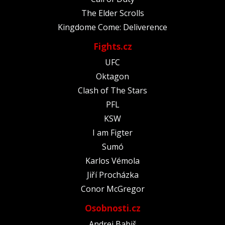
The Elder Scrolls
Kingdome Come: Deliverence
Fights.cz
UFC
Oktagon
Clash of The Stars
PFL
KSW
I am Figter
Sumó
Karlos Vémola
Jiří Procházka
Conor McGregor
Osobnosti.cz
Andrej Babiš