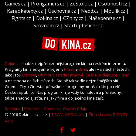
Games.cz
|
Profigamers.cz
|
ZeStolu.cz
|
Osobnosti.cz
|
Karaoketexty.cz
|
Úschovna.cz
|
Nedd.cz
|
Moulík.cz
|
Fights.cz
|
Dokina.cz
|
CZhity.cz
|
Našepeníze.cz
|
Srovnám.cz
|
StartupInsider.cz
Dokina.cz
nabízí nejpřehlednější program kin na českém internetu.
Programy kin sledujeme nejen v
Praze
a
Brně
, ale i v dalších městech,
jako jsou
Ostrava
,
Olomouc
,
Hradec Králové
,
České Budějovice
,
Plzeň
a na mnoha dalších místech. Stejně tak vedle nejznámějších sítí
Cinema City a Cinestar přinášíme i programy menších kin po celé
České republice. Náš program kin je vždy kompletní a přehledný,
takže snadno zjistíte, na jaký film a do jakého kina zajít.
Reklama
|
Redakce
|
Cookies
|
Osobní údaje
© 2026 Dokina.tiscali.cz |
TISCALI MEDIA, a.s.
|
Člen skupiny DIGNITY,
s.r.o.