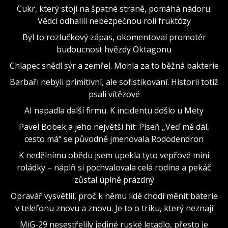
Cukr, který stojí na špatné straně, pomáhá nádoru.
Vědci odhalili nebezpečnou roli fruktózy
Byl to rozlučkový zápas, okomentoval promotér
budoucnost hvězdy Oktagonu
Chlapec snědl sýr a zemřel. Mohla za to běžná bakterie
Barbaři nebyli primitivní, ale sofistikovaní. Historii totiž
psali vítězové
AI napadla další firmu. K incidentu došlo u Mety
Pavel Bobek a jeho největší hit: Píseň „Veď mě dál,
cesto má“ se původně jmenovala Rododendron
K nedělnímu obědu jsem upekla tyto vepřové mini
roládky – náplň si pochvalovala celá rodina a pekáč
zůstal úplně prázdný
Opravář vysvětlil, proč k němu lidé chodí měnit baterie
v telefonu znovu a znovu. Je to o triku, který neznají
MiG-29 nesestřelily jediné ruské letadlo, přesto je