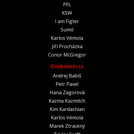
PFL
KSW
I am Figter
Sumó
Karlos Vémola
Jiří Procházka
Conor McGregor
Osobnosti.cz
Andrej Babiš
Petr Pavel
Hana Zagorová
Kazma Kazmitch
Kim Kardashian
Karlos Vémola
Marek Ztracený