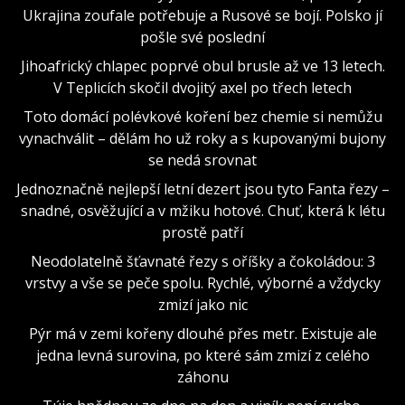
Ukrajina zoufale potřebuje a Rusové se bojí. Polsko jí
pošle své poslední
Jihoafrický chlapec poprvé obul brusle až ve 13 letech.
V Teplicích skočil dvojitý axel po třech letech
Toto domácí polévkové koření bez chemie si nemůžu
vynachválit – dělám ho už roky a s kupovanými bujony
se nedá srovnat
Jednoznačně nejlepší letní dezert jsou tyto Fanta řezy –
snadné, osvěžující a v mžiku hotové. Chuť, která k létu
prostě patří
Neodolatelně šťavnaté řezy s oříšky a čokoládou: 3
vrstvy a vše se peče spolu. Rychlé, výborné a vždycky
zmizí jako nic
Pýr má v zemi kořeny dlouhé přes metr. Existuje ale
jedna levná surovina, po které sám zmizí z celého
záhonu