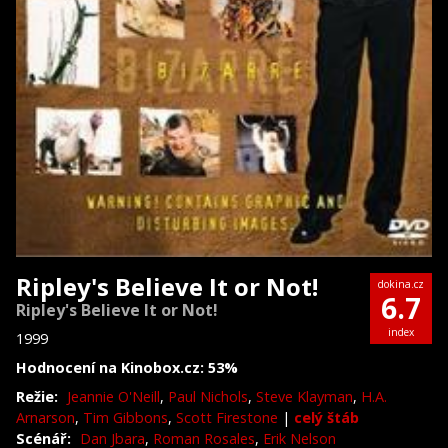
Ripley's Believe It or Not!
dokina.cz
6.7
Ripley's Believe It or Not!
index
1999
Hodnocení na Kinobox.cz: 53%
Režie:
Jeannie O'Neill
,
Paul Nichols
,
Steve Klayman
,
H.A.
Arnarson
,
Tim Gibbons
,
Scott Firestone
|
celý štáb
Scénář:
Dan Jbara
,
Roman Rosales
,
Erik Nelson