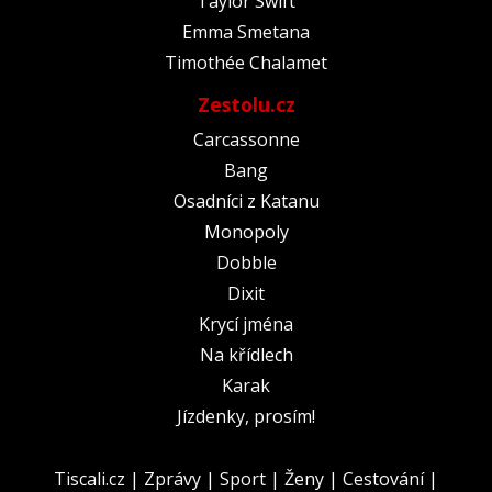
Taylor Swift
Emma Smetana
Timothée Chalamet
Zestolu.cz
Carcassonne
Bang
Osadníci z Katanu
Monopoly
Dobble
Dixit
Krycí jména
Na křídlech
Karak
Jízdenky, prosím!
Tiscali.cz
|
Zprávy
|
Sport
|
Ženy
|
Cestování
|