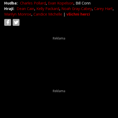
Hudba:
Charles Pollard
,
Evan Kopelson
, Bill Conn
Hrají:
Dean Cain
,
Kelly Packard
,
Noah Gray-Cabey
,
Carey Hart
,
Marilyn Monroe
,
Candice Michelle
|
všichni herci