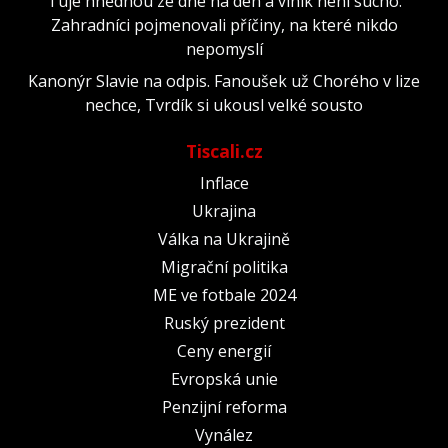
Túje hnědnou ze dne na den a viník není sucho.
Zahradníci pojmenovali příčiny, na které nikdo
nepomyslí
Kanonýr Slavie na odpis. Fanoušek už Chorého v lize
nechce, Tvrdík si ukousl velké sousto
Tiscali.cz
Inflace
Ukrajina
Válka na Ukrajině
Migrační politika
ME ve fotbale 2024
Ruský prezident
Ceny energií
Evropská unie
Penzijní reforma
Vynález