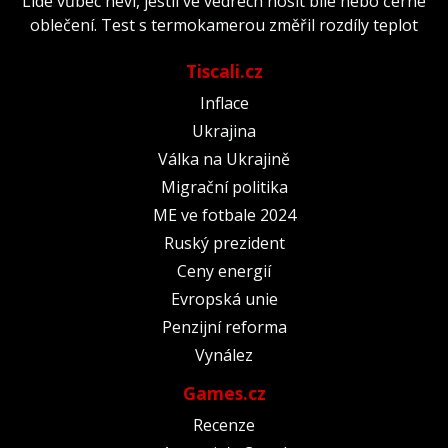
Lidé vůbec neví, jestli ve vedrech nosit bílé nebo černé
oblečení. Test s termokamerou změřil rozdíly teplot
Tiscali.cz
Inflace
Ukrajina
Válka na Ukrajině
Migrační politika
ME ve fotbale 2024
Ruský prezident
Ceny energií
Evropská unie
Penzijní reforma
Vynález
Games.cz
Recenze