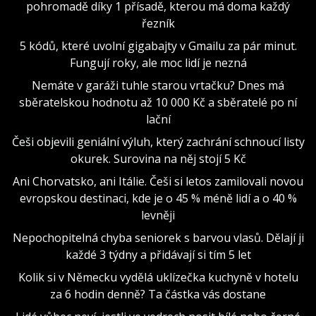
pohromadě díky 1 přísadě, kterou má doma každý
řezník
5 kódů, které uvolní gigabajty v Gmailu za pár minut.
Fungují roky, ale moc lidí je nezná
Nemáte v garáži tuhle starou vrtačku? Dnes má
sběratelskou hodnotu až 10 000 Kč a sběratelé po ní
lační
Češi objevili geniální výluh, který zachrání schnoucí listy
okurek. Surovina na něj stojí 5 Kč
Ani Chorvatsko, ani Itálie. Češi si letos zamilovali novou
evropskou destinaci, kde je o 45 % méně lidí a o 40 %
levněji
Nepochopitelná chyba seniorek s barvou vlasů. Dělají ji
každé 3 týdny a přidávají si tím 5 let
Kolik si v Německu vydělá uklízečka kuchyně v hotelu
za 6 hodin denně? Ta částka vás dostane