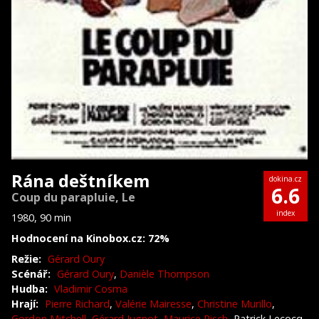
Rána deštníkem
dokina.cz
6.6
Coup du parapluie, Le
index
1980, 90 min
Hodnocení na Kinobox.cz: 72%
Režie:
Gérard Oury
Scénář:
Gérard Oury
,
Danièle Thompson
Hudba:
Vladimir Cosma
Hrají:
Pierre Richard
,
Valérie Mairesse
,
Christine Murillo
,
Gordon Mitchell
,
Gérard Jugnot
,
Maurice Risch
, Patrick Lecocq,