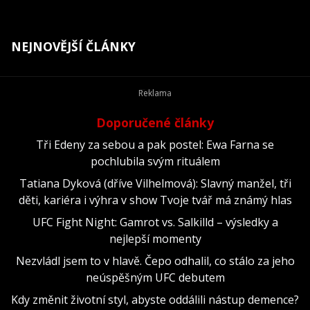
NEJNOVĚJŠÍ ČLÁNKY
Doporučené články
Tři Edeny za sebou a pak postel: Ewa Farna se
pochlubila svým rituálem
Tatiana Dyková (dříve Vilhelmová): Slavný manžel, tři
děti, kariéra i výhra v show Tvoje tvář má známý hlas
UFC Fight Night: Gamrot vs. Salkilld – výsledky a
nejlepší momenty
Nezvládl jsem to v hlavě. Čepo odhalil, co stálo za jeho
neúspěšným UFC debutem
Kdy změnit životní styl, abyste oddálili nástup demence?