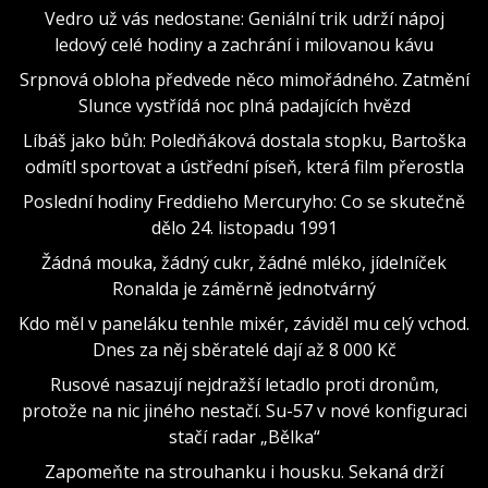
Vedro už vás nedostane: Geniální trik udrží nápoj
ledový celé hodiny a zachrání i milovanou kávu
Srpnová obloha předvede něco mimořádného. Zatmění
Slunce vystřídá noc plná padajících hvězd
Líbáš jako bůh: Poledňáková dostala stopku, Bartoška
odmítl sportovat a ústřední píseň, která film přerostla
Poslední hodiny Freddieho Mercuryho: Co se skutečně
dělo 24. listopadu 1991
Žádná mouka, žádný cukr, žádné mléko, jídelníček
Ronalda je záměrně jednotvárný
Kdo měl v paneláku tenhle mixér, záviděl mu celý vchod.
Dnes za něj sběratelé dají až 8 000 Kč
Rusové nasazují nejdražší letadlo proti dronům,
protože na nic jiného nestačí. Su-57 v nové konfiguraci
stačí radar „Bělka“
Zapomeňte na strouhanku i housku. Sekaná drží