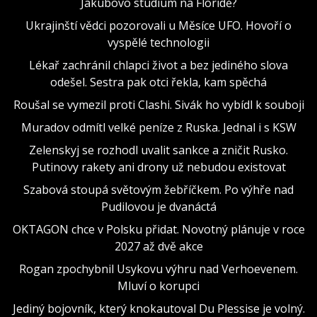
Jakubovo studium na Floridě?
Ukrajinští vědci pozorovali u Měsíce UFO. Hovoří o
vyspělé technologii
Lékař zachránil chlapci život a bez jediného slova
odešel. Sestra pak otci řekla, kam spěchá
Roušal se vymezil proti Clashi. Sivák ho vybídl k souboji
Muradov odmítl velké peníze z Ruska. Jednal i s KSW
Zelenskyj se rozhodl uvalit sankce a zničit Rusko.
Putinovy rakety ani drony už nebudou existovat
Szabová stoupá světovým žebříčkem. Po výhře nad
Pudilovou je dvanáctá
OKTAGON chce v Polsku přidat. Novotný plánuje v roce
2027 až dvě akce
Rogan zpochybnil Usykovu výhru nad Verhoevenem.
Mluví o korupci
Jediný bojovník, který knokautoval Du Plessise je volný.