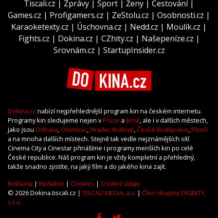
Tiscali.cz
|
Zprávy
|
Sport
|
Ženy
|
Cestování
|
Games.cz
|
Profigamers.cz
|
ZeStolu.cz
|
Osobnosti.cz
|
Karaoketexty.cz
|
Úschovna.cz
|
Nedd.cz
|
Moulík.cz
|
Fights.cz
|
Dokina.cz
|
CZhity.cz
|
Našepeníze.cz
|
Srovnám.cz
|
StartupInsider.cz
Dokina.cz
nabízí nejpřehlednější program kin na českém internetu.
Programy kin sledujeme nejen v
Praze
a
Brně
, ale i v dalších městech,
jako jsou
Ostrava
,
Olomouc
,
Hradec Králové
,
České Budějovice
,
Plzeň
a na mnoha dalších místech. Stejně tak vedle nejznámějších sítí
Cinema City a Cinestar přinášíme i programy menších kin po celé
České republice. Náš program kin je vždy kompletní a přehledný,
takže snadno zjistíte, na jaký film a do jakého kina zajít.
Reklama
|
Redakce
|
Cookies
|
Osobní údaje
© 2026 Dokina.tiscali.cz |
TISCALI MEDIA, a.s.
|
Člen skupiny DIGNITY,
s.r.o.