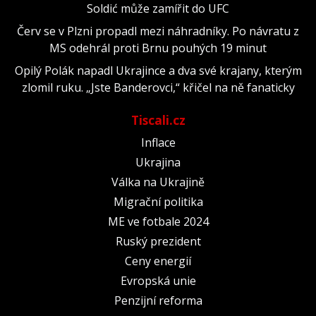
Soldić může zamířit do UFC
Červ se v Plzni propadl mezi náhradníky. Po návratu z
MS odehrál proti Brnu pouhých 19 minut
Opilý Polák napadl Ukrajince a dva své krajany, kterým
zlomil ruku. „Jste Banderovci,“ křičel na ně fanaticky
Tiscali.cz
Inflace
Ukrajina
Válka na Ukrajině
Migrační politika
ME ve fotbale 2024
Ruský prezident
Ceny energií
Evropská unie
Penzijní reforma