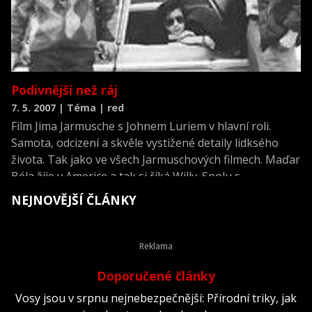
Podivnější než ráj
7. 5. 2007 | Téma | red
Film Jima Jarmusche s Johnem Luriem v hlavní roli.
Samota, odcizení a skvěle vystižené detaily lidksého
života. Tak jako ve všech Jarmuschových filmech. Maďar
Béla žije v Americe a tak si říká Willy. Spolu s
kamarádem Eddiem se živí drobnými karetními podvody
NEJNOVĚJŠÍ ČLÁNKY
a sázením
Doporučené články
Vosy jsou v srpnu nejnebezpečnější: Přírodní triky, jak