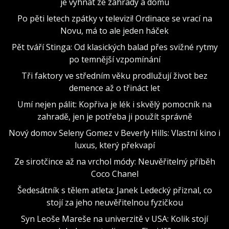
je vyhnat ze zahrady a domu
Po pěti letech zpátky v televizi! Ordinace se vrací na
Novu, má to ale jeden háček
Pět tváří Stinga: Od klasických balad přes svižné rytmy
po temnější vzpomínání
Tři faktory ve středním věku prodlužují život bez
demence až o třináct let
Umí nejen pálit: Kopřiva je lék i skvělý pomocník na
zahradě, jen je potřeba ji použít správně
Nový domov Seleny Gomez v Beverly Hills: Vlastní kino i
luxus, který překvapí
Ze sirotčince až na vrchol módy: Neuvěřitelný příběh
Coco Chanel
Šedesátník s tělem atleta: Janek Ledecký přiznal, co
stojí za jeho neuvěřitelnou fyzičkou
Syn Leoše Mareše na univerzitě v USA: Kolik stojí