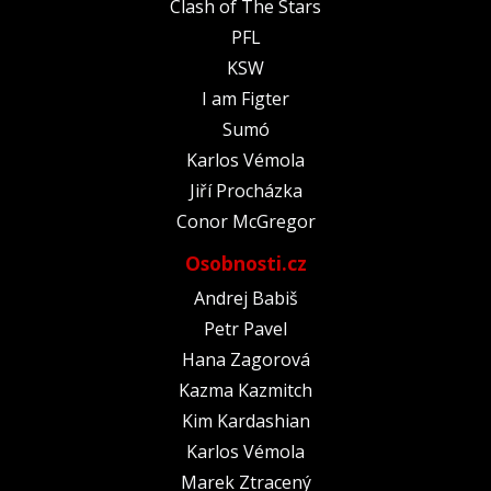
Clash of The Stars
PFL
KSW
I am Figter
Sumó
Karlos Vémola
Jiří Procházka
Conor McGregor
Osobnosti.cz
Andrej Babiš
Petr Pavel
Hana Zagorová
Kazma Kazmitch
Kim Kardashian
Karlos Vémola
Marek Ztracený