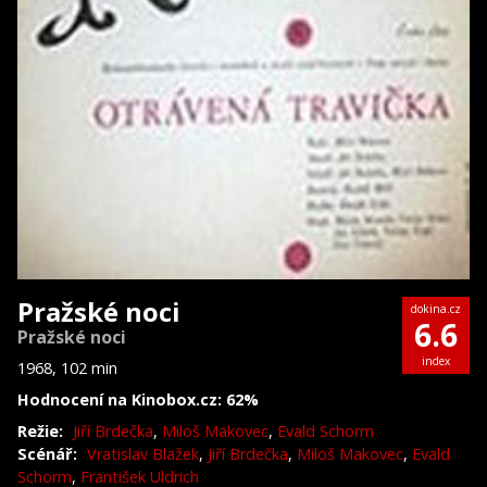
Pražské noci
dokina.cz
6.6
Pražské noci
index
1968, 102 min
Hodnocení na Kinobox.cz: 62%
Režie:
Jiří Brdečka
,
Miloš Makovec
,
Evald Schorm
Scénář:
Vratislav Blažek
,
Jiří Brdečka
,
Miloš Makovec
,
Evald
Schorm
,
František Uldrich