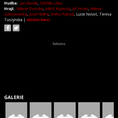
Hudba:
Jan Klusák
,
Zdeněk Liška
Hrají:
Milena Dvorská
,
Miloš Kopecký
,
Jiří Hrzán
,
Milena
Zahrynowska
,
Josef Bláha
,
Květa Fialová
, Lucie Novot, Teresa
Tuszynska
|
všichni herci
GALERIE