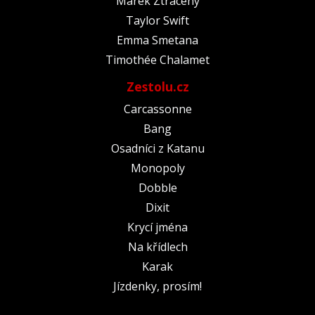
Marek Ztracený
Taylor Swift
Emma Smetana
Timothée Chalamet
Zestolu.cz
Carcassonne
Bang
Osadníci z Katanu
Monopoly
Dobble
Dixit
Krycí jména
Na křídlech
Karak
Jízdenky, prosím!