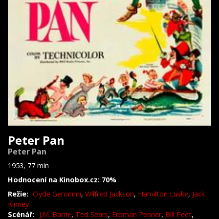
Peter Pan
Peter Pan
1953, 77 min
Hodnocení na Kinobox.cz: 70%
Režie:
Clyde Geronimi
,
Wilfred Jackson
,
Hamilton Luske
,
Jack
Kinney
Scénář:
J.M. Barrie
,
Ted Sears
,
Erdman Penner
,
Bill Peet
,