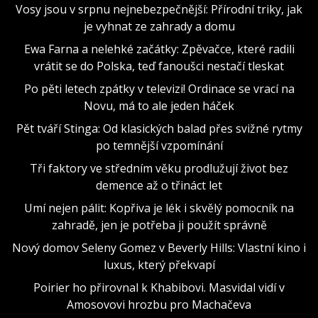
Vosy jsou v srpnu nejnebezpečnější: Přírodní triky, jak
je vyhnat ze zahrady a domu
Ewa Farna a nelehké začátky: Zpěvačce, které radili
vrátit se do Polska, teď fanoušci nestačí tleskat
Po pěti letech zpátky v televizi! Ordinace se vrací na
Novu, má to ale jeden háček
Pět tváří Stinga: Od klasických balad přes svižné rytmy
po temnější vzpomínání
Tři faktory ve středním věku prodlužují život bez
demence až o třináct let
Umí nejen pálit: Kopřiva je lék i skvělý pomocník na
zahradě, jen je potřeba ji použít správně
Nový domov Seleny Gomez v Beverly Hills: Vlastní kino i
luxus, který překvapí
Poirier ho přirovnal k Khabibovi. Masvidal vidí v
Amosovovi hrozbu pro Machačeva