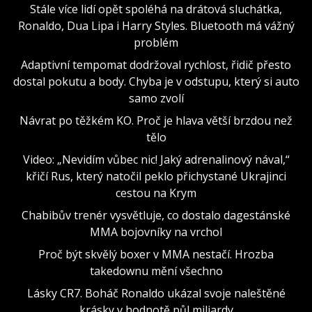
Stále více lidí opět spoléhá na drátová sluchátka,
Ronaldo, Dua Lipa i Harry Styles. Bluetooth má vážný
problém
Adaptivní tempomat dodržoval rychlost, řidič přesto
dostal pokutu a body. Chyba je v odstupu, který si auto
samo zvolí
Návrat po těžkém KO. Proč je hlava větší brzdou než
tělo
Video: „Nevidím vůbec nic! Jaký adrenalinový nával,“
křičí Rus, který natočil peklo přichystané Ukrajinci
cestou na Krym
Chabibův trenér vysvětluje, co dostalo dagestánské
MMA bojovníky na vrchol
Proč být skvělý boxer v MMA nestačí. Hrozba
takedownu mění všechno
Lásky CR7. Boháč Ronaldo ukázal svoje naleštěné
krásky v hodnotě půl miliardy