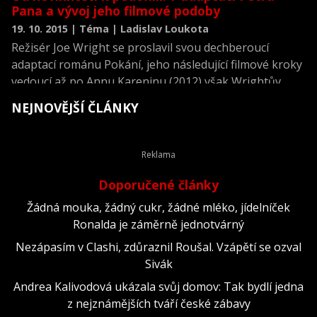
Pana a vývoj jeho filmové podoby
19. 10. 2015 | Téma | Ladislav Loukota
Režisér Joe Wright se proslavil svou dechberoucí
adaptací románu Pokání, jeho následující filmové kroky
vedoucí až po Annu Kareninu (2012) však Wrightův
průlomový snímek nikdy nepřekonaly. Nyní se vrací s
NEJNOVĚJŠÍ ČLÁNKY
filmem Pan, přinášejíc novou adaptaci příběhu o
Peterovi Panovi z pera spisovatele Jamese M. Barrieho.
I když je první filmová adaptace tohoto příběhu stará
už skoro sto let, pohled na patero doposud vzniklých
film – a toho, jak překotně se pohádková látka dodnes
Doporučené články
proměnila – naznačuje, že Wright rozhodně má z čeho
Žádná mouka, žádný cukr, žádné mléko, jídelníček
čerpat.
Ronalda je záměrně jednotvárný
Nezápasím v Clashi, zdůraznil Roušal. Vzápětí se ozval
Sivák
Andrea Kalivodová ukázala svůj domov: Tak bydlí jedna
z nejznámějších tváří české zábavy