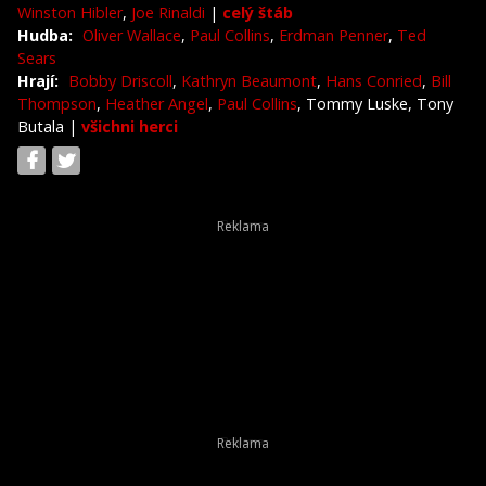
Winston Hibler
,
Joe Rinaldi
|
celý štáb
Hudba:
Oliver Wallace
,
Paul Collins
,
Erdman Penner
,
Ted
Sears
Hrají:
Bobby Driscoll
,
Kathryn Beaumont
,
Hans Conried
,
Bill
Thompson
,
Heather Angel
,
Paul Collins
, Tommy Luske, Tony
Butala
|
všichni herci