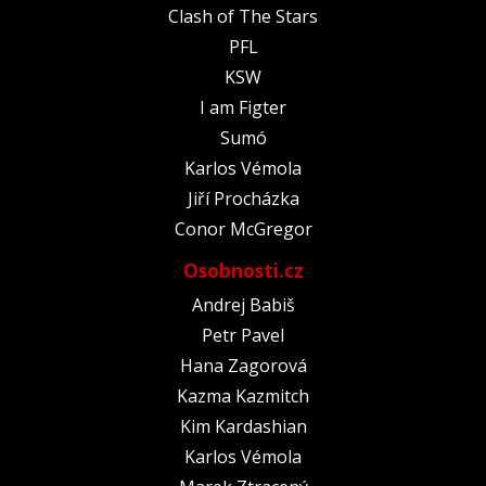
Clash of The Stars
PFL
KSW
I am Figter
Sumó
Karlos Vémola
Jiří Procházka
Conor McGregor
Osobnosti.cz
Andrej Babiš
Petr Pavel
Hana Zagorová
Kazma Kazmitch
Kim Kardashian
Karlos Vémola