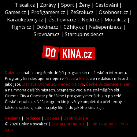
Tiscali.cz
|
Zprávy
|
Sport
|
Ženy
|
Cestování
|
Games.cz
|
Profigamers.cz
|
ZeStolu.cz
|
Osobnosti.cz
|
Karaoketexty.cz
|
Úschovna.cz
|
Nedd.cz
|
Moulík.cz
|
Fights.cz
|
Dokina.cz
|
CZhity.cz
|
Našepeníze.cz
|
Srovnám.cz
|
StartupInsider.cz
Dokina.cz
nabízí nejpřehlednější program kin na českém internetu.
Programy kin sledujeme nejen v
Praze
a
Brně
, ale i v dalších městech,
jako jsou
Ostrava
,
Olomouc
,
Hradec Králové
,
České Budějovice
,
Plzeň
a na mnoha dalších místech. Stejně tak vedle nejznámějších sítí
Cinema City a Cinestar přinášíme i programy menších kin po celé
České republice. Náš program kin je vždy kompletní a přehledný,
takže snadno zjistíte, na jaký film a do jakého kina zajít.
Reklama
|
Redakce
|
Cookies
|
Osobní údaje
© 2026 Dokina.tiscali.cz |
TISCALI MEDIA, a.s.
|
Člen skupiny DIGNITY,
s.r.o.