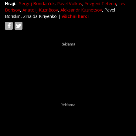
Hrají:
Sergej Bondarčuk
,
Pavel Volkov
,
Yevgeni Teterin
,
Lev
Borisov
,
Anatolij Kuzněcov
,
Aleksandr Kuznetsov
, Pavel
Boriskin, Zinaida Kiriyenko
|
všichni herci