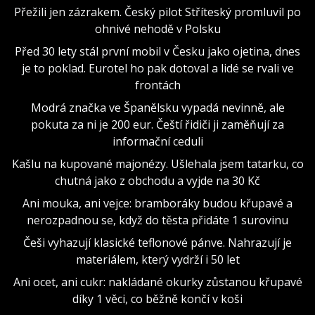
Přežili jen zázrakem. Český pilot Stříteský promluvil po
ohnivé nehodě v Polsku
Před 30 lety stál první mobil v Česku jako ojetina, dnes
je to poklad. Eurotel ho pak dotoval a lidé se rvali ve
frontách
Modrá značka ve Španělsku vypadá nevinně, ale
pokuta za ni je 200 eur. Čeští řidiči ji zaměňují za
informační ceduli
Kašlu na kupované majonézy. Ušlehala jsem tatarku, co
chutná jako z obchodu a vyjde na 30 Kč
Ani mouka, ani vejce: bramboráky budou křupavé a
nerozpadnou se, když do těsta přidáte 1 surovinu
Češi vyhazují klasické teflonové pánve. Nahrazují je
materiálem, který vydrží i 50 let
Ani ocet, ani cukr: nakládané okurky zůstanou křupavé
díky 1 věci, co běžně končí v koši