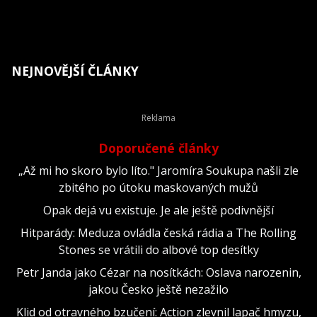
NEJNOVĚJŠÍ ČLÁNKY
Doporučené články
„Až mi ho skoro bylo líto." Jaromíra Soukupa našli zle
zbitého po útoku maskovaných mužů
Opak dejá vu existuje. Je ale ještě podivnější
Hitparády: Meduza ovládla česká rádia a The Rolling
Stones se vrátili do albové top desítky
Petr Janda jako Cézar na nosítkách: Oslava narozenin,
jakou Česko ještě nezažilo
Klid od otravného bzučení: Action zlevnil lapač hmyzu,