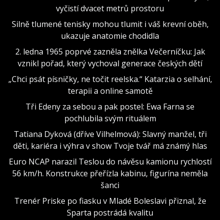
vyčistí dvacet metrů prostoru
Silně tlumené tenisky mohou tlumit i váš krevní oběh,
ukazuje anatomie chodidla
2. ledna 1965 poprvé zazněla znělka Večerníčku: Jak
vznikl pořad, který vychoval generace českých dětí
„Chci psát písničky, ne točit reelska.“ Katarzia o selhání,
terapii a online samotě
Tři Edeny za sebou a pak postel: Ewa Farna se
pochlubila svým rituálem
Tatiana Dyková (dříve Vilhelmová): Slavný manžel, tři
děti, kariéra i výhra v show Tvoje tvář má známý hlas
Euro NCAP narazil Teslou do návěsu kamionu rychlostí
56 km/h. Konstrukce přeřízla kabinu, figurína neměla
šanci
Trenér Priske po fiasku v Mladé Boleslavi přiznal, že
Sparta postrádá kvalitu