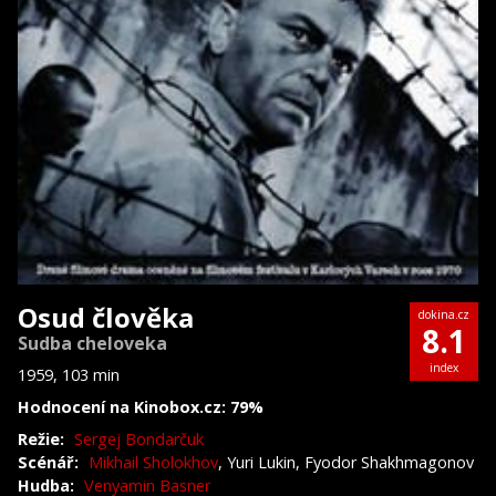
Osud člověka
dokina.cz
8.1
Sudba cheloveka
index
1959, 103 min
Hodnocení na Kinobox.cz: 79%
Režie:
Sergej Bondarčuk
Scénář:
Mikhail Sholokhov
, Yuri Lukin, Fyodor Shakhmagonov
Hudba:
Venyamin Basner