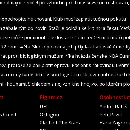
nerálmajor zemřel při výbuchu před moskevskou restaurací, 
 nepochopitelné chování. Klub musí zaplatit tučnou pokutu
abaleným do novin. Stačí je položit ke krtinci a čekat. Vět
ml se může pominout, ale dostane šanci ji v Černém moři po
72 zemí světa. Skoro polovina jich přijela z Latinské Amerik
y hrát proti biologickým mužům, říká hvězda ženské NBA Cu
ky, protože se báli platit opravu. Pacient s rakovinou uvnitř
y a drony tvrdě drtí ruskou logistiku i klíčovou infrastruktu
ní i houbami. S chlebem z něj vznikne hnojivo, po kterém plo
cz
Fights.cz
Osobnosti.c
UFC
Andrej Babiš
's Creed
Oktagon
Petr Pavel
Clash of The Stars
Hana Zagoro