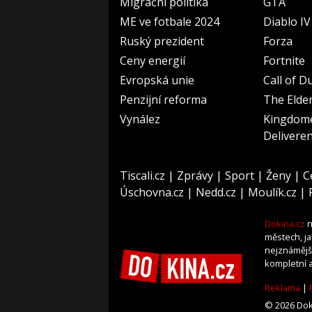
Migrační politika
GTA
ME ve fotbale 2024
Diablo IV
Ruský prezident
Forza
Ceny energií
Fortnite
Evropská unie
Call of D
Penzijní reforma
The Elder
Vynález
Kingdom
Delivere
Tiscali.cz
|
Zprávy
|
Sport
|
Ženy
|
C
Úschovna.cz
|
Nedd.cz
|
Moulík.cz
|
Dokina.cz
n
městech, j
nejznámější
kompletní a
Reklama
|
© 2026 Doki