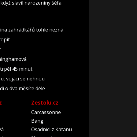
když slavil narozeniny šéfa
šina zahrádkářů tohle nezná
topit
y
nninghamová
 trpěl 45 minut
ru, vojáci se nehnou
dí o dva měsíce déle
z
Zestolu.cz
Carcassonne
Bang
vá
Osadníci z Katanu