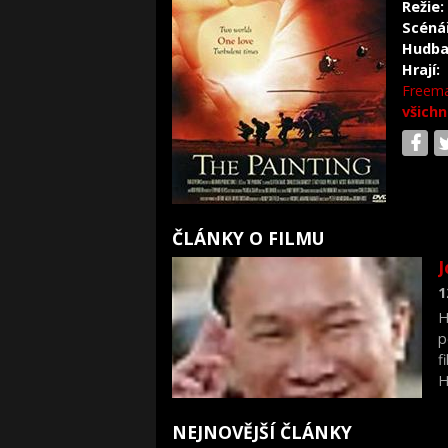
Režie:
Scéná
Hudba
Hrají:
Freem
všichn
ČLÁNKY O FILMU
1
H
p
f
H
NEJNOVĚJŠÍ ČLÁNKY