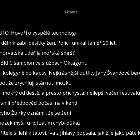
 UFO. Hovoří o vyspělé technologii
lník zabil desítky žen. Policii unikal téměř 20 let
 Chorvatska udeřila mořská smršť
al BKFC šampion ve službách Oktagonu
 kolegyně do kapsy. Nejkrásnější outfity Jany Švandové be
otíže zrychlují stárnutí mozku
, mokrý od deště, a přesto přichystal nejlepší večer festivalu
snili předpověď počasí na víkend
ho Žbirky oznámil, že se žení
ozek myší, u lidí zatím chybí důkaz
tele si lehl k tátovi. Iva z Jihlavy popsala, jak žije jako páté