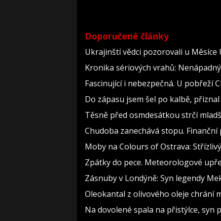
Doporučené články
Ukrajinští vědci pozorovali u Měsíce
Kronika sériových vrahů: Nenápadný dě
Fascinující i nebezpečná. U pobřeží
Do zápasu jsem šel po kalbě, přizn
Těsně před osmdesátkou strčí mladší
Chudoba zanechává stopu. Finanční p
Moby na Colours of Ostrava: Střízlivý
Zpátky do pece. Meteorologové upře
Zásnuby v Londýně: Syn legendy Meky
Oleokantal z olivového oleje chrání m
Na dovolené spala na přistýlce, syn pří