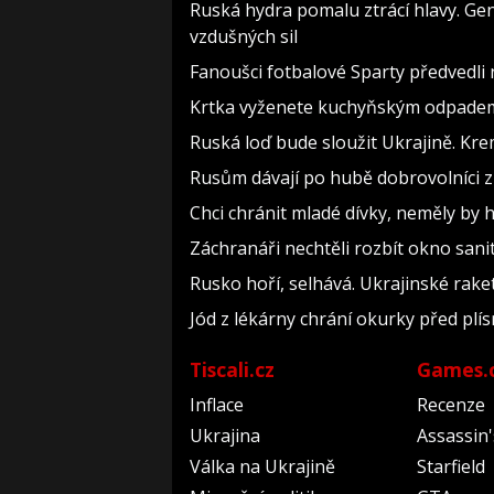
Ruská hydra pomalu ztrácí hlavy. Ge
vzdušných sil
Fanoušci fotbalové Sparty předvedli
Krtka vyženete kuchyňským odpadem z
Ruská loď bude sloužit Ukrajině. Kre
Rusům dávají po hubě dobrovolníci z 
Chci chránit mladé dívky, neměly b
Záchranáři nechtěli rozbít okno sanit
Rusko hoří, selhává. Ukrajinské raket
Jód z lékárny chrání okurky před plís
Tiscali.cz
Games.
Inflace
Recenze
Ukrajina
Assassin
Válka na Ukrajině
Starfield