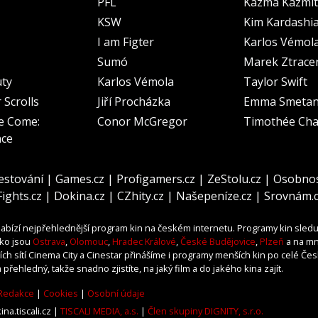
PFL
Kazma Kazmit
KSW
Kim Kardashi
I am Figter
Karlos Vémol
Sumó
Marek Ztrace
uty
Karlos Vémola
Taylor Swift
 Scrolls
Jiří Procházka
Emma Smeta
e Come:
Conor McGregor
Timothée Cha
nce
estování
|
Games.cz
|
Profigamers.cz
|
ZeStolu.cz
|
Osobnos
Fights.cz
|
Dokina.cz
|
CZhity.cz
|
Našepeníze.cz
|
Srovnám.
abízí nejpřehlednější program kin na českém internetu. Programy kin sled
ako jsou
Ostrava
,
Olomouc
,
Hradec Králové
,
České Budějovice
,
Plzeň
a na mn
ch sítí Cinema City a Cinestar přinášíme i programy menších kin po celé Čes
 přehledný, takže snadno zjistíte, na jaký film a do jakého kina zajít.
Redakce
|
Cookies
|
Osobní údaje
na.tiscali.cz |
TISCALI MEDIA, a.s.
|
Člen skupiny DIGNITY, s.r.o.