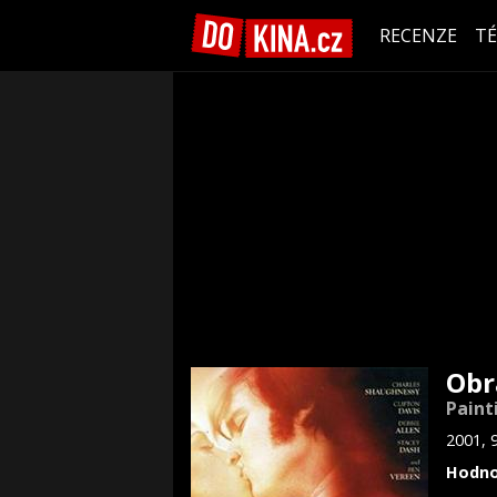
RECENZE
T
Obr
Paint
2001, 
Hodno