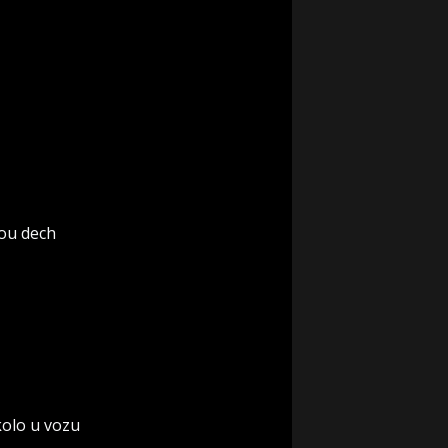
rou dech
 kolo u vozu