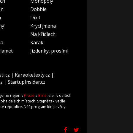
ch
Monopoly
an
Dobble
a
Dixit
ný
Krycí jména
Na křídlech
na
Karak
lamet
Jízdenky, prosím!
ti.cz
|
Karaoketexty.cz
|
cz
|
StartupInsider.cz
ujeme nejen v
Praze
a
Brně
, ale i v dalších
oha dalších místech. Stejně tak vedle
ké republice. Náš program kin je vždy