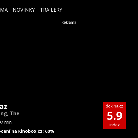
ÉMA
NOVINKY
TRAILERY
az
dokina.cz
5.9
ing, The
97 min
index
cení na Kinobox.cz: 60%