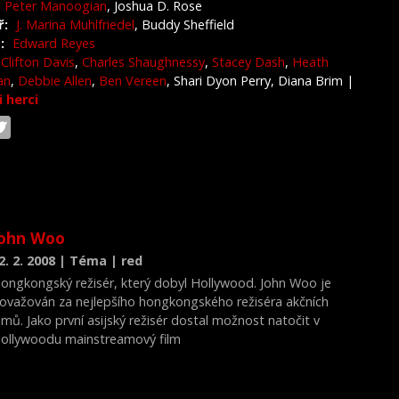
Peter Manoogian
, Joshua D. Rose
ř:
J. Marina Muhlfriedel
, Buddy Sheffield
:
Edward Reyes
Clifton Davis
,
Charles Shaughnessy
,
Stacey Dash
,
Heath
an
,
Debbie Allen
,
Ben Vereen
, Shari Dyon Perry, Diana Brim
|
i herci
John Woo
2. 2. 2008 | Téma | red
ongkongský režisér, který dobyl Hollywood. John Woo je
ovažován za nejlepšího hongkongského režiséra akčních
ilmů. Jako první asijský režisér dostal možnost natočit v
ollywoodu mainstreamový film