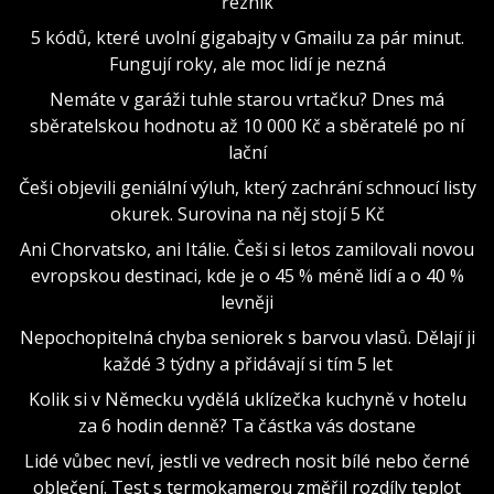
řezník
5 kódů, které uvolní gigabajty v Gmailu za pár minut.
Fungují roky, ale moc lidí je nezná
Nemáte v garáži tuhle starou vrtačku? Dnes má
sběratelskou hodnotu až 10 000 Kč a sběratelé po ní
lační
Češi objevili geniální výluh, který zachrání schnoucí listy
okurek. Surovina na něj stojí 5 Kč
Ani Chorvatsko, ani Itálie. Češi si letos zamilovali novou
evropskou destinaci, kde je o 45 % méně lidí a o 40 %
levněji
Nepochopitelná chyba seniorek s barvou vlasů. Dělají ji
každé 3 týdny a přidávají si tím 5 let
Kolik si v Německu vydělá uklízečka kuchyně v hotelu
za 6 hodin denně? Ta částka vás dostane
Lidé vůbec neví, jestli ve vedrech nosit bílé nebo černé
oblečení. Test s termokamerou změřil rozdíly teplot