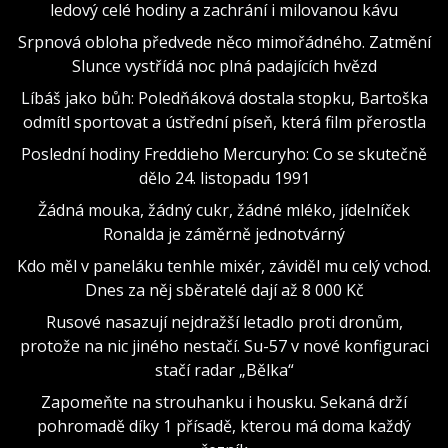
ledový celé hodiny a zachrání i milovanou kávu
Srpnová obloha předvede něco mimořádného. Zatmění
Slunce vystřídá noc plná padajících hvězd
Líbáš jako bůh: Poledňáková dostala stopku, Bartoška
odmítl sportovat a ústřední píseň, která film přerostla
Poslední hodiny Freddieho Mercuryho: Co se skutečně
dělo 24. listopadu 1991
Žádná mouka, žádný cukr, žádné mléko, jídelníček
Ronalda je záměrně jednotvárný
Kdo měl v paneláku tenhle mixér, záviděl mu celý vchod.
Dnes za něj sběratelé dají až 8 000 Kč
Rusové nasazují nejdražší letadlo proti dronům,
protože na nic jiného nestačí. Su-57 v nové konfiguraci
stačí radar „Bělka“
Zapomeňte na strouhanku i housku. Sekaná drží
pohromadě díky 1 přísadě, kterou má doma každý