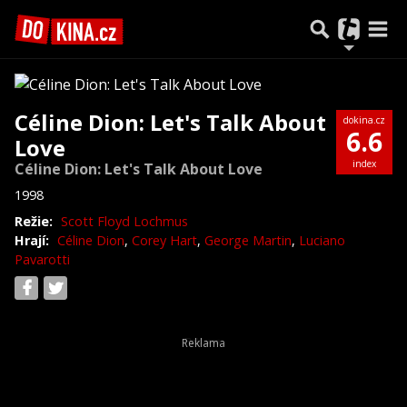
Céline Dion: Let's Talk About
dokina.cz
6.6
Love
index
Céline Dion: Let's Talk About Love
1998
Režie:
Scott Floyd Lochmus
Hrají:
Céline Dion
,
Corey Hart
,
George Martin
,
Luciano
Pavarotti