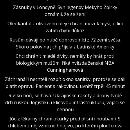
Zásnuby v Londýně: Syn legendy Mekyho Žbirky
oznámil, že se žení
Oleokantal z olivového oleje chrání mozek myší, u lidí
zatím chybí důkaz
Rusům dávají po hubě dobrovolníci z 72 zemí světa.
Skoro polovina jich přijela z Latinské Ameriky
Chci chránit mladé dívky, neměly by hrát proti
biologickým mužům, říká hvězda ženské NBA
Cunninghamová
Záchranáři nechtěli rozbít okno sanitky, protože se báli
platit opravu. Pacient s rakovinou uvnitř trpěl 45 minut
Rusko hoří, selhává. Ukrajinské rakety a drony tvrdě
drtí ruskou logistiku i klíčovou infrastrukturu, vojáci se
nehnou
Jód z lékárny chrání okurky před plísní i houbami. S
chlebem z něj vznikne hnojivo, po kterém plodí o dva