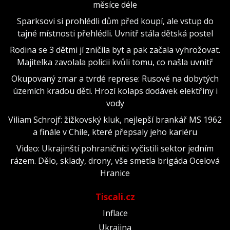
měsíce déle
Sparksovi si prohlédli dům před koupí, ale vstup do
tajné místnosti přehlédli. Uvnitř stála dětská postel
Rodina se 3 dětmi jí zničila byt a pak začala vyhrožovat.
Majitelka zavolala policii kvůli tomu, co našla uvnitř
Okupovaný zmar a tvrdé represe: Rusové na dobytých
územích kradou děti. Hrozí kolaps dodávek elektřiny i
vody
Viliam Schrojf: žižkovský kluk, nejlepší brankář MS 1962
a finále v Chile, které přepsaly jeho kariéru
Video: Ukrajinští pohraničníci vyčistili sektor jedním
rázem. Dělo, sklady, drony, vše smetla brigáda Ocelová
Hranice
Tiscali.cz
Inflace
Ukrajina