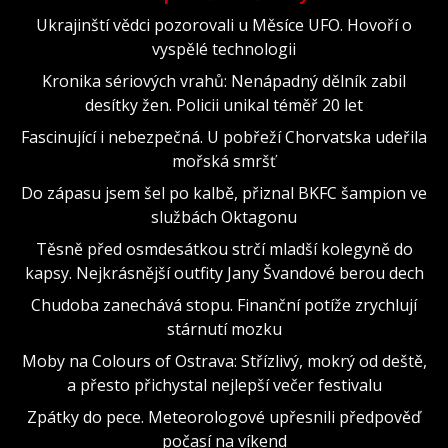
Ukrajinští vědci pozorovali u Měsíce UFO. Hovoří o
vyspělé technologii
Kronika sériových vrahů: Nenápadný dělník zabil
desítky žen. Policii unikal téměř 20 let
Fascinující i nebezpečná. U pobřeží Chorvatska udeřila
mořská smršť
Do zápasu jsem šel po kalbě, přiznal BKFC šampion ve
službách Oktagonu
Těsně před osmdesátkou strčí mladší kolegyně do
kapsy. Nejkrásnější outfity Jany Švandové berou dech
Chudoba zanechává stopu. Finanční potíže zrychlují
stárnutí mozku
Moby na Colours of Ostrava: Střízlivý, mokrý od deště,
a přesto přichystal nejlepší večer festivalu
Zpátky do pece. Meteorologové upřesnili předpověď
počasí na víkend