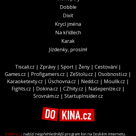
Dobble
Dixit
Krycí jména
Na křídlech
Karak
Jízdenky, prosím!
Tiscali.cz
|
Zprávy
|
Sport
|
Ženy
|
Cestování
|
Games.cz
|
Profigamers.cz
|
ZeStolu.cz
|
Osobnosti.cz
|
Karaoketexty.cz
|
Úschovna.cz
|
Nedd.cz
|
Moulík.cz
|
Fights.cz
|
Dokina.cz
|
CZhity.cz
|
Našepeníze.cz
|
Srovnám.cz
|
StartupInsider.cz
Dokina.cz
nabízí nejpřehlednější program kin na českém internetu.