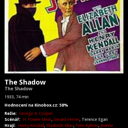
The Shadow
The Shadow
1933, 74 min
Hodnocení na Kinobox.cz: 58%
Režie:
George A. Cooper
Scénář:
H. Fowler Mear
,
Gerald Verner
, Terence Egan
Hrají:
Henry Kendall
,
Elizabeth Allan
,
Felix Aylmer
,
Jeanne