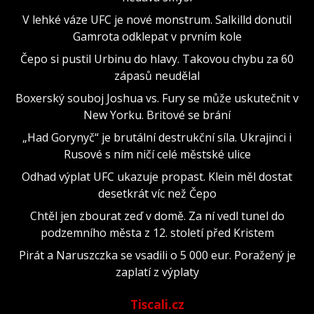
V lehké váze UFC je nové monstrum. Salkilld donutil
Gamrota odklepat v prvním kole
Čepo si pustil Urbinu do hlavy. Takovou chybu za 60
zápasů neudělal
Boxerský souboj Joshua vs. Fury se může uskutečnit v
New Yorku. Britové se brání
„Had Gorynyč“ je brutální destrukční síla. Ukrajinci i
Rusové s ním ničí celé městské ulice
Odhad výplat UFC ukazuje propast. Klein měl dostat
desetkrát víc než Čepo
Chtěl jen zbourat zeď v domě. Za ní vedl tunel do
podzemního města z 12. století před Kristem
Pirát a Naruszczka se vsadili o 5 000 eur. Poražený je
zaplatí z výplaty
Tiscali.cz