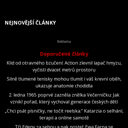
NEJNOVĚJŠÍ ČLÁNKY
Doporučené články
Klid od otravného bzučení: Action zlevnil lapač hmyzu,
vyčistí dvacet metrů prostoru
Silně tlumené tenisky mohou tlumit i váš krevní oběh,
ukazuje anatomie chodidla
2. ledna 1965 poprvé zazněla znělka Večerníčku: Jak
vznikl pořad, který vychoval generace českých dětí
„Chci psát písničky, ne točit reelska.“ Katarzia o selhání,
terapii a online samotě
Tři Edeny za sebou a pak postel: Ewa Farna se