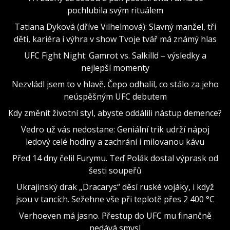
pochlubila svým rituálem
Tatiana Dyková (dříve Vilhelmová): Slavný manžel, tři
děti, kariéra i výhra v show Tvoje tvář má známý hlas
UFC Fight Night: Gamrot vs. Salkilld – výsledky a
nejlepší momenty
Nezvládl jsem to v hlavě. Čepo odhalil, co stálo za jeho
neúspěšným UFC debutem
Kdy změnit životní styl, abyste oddálili nástup demence?
Vedro už vás nedostane: Geniální trik udrží nápoj
ledový celé hodiny a zachrání i milovanou kávu
Před 14 dny čelil Furymu. Teď Polák dostal výprask od
šesti soupeřů
Ukrajinský drak „Dracarys“ děsí ruské vojáky, i když
jsou v tancích. Sežehne vše při teplotě přes 2 400 °C
Verhoeven má jasno. Přestup do UFC mu finančně
nedává smysl