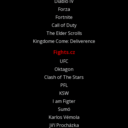
Diablo IV
Forza
Fortnite
Call of Duty
The Elder Scrolls
Kingdome Come: Deliverence
Fights.cz
UFC
Oktagon
Clash of The Stars
PFL
KSW
I am Figter
Sumó
Karlos Vémola
Jiří Procházka