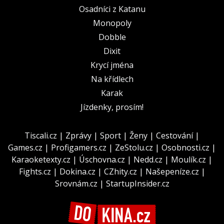
Osadníci z Katanu
Monopoly
Dobble
Dixit
Krycí jména
Na křídlech
Karak
Jízdenky, prosím!
Tiscali.cz
|
Zprávy
|
Sport
|
Ženy
|
Cestování
|
Games.cz
|
Profigamers.cz
|
ZeStolu.cz
|
Osobnosti.cz
|
Karaoketexty.cz
|
Úschovna.cz
|
Nedd.cz
|
Moulík.cz
|
Fights.cz
|
Dokina.cz
|
CZhity.cz
|
Našepeníze.cz
|
Srovnám.cz
|
StartupInsider.cz