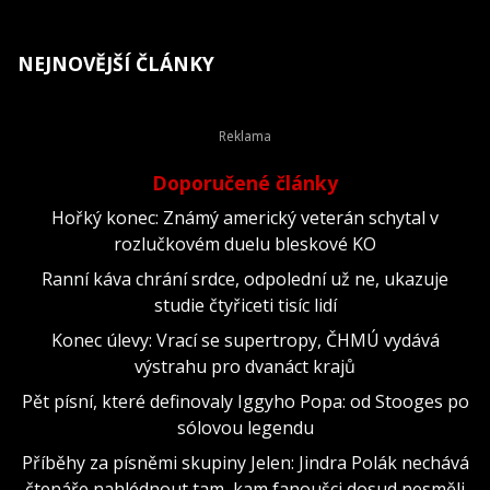
NEJNOVĚJŠÍ ČLÁNKY
Doporučené články
Hořký konec: Známý americký veterán schytal v
rozlučkovém duelu bleskové KO
Ranní káva chrání srdce, odpolední už ne, ukazuje
studie čtyřiceti tisíc lidí
Konec úlevy: Vrací se supertropy, ČHMÚ vydává
výstrahu pro dvanáct krajů
Pět písní, které definovaly Iggyho Popa: od Stooges po
sólovou legendu
Příběhy za písněmi skupiny Jelen: Jindra Polák nechává
čtenáře nahlédnout tam, kam fanoušci dosud nesměli