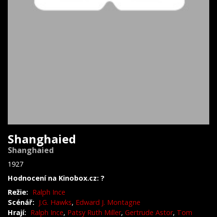
Shanghaied
Shanghaied
1927
Hodnocení na Kinobox.cz: ?
Režie:
Ralph Ince
Scénář:
J.G. Hawks
,
Edward J. Montagne
Hrají:
Ralph Ince
,
Patsy Ruth Miller
,
Gertrude Astor
,
Tom