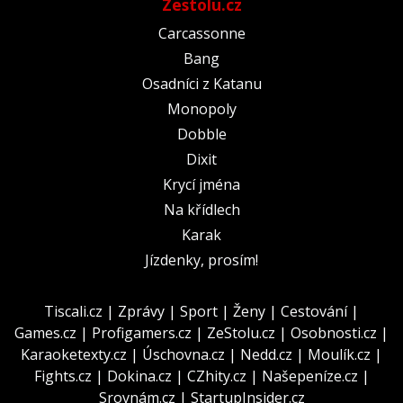
Zestolu.cz
Carcassonne
Bang
Osadníci z Katanu
Monopoly
Dobble
Dixit
Krycí jména
Na křídlech
Karak
Jízdenky, prosím!
Tiscali.cz
|
Zprávy
|
Sport
|
Ženy
|
Cestování
|
Games.cz
|
Profigamers.cz
|
ZeStolu.cz
|
Osobnosti.cz
|
Karaoketexty.cz
|
Úschovna.cz
|
Nedd.cz
|
Moulík.cz
|
Fights.cz
|
Dokina.cz
|
CZhity.cz
|
Našepeníze.cz
|
Srovnám.cz
|
StartupInsider.cz