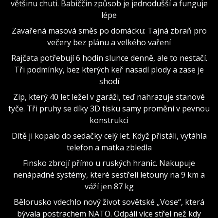
většinu chuti. Babiččin způsob je jednodušší a funguje
lépe
Zavařená masová směs po domácku: Tajná zbraň pro
večery bez plánu a velkého vaření
Rajčata potřebují 6 hodin slunce denně, ale to nestačí.
Tři podmínky, bez kterých keř nasadí plody a zase je
shodí
Zip, který 40 let ležel v garáži, teď nahrazuje stanové
tyče. Tři pruhy se díky 3D tisku samy promění v pevnou
konstrukci
Dítě ji kopalo do sedačky celý let. Když přistáli, vytáhla
telefon a matka zbledla
Finsko zbrojí přímo u ruských hranic. Nakupuje
nenápadné systémy, které sestřelí letouny na 9 km a
váží jen 87 kg
Bělorusko vdechlo nový život sovětské „Vose“, která
bývala postrachem NATO. Odpálí více střel než kdy