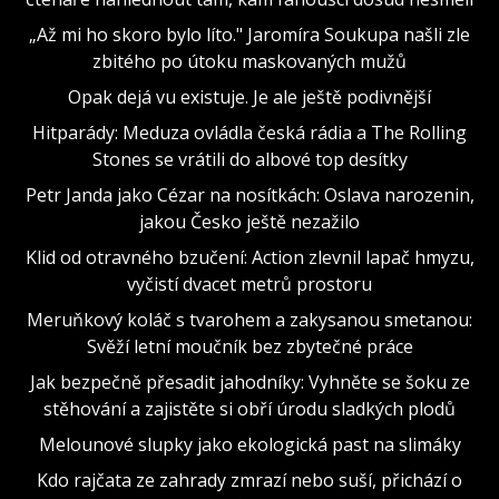
„Až mi ho skoro bylo líto." Jaromíra Soukupa našli zle
zbitého po útoku maskovaných mužů
Opak dejá vu existuje. Je ale ještě podivnější
Hitparády: Meduza ovládla česká rádia a The Rolling
Stones se vrátili do albové top desítky
Petr Janda jako Cézar na nosítkách: Oslava narozenin,
jakou Česko ještě nezažilo
Klid od otravného bzučení: Action zlevnil lapač hmyzu,
vyčistí dvacet metrů prostoru
Meruňkový koláč s tvarohem a zakysanou smetanou:
Svěží letní moučník bez zbytečné práce
Jak bezpečně přesadit jahodníky: Vyhněte se šoku ze
stěhování a zajistěte si obří úrodu sladkých plodů
Melounové slupky jako ekologická past na slimáky
Kdo rajčata ze zahrady zmrazí nebo suší, přichází o