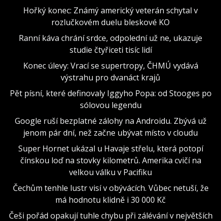
Hořký konec: Známý americký veterán schytal v
rozlučkovém duelu bleskové KO
Ranní káva chrání srdce, odpolední už ne, ukazuje
studie čtyřiceti tisíc lidí
Konec úlevy: Vrací se supertropy, ČHMÚ vydává
výstrahu pro dvanáct krajů
Pět písní, které definovaly Iggyho Popa: od Stooges po
sólovou legendu
Google ruší bezplatné zálohy na Androidu. Zbývá už
jenom pár dní, než začne ubývat místo v cloudu
Super Hornet ukázal u Havaje střelu, která potopí
čínskou loď na stovky kilometrů. Amerika cvičí na
velkou válku v Pacifiku
Čechům tenhle lustr visí v obývácích. Vůbec netuší, že
má hodnotu klidně i 30 000 Kč
Češi pořád opakují tuhle chybu při zálévání v největších