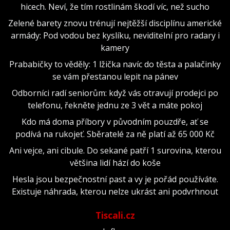
hicech. Neví, že tím rostlinám škodí víc, než sucho
Zelené barety znovu trénují nejtěžší disciplínu americké
armády: Pod vodou bez kyslíku, neviditelní pro radary i
kamery
Prababičky to věděly: 1 lžička navíc do těsta a palačinky
se vám přestanou lepit na pánev
Odborníci radí seniorům: když vás otravují prodejci po
telefonu, řekněte jednu ze 3 vět a máte pokoj
Kdo má doma příbory v původním pouzdře, ať se
podívá na rukojeť. Sběratelé za ně platí až 65 000 Kč
Ani vejce, ani cibule. Do sekané patří 1 surovina, kterou
většina lidí hází do koše
Hesla jsou bezpečnostní past a vy je pořád používáte.
Existuje náhrada, kterou nelze ukrást ani podvrhnout
Tiscali.cz