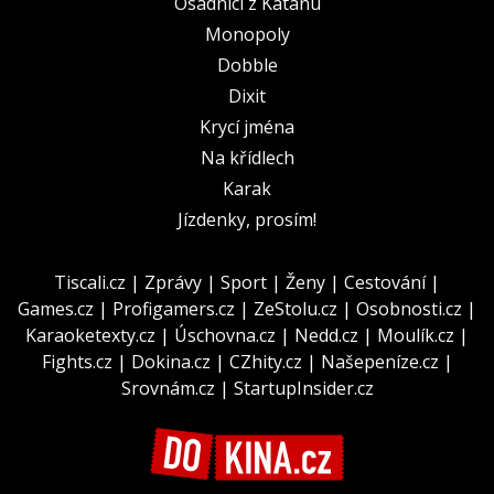
Osadníci z Katanu
Monopoly
Dobble
Dixit
Krycí jména
Na křídlech
Karak
Jízdenky, prosím!
Tiscali.cz
|
Zprávy
|
Sport
|
Ženy
|
Cestování
|
Games.cz
|
Profigamers.cz
|
ZeStolu.cz
|
Osobnosti.cz
|
Karaoketexty.cz
|
Úschovna.cz
|
Nedd.cz
|
Moulík.cz
|
Fights.cz
|
Dokina.cz
|
CZhity.cz
|
Našepeníze.cz
|
Srovnám.cz
|
StartupInsider.cz