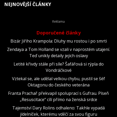
NEJNOVĚJŠÍ ČLÁNKY
Doporučené články
Bizár Jiřího Krampola: Dluhy mu rostou i po smrti
Zendaya a Tom Holland se vzali v naprostém utajení.
Teď unikly detaily jejich oslavy
Letité křivdy stále při síle? Šafářová si rýpla do
Vondráčkové
Vztekal se, ale udělal velkou chybu, pustil se šéf
Oktagonu do českého veterána
Franta Prachař překvapil spoluprací s Gufrau. Píseň
„Resuscitace“ cílí přímo na ženská srdce
Tajemství Dary Rolins odhaleno: Takhle vypadá
jídelníček, kterému vděčí za svou figuru