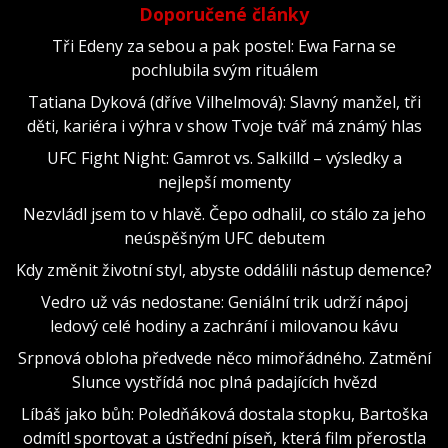
Doporučené články
Tři Edeny za sebou a pak postel: Ewa Farna se
pochlubila svým rituálem
Tatiana Dyková (dříve Vilhelmová): Slavný manžel, tři
děti, kariéra i výhra v show Tvoje tvář má známý hlas
UFC Fight Night: Gamrot vs. Salkilld – výsledky a
nejlepší momenty
Nezvládl jsem to v hlavě. Čepo odhalil, co stálo za jeho
neúspěšným UFC debutem
Kdy změnit životní styl, abyste oddálili nástup demence?
Vedro už vás nedostane: Geniální trik udrží nápoj
ledový celé hodiny a zachrání i milovanou kávu
Srpnová obloha předvede něco mimořádného. Zatmění
Slunce vystřídá noc plná padajících hvězd
Líbáš jako bůh: Poledňáková dostala stopku, Bartoška
odmítl sportovat a ústřední píseň, která film přerostla