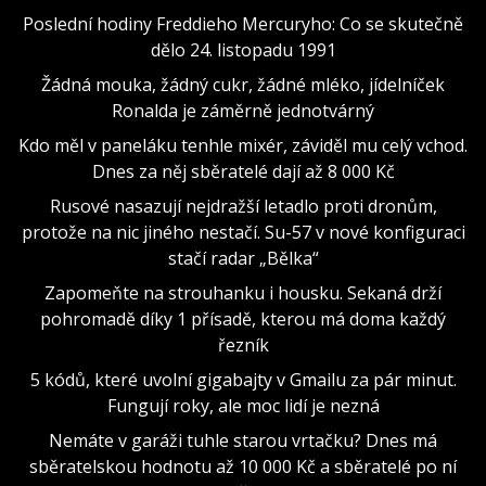
Poslední hodiny Freddieho Mercuryho: Co se skutečně
dělo 24. listopadu 1991
Žádná mouka, žádný cukr, žádné mléko, jídelníček
Ronalda je záměrně jednotvárný
Kdo měl v paneláku tenhle mixér, záviděl mu celý vchod.
Dnes za něj sběratelé dají až 8 000 Kč
Rusové nasazují nejdražší letadlo proti dronům,
protože na nic jiného nestačí. Su-57 v nové konfiguraci
stačí radar „Bělka“
Zapomeňte na strouhanku i housku. Sekaná drží
pohromadě díky 1 přísadě, kterou má doma každý
řezník
5 kódů, které uvolní gigabajty v Gmailu za pár minut.
Fungují roky, ale moc lidí je nezná
Nemáte v garáži tuhle starou vrtačku? Dnes má
sběratelskou hodnotu až 10 000 Kč a sběratelé po ní