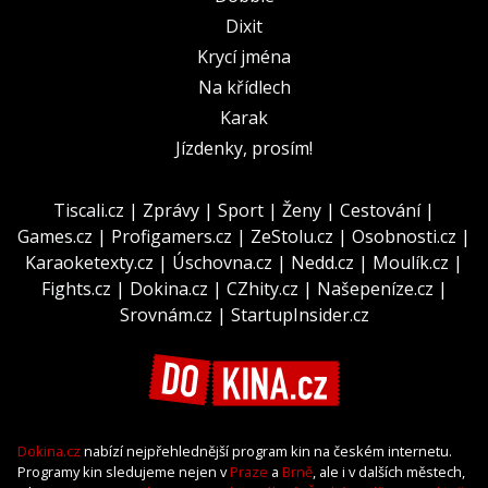
Dixit
Krycí jména
Na křídlech
Karak
Jízdenky, prosím!
Tiscali.cz
|
Zprávy
|
Sport
|
Ženy
|
Cestování
|
Games.cz
|
Profigamers.cz
|
ZeStolu.cz
|
Osobnosti.cz
|
Karaoketexty.cz
|
Úschovna.cz
|
Nedd.cz
|
Moulík.cz
|
Fights.cz
|
Dokina.cz
|
CZhity.cz
|
Našepeníze.cz
|
Srovnám.cz
|
StartupInsider.cz
Dokina.cz
nabízí nejpřehlednější program kin na českém internetu.
Programy kin sledujeme nejen v
Praze
a
Brně
, ale i v dalších městech,