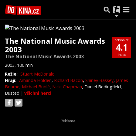
The National Music Awards
dokina.cz
4.1
2003
index
The National Music Awards 2003
2003, 100 min
Režie:
Stuart McDonald
Hrají:
Amanda Holden
,
Richard Bacon
,
Shirley Bassey
,
James
Bourne
,
Michael Bublé
,
Nicki Chapman
, Daniel Bedingfield,
Busted
|
všichni herci