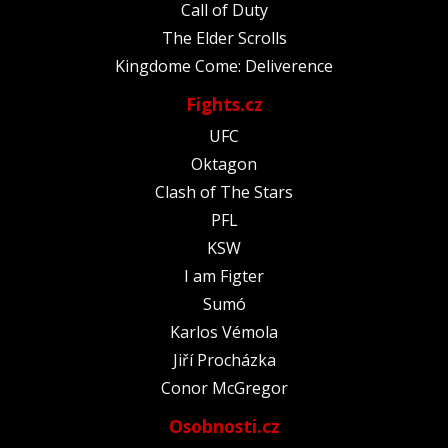
Call of Duty
The Elder Scrolls
Kingdome Come: Deliverence
Fights.cz
UFC
Oktagon
Clash of The Stars
PFL
KSW
I am Figter
Sumó
Karlos Vémola
Jiří Procházka
Conor McGregor
Osobnosti.cz