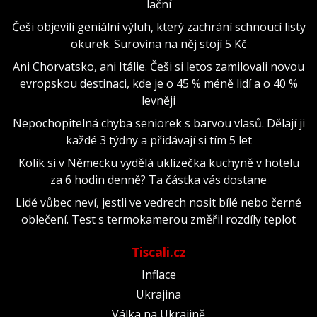
lační
Češi objevili geniální výluh, který zachrání schnoucí listy
okurek. Surovina na něj stojí 5 Kč
Ani Chorvatsko, ani Itálie. Češi si letos zamilovali novou
evropskou destinaci, kde je o 45 % méně lidí a o 40 %
levněji
Nepochopitelná chyba seniorek s barvou vlasů. Dělají ji
každé 3 týdny a přidávají si tím 5 let
Kolik si v Německu vydělá uklízečka kuchyně v hotelu
za 6 hodin denně? Ta částka vás dostane
Lidé vůbec neví, jestli ve vedrech nosit bílé nebo černé
oblečení. Test s termokamerou změřil rozdíly teplot
Tiscali.cz
Inflace
Ukrajina
Válka na Ukrajině