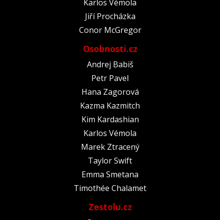
Karlos Vémola
Jiří Procházka
Conor McGregor
Osobnosti.cz
Andrej Babiš
Petr Pavel
Hana Zagorová
Kazma Kazmitch
Kim Kardashian
Karlos Vémola
Marek Ztracený
Taylor Swift
Emma Smetana
Timothée Chalamet
Zestolu.cz