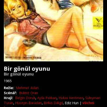
Bir gönül oyunu
Bir gönül oyunu
1965
Režie:
Mehmet Aslan
Scénář:
Bülent Oran
Hrají:
Belgin Doruk
,
Ajda Pekkan
,
Hulusi Kentmen
,
Süleyman
Turan
,
Hüseyin Baradan
,
Belkis Dilligil
, Ediz Hun
|
všichni