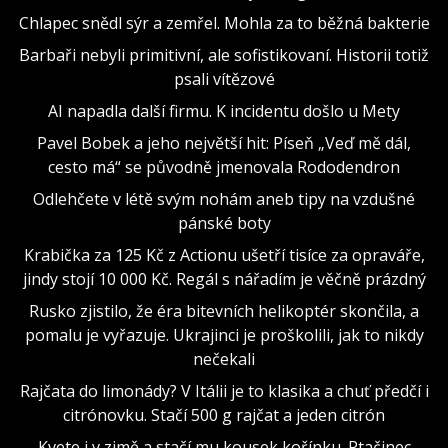
Chlapec snědl sýr a zemřel. Mohla za to běžná bakterie
Barbaři nebyli primitivní, ale sofistikovaní. Historii totiž
psali vítězové
AI napadla další firmu. K incidentu došlo u Mety
Pavel Bobek a jeho největší hit: Píseň „Veď mě dál,
cesto má“ se původně jmenovala Rododendron
Odlehčete v létě svým nohám aneb tipy na vzdušné
pánské boty
Krabička za 125 Kč z Actionu ušetří tisíce za opraváře,
jindy stojí 10 000 Kč. Regál s nářadím je věčně prázdný
Rusko zjistilo, že éra bitevních helikoptér skončila, a
pomalu je vyřazuje. Ukrajinci je proškolili, jak to nikdy
nečekali
Rajčata do limonády? V Itálii je to klasika a chuť předčí i
citrónovku. Stačí 500 g rajčat a jeden citrón
Kvete i v zimě a stačí mu kousek kořínku. Ptačinec