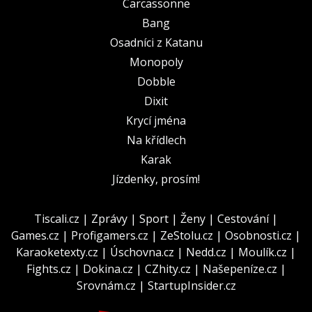
Carcassonne
Bang
Osadníci z Katanu
Monopoly
Dobble
Dixit
Krycí jména
Na křídlech
Karak
Jízdenky, prosím!
Tiscali.cz
|
Zprávy
|
Sport
|
Ženy
|
Cestování
|
Games.cz
|
Profigamers.cz
|
ZeStolu.cz
|
Osobnosti.cz
|
Karaoketexty.cz
|
Úschovna.cz
|
Nedd.cz
|
Moulík.cz
|
Fights.cz
|
Dokina.cz
|
CZhity.cz
|
Našepeníze.cz
|
Srovnám.cz
|
StartupInsider.cz