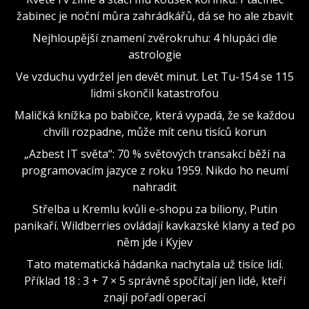
žabinec je noční můra zahrádkářů, dá se ho ale zbavit
Nejhloupější znamení zvěrokruhu: 4 hlupáci dle
astrologie
Ve vzduchu vydržel jen devět minut. Let Tu-154 se 115
lidmi skončil katastrofou
Maličká knížka po babičce, která vypadá, že se každou
chvíli rozpadne, může mít cenu tisíců korun
„Azbest IT světa“: 70 % světových transakcí běží na
programovacím jazyce z roku 1959. Nikdo ho neumí
nahradit
Střelba u Kremlu kvůli e-shopu za biliony, Putin
panikaří. Wildberries ovládají kavkazské klany a teď po
něm jde i Kyjev
Tato matematická hádanka nachytala už tisíce lidí.
Příklad 18 : 3 + 7 × 5 správně spočítají jen lidé, kteří
znají pořadí operací