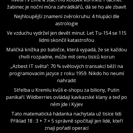
žabinec je noční můra zahrádkářů, dá se ho ale zbavit
Nejhloupější znamení zvěrokruhu: 4 hlupáci dle
astrologie
Ve vzduchu vydržel jen devět minut. Let Tu-154 se 115
lidmi skončil katastrofou
Maličká knížka po babičce, která vypadá, že se každou
chvíli rozpadne, může mít cenu tisíců korun
„Azbest IT světa“: 70 % světových transakcí běží na
programovacím jazyce z roku 1959. Nikdo ho neumí
nahradit
Střelba u Kremlu kvůli e-shopu za biliony, Putin
panikaří. Wildberries ovládají kavkazské klany a teď po
něm jde i Kyjev
Tato matematická hádanka nachytala už tisíce lidí.
Příklad 18 : 3 + 7 × 5 správně spočítají jen lidé, kteří
znají pořadí operací