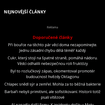
NEJNOVĚJŠÍ ČLÁNKY
Doporučené články
Při bouřce na těchto pár věcí doma nezapomínejte.
Jednu zásadní chybu dělá téměř každý
Cukr, který stojí na špatné straně, pomáhá nádoru.
Vědci odhalili nebezpečnou roli fruktózy
Byl to rozlučkový zápas, okomentoval promotér
budoucnost hvězdy Oktagonu
Chlapec snědl sýr a zemřel. Mohla za to běžná bakterie
Barbaři nebyli primitivní, ale sofistikovaní. Historii totiž
psali vítězové
AI napadla další firmu. K incidentu došlo u Mety