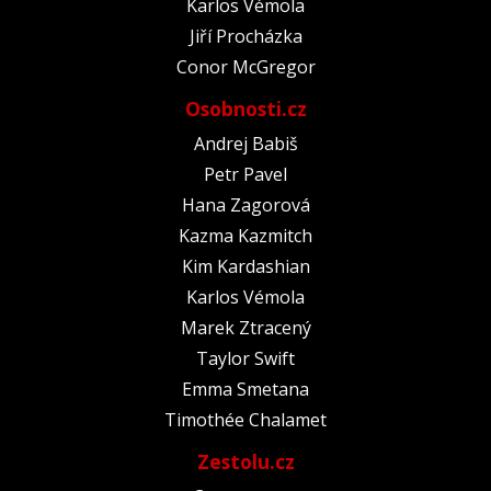
Karlos Vémola
Jiří Procházka
Conor McGregor
Osobnosti.cz
Andrej Babiš
Petr Pavel
Hana Zagorová
Kazma Kazmitch
Kim Kardashian
Karlos Vémola
Marek Ztracený
Taylor Swift
Emma Smetana
Timothée Chalamet
Zestolu.cz