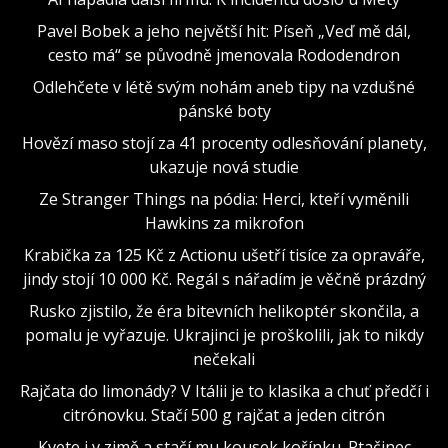
Pavel Bobek a jeho největší hit: Píseň „Veď mě dál,
cesto má“ se původně jmenovala Rododendron
Odlehčete v létě svým nohám aneb tipy na vzdušné
pánské boty
Hovězí maso stojí za 41 procenty odlesňování planety,
ukazuje nová studie
Ze Stranger Things na pódia: Herci, kteří vyměnili
Hawkins za mikrofon
Krabička za 125 Kč z Actionu ušetří tisíce za opraváře,
jindy stojí 10 000 Kč. Regál s nářadím je věčně prázdný
Rusko zjistilo, že éra bitevních helikoptér skončila, a
pomalu je vyřazuje. Ukrajinci je proškolili, jak to nikdy
nečekali
Rajčata do limonády? V Itálii je to klasika a chuť předčí i
citrónovku. Stačí 500 g rajčat a jeden citrón
Kvete i v zimě a stačí mu kousek kořínku. Ptačinec