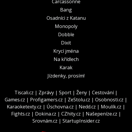
Carcassonne
Bang
Osadníci z Katanu
Monopoly
Dobble
Dixit
Krycí jména
Na křídlech
Karak
Jízdenky, prosím!
Tiscali.cz
|
Zprávy
|
Sport
|
Ženy
|
Cestování
|
Games.cz
|
Profigamers.cz
|
ZeStolu.cz
|
Osobnosti.cz
|
Karaoketexty.cz
|
Úschovna.cz
|
Nedd.cz
|
Moulík.cz
|
Fights.cz
|
Dokina.cz
|
CZhity.cz
|
Našepeníze.cz
|
Srovnám.cz
|
StartupInsider.cz