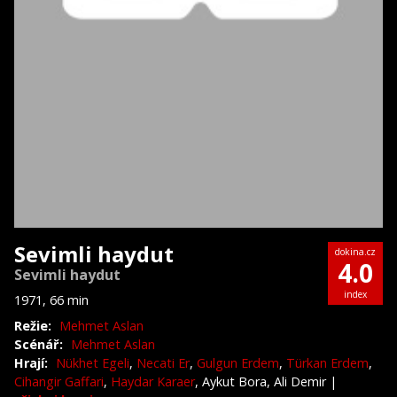
Sevimli haydut
dokina.cz
4.0
Sevimli haydut
index
1971, 66 min
Režie:
Mehmet Aslan
Scénář:
Mehmet Aslan
Hrají:
Nükhet Egeli
,
Necati Er
,
Gulgun Erdem
,
Türkan Erdem
,
Cihangir Gaffari
,
Haydar Karaer
, Aykut Bora, Ali Demir
|