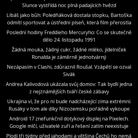
Slunce vystřídá noc plná padajících hvězd
Líbáš jako bůh: Poledňáková dostala stopku, Bartoška
odmítl sportovat a ústřední píseň, která film přerostla
Poslední hodiny Freddieho Mercuryho: Co se skutečně
dělo 24. listopadu 1991
Žádná mouka, žádný cukr, žádné mléko, jídelníček
Ronalda je záměrně jednotvárný
Nezápasím v Clashi, zdůraznil Roušal. Vzápětí se ozval
Sivák
Andrea Kalivodová ukázala svůj domov: Tak bydlí jedna
z nejznámějších tváří české zábavy
Ukrajina ví, že pro ni bude nadcházející zima extrémní.
Rusáky v tom ale díky Nizozemsku pořádně vykoupe
Android 17 znefunkčnil dotykový displej na Pixelech.
Google mlčí, uživatelé zuří a řešení zatím neexistuje
Plodí tři týdny před jahodami a většina Čechů ho nemá.