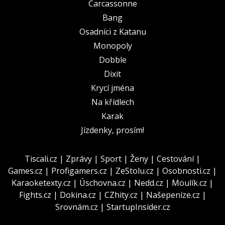
Carcassonne
Bang
Osadníci z Katanu
Monopoly
Dobble
Dixit
Krycí jména
Na křídlech
Karak
Jízdenky, prosím!
Tiscali.cz
|
Zprávy
|
Sport
|
Ženy
|
Cestování
|
Games.cz
|
Profigamers.cz
|
ZeStolu.cz
|
Osobnosti.cz
|
Karaoketexty.cz
|
Úschovna.cz
|
Nedd.cz
|
Moulík.cz
|
Fights.cz
|
Dokina.cz
|
CZhity.cz
|
Našepeníze.cz
|
Srovnám.cz
|
StartupInsider.cz