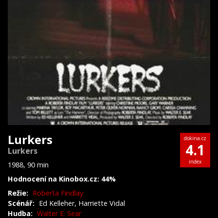
Lurkers
dokina.cz
4.1
Lurkers
index
1988, 90 min
Hodnocení na Kinobox.cz: 44%
Režie:
Roberta Findlay
Scénář:
Ed Kelleher, Harriette Vidal
Hudba:
Walter E. Sear