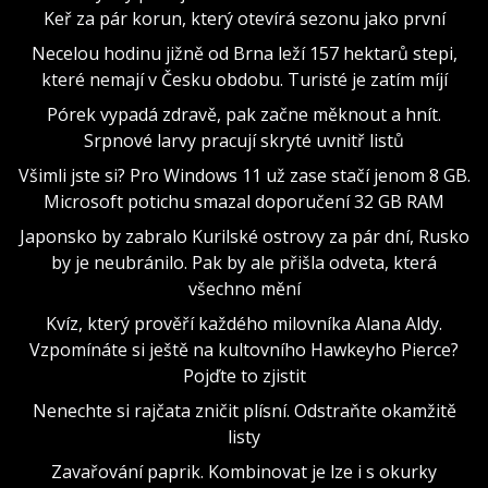
Keř za pár korun, který otevírá sezonu jako první
Necelou hodinu jižně od Brna leží 157 hektarů stepi,
které nemají v Česku obdobu. Turisté je zatím míjí
Pórek vypadá zdravě, pak začne měknout a hnít.
Srpnové larvy pracují skryté uvnitř listů
Všimli jste si? Pro Windows 11 už zase stačí jenom 8 GB.
Microsoft potichu smazal doporučení 32 GB RAM
Japonsko by zabralo Kurilské ostrovy za pár dní, Rusko
by je neubránilo. Pak by ale přišla odveta, která
všechno mění
Kvíz, který prověří každého milovníka Alana Aldy.
Vzpomínáte si ještě na kultovního Hawkeyho Pierce?
Pojďte to zjistit
Nenechte si rajčata zničit plísní. Odstraňte okamžitě
listy
Zavařování paprik. Kombinovat je lze i s okurky