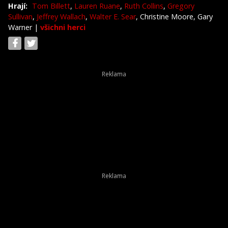
Hrají:
Tom Billett
,
Lauren Ruane
,
Ruth Collins
,
Gregory
Sullivan
,
Jeffrey Wallach
,
Walter E. Sear
, Christine Moore, Gary
Warner
|
všichni herci