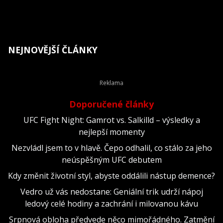
NEJNOVĚJŠÍ ČLÁNKY
Doporučené články
UFC Fight Night: Gamrot vs. Salkilld – výsledky a
nejlepší momenty
Nezvládl jsem to v hlavě. Čepo odhalil, co stálo za jeho
neúspěšným UFC debutem
Kdy změnit životní styl, abyste oddálili nástup demence?
Vedro už vás nedostane: Geniální trik udrží nápoj
ledový celé hodiny a zachrání i milovanou kávu
Srpnová obloha předvede něco mimořádného. Zatmění