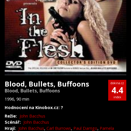
Blood, Bullets, Buffoons
dokina.cz
4.4
Blood, Bullets, Buffoons
index
1996, 90 min
Hodnocení na Kinobox.cz: ?
Režie:
John Bacchus
Scénář:
John Bacchus
Hrají:
John Bacchus
,
Carl Burrows
,
Paul Darrigo
,
Pamela