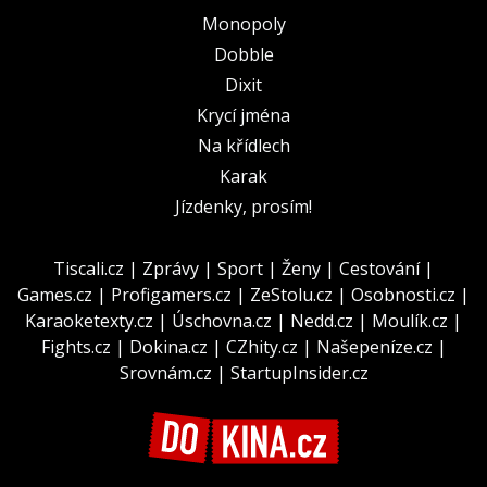
Monopoly
Dobble
Dixit
Krycí jména
Na křídlech
Karak
Jízdenky, prosím!
Tiscali.cz
|
Zprávy
|
Sport
|
Ženy
|
Cestování
|
Games.cz
|
Profigamers.cz
|
ZeStolu.cz
|
Osobnosti.cz
|
Karaoketexty.cz
|
Úschovna.cz
|
Nedd.cz
|
Moulík.cz
|
Fights.cz
|
Dokina.cz
|
CZhity.cz
|
Našepeníze.cz
|
Srovnám.cz
|
StartupInsider.cz