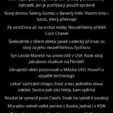
zahradě, jen je potřeba ji použít správně
Nový domov Seleny Gomez v Beverly Hills: Vlastní kino i
luxus, který překvapí
Ze sirotčince až na vrchol módy: Neuvěřitelný příběh
Coco Chanel
Šedesátník s tělem atleta: Janek Ledecký přiznal, co
stojí za jeho neuvěřitelnou fyzičkou
Syn Leoše Mareše na univerzitě v USA: Kolik stojí
Jakubovo studium na Floridě?
Ukrajinští vědci pozorovali u Měsíce UFO. Hovoří o
vyspělé technologii
Lékař zachránil chlapci život a bez jediného slova
odešel. Sestra pak otci řekla, kam spěchá
Roušal se vymezil proti Clashi. Sivák ho vybídl k souboji
Muradov odmítl velké peníze z Ruska. Jednal i s KSW