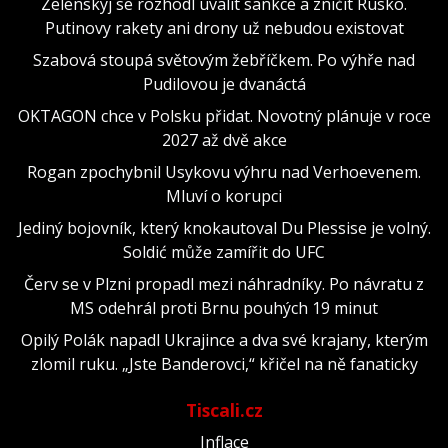
Zelenskyj se rozhodl uvalit sankce a zničit Rusko.
Putinovy rakety ani drony už nebudou existovat
Szabová stoupá světovým žebříčkem. Po výhře nad
Pudilovou je dvanáctá
OKTAGON chce v Polsku přidat. Novotný plánuje v roce
2027 až dvě akce
Rogan zpochybnil Usykovu výhru nad Verhoevenem.
Mluví o korupci
Jediný bojovník, který knokautoval Du Plessise je volný.
Soldić může zamířit do UFC
Červ se v Plzni propadl mezi náhradníky. Po návratu z
MS odehrál proti Brnu pouhých 19 minut
Opilý Polák napadl Ukrajince a dva své krajany, kterým
zlomil ruku. „Jste Banderovci,“ křičel na ně fanaticky
Tiscali.cz
Inflace