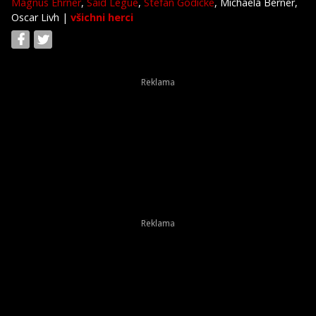
Magnus Ehrner
,
Said Legue
,
Stefan Gödicke
, Michaela Berner,
Oscar Livh
|
všichni herci