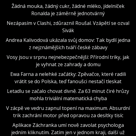
Žádná mouka, žádný cukr, žádné mléko, jídelníček
Ronalda je záměrně jednotvárný
Nezápasím v Clashi, zdůraznil Roušal. Vzápětí se ozval
Sivák
Andrea Kalivodová ukázala svůj domov: Tak bydlí jedna
z nejznámějších tváří české zábavy
Vosy jsou v srpnu nejnebezpečnější: Přírodní triky, jak
je vyhnat ze zahrady a domu
Ewa Farna a nelehké začátky: Zpěvačce, které radili
vrátit se do Polska, teď fanoušci nestačí tleskat
Letadlu se začalo chovat divně. Za 63 minut čiré hrůzy
mohla triviální matematická chyba
V zácpě ve vedru zapnul topení na maximum. Absurdní
trik zachrání motor před opravou za desítky tisíc
Aplikace Záchranka umí nově zavolat psychologa
jedním kliknutím. Zatím jen v jednom kraji, další už