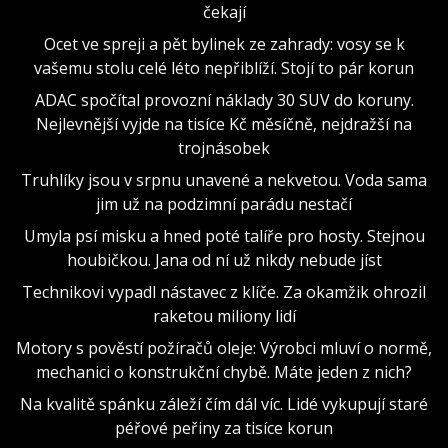
čekají
Ocet ve spreji a pět bylinek ze zahrady: vosy se k
vašemu stolu celé léto nepřiblíží. Stojí to pár korun
ADAC spočítal provozní náklady 30 SUV do koruny.
Nejlevnější vyjde na tisíce Kč měsíčně, nejdražší na
trojnásobek
Truhlíky jsou v srpnu unavené a nekvetou. Voda sama
jim už na podzimní parádu nestačí
Umyla psí misku a hned poté talíře pro hosty. Stejnou
houbičkou. Jana od ní už nikdy nebude jíst
Technikovi vypadl nástavec z klíče. Za okamžik ohrozil
raketou miliony lidí
Motory s pověstí požíračů oleje: Výrobci mluví o normě,
mechanici o konstrukční chybě. Máte jeden z nich?
Na kvalitě spánku záleží čím dál víc. Lidé vykupují staré
péřové peřiny za tisíce korun