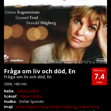
Fråga om liv och död, En
dokina.cz
7.4
Fråga om liv och död, En
index
2006, 180 min
Režie:
Håkan Lindhé
Scénář:
Håkan Lindhé
Hudba:
Stefan Sporsén
Hrají:
Göran Ragnerstam
,
Donald Högberg
,
Gunnel Fred
,