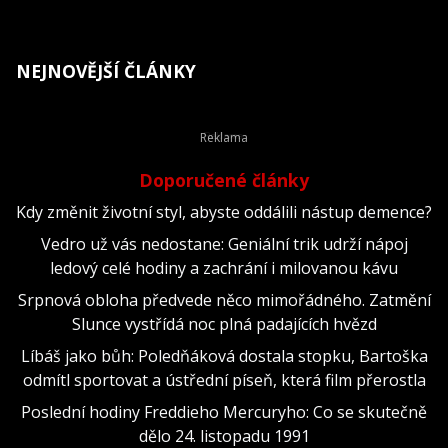
NEJNOVĚJŠÍ ČLÁNKY
Doporučené články
Kdy změnit životní styl, abyste oddálili nástup demence?
Vedro už vás nedostane: Geniální trik udrží nápoj
ledový celé hodiny a zachrání i milovanou kávu
Srpnová obloha předvede něco mimořádného. Zatmění
Slunce vystřídá noc plná padajících hvězd
Líbáš jako bůh: Poledňáková dostala stopku, Bartoška
odmítl sportovat a ústřední píseň, která film přerostla
Poslední hodiny Freddieho Mercuryho: Co se skutečně
dělo 24. listopadu 1991