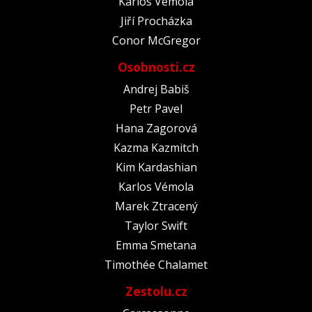
Karlos Vémola
Jiří Procházka
Conor McGregor
Osobnosti.cz
Andrej Babiš
Petr Pavel
Hana Zagorová
Kazma Kazmitch
Kim Kardashian
Karlos Vémola
Marek Ztracený
Taylor Swift
Emma Smetana
Timothée Chalamet
Zestolu.cz