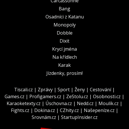
Carcassonne
Bang
Osadníci z Katanu
Monopoly
Dobble
Dixit
Krycí jména
Na křídlech
Karak
Jízdenky, prosím!
Tiscali.cz
|
Zprávy
|
Sport
|
Ženy
|
Cestování
|
Games.cz
|
Profigamers.cz
|
ZeStolu.cz
|
Osobnosti.cz
|
Karaoketexty.cz
|
Úschovna.cz
|
Nedd.cz
|
Moulík.cz
|
Fights.cz
|
Dokina.cz
|
CZhity.cz
|
Našepeníze.cz
|
Srovnám.cz
|
StartupInsider.cz