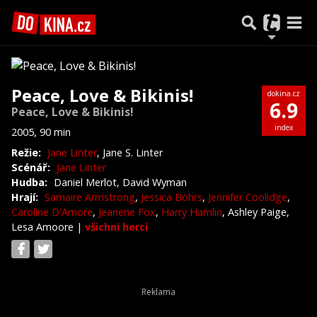
Peace, Love & Bikinis!
dokina.cz
6.9
Peace, Love & Bikinis!
index
2005, 90 min
Režie:
Jane Linter
, Jane S. Linter
Scénář:
Jane Linter
Hudba:
Daniel Merlot, David Wyman
Hrají:
Samaire Armstrong
,
Jessica Böhrs
,
Jennifer Coolidge
,
Caroline D'Amore
,
Jeanene Fox
,
Harry Hamlin
, Ashley Paige,
Lesa Amoore
|
všichni herci