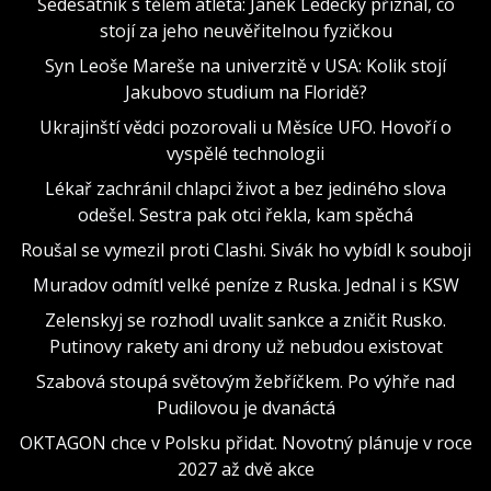
Šedesátník s tělem atleta: Janek Ledecký přiznal, co
stojí za jeho neuvěřitelnou fyzičkou
Syn Leoše Mareše na univerzitě v USA: Kolik stojí
Jakubovo studium na Floridě?
Ukrajinští vědci pozorovali u Měsíce UFO. Hovoří o
vyspělé technologii
Lékař zachránil chlapci život a bez jediného slova
odešel. Sestra pak otci řekla, kam spěchá
Roušal se vymezil proti Clashi. Sivák ho vybídl k souboji
Muradov odmítl velké peníze z Ruska. Jednal i s KSW
Zelenskyj se rozhodl uvalit sankce a zničit Rusko.
Putinovy rakety ani drony už nebudou existovat
Szabová stoupá světovým žebříčkem. Po výhře nad
Pudilovou je dvanáctá
OKTAGON chce v Polsku přidat. Novotný plánuje v roce
2027 až dvě akce