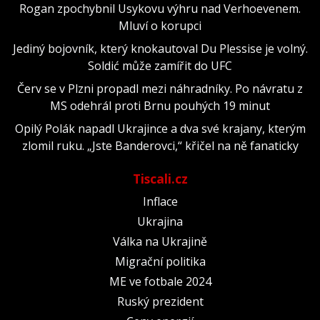
Rogan zpochybnil Usykovu výhru nad Verhoevenem.
Mluví o korupci
Jediný bojovník, který knokautoval Du Plessise je volný.
Soldić může zamířit do UFC
Červ se v Plzni propadl mezi náhradníky. Po návratu z
MS odehrál proti Brnu pouhých 19 minut
Opilý Polák napadl Ukrajince a dva své krajany, kterým
zlomil ruku. „Jste Banderovci,“ křičel na ně fanaticky
Tiscali.cz
Inflace
Ukrajina
Válka na Ukrajině
Migrační politika
ME ve fotbale 2024
Ruský prezident