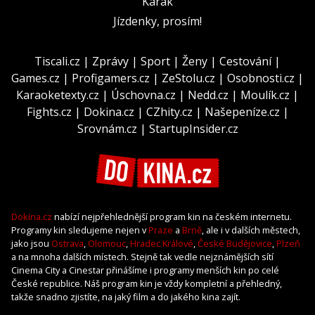
Karak
Jízdenky, prosím!
Tiscali.cz
|
Zprávy
|
Sport
|
Ženy
|
Cestování
|
Games.cz
|
Profigamers.cz
|
ZeStolu.cz
|
Osobnosti.cz
|
Karaoketexty.cz
|
Úschovna.cz
|
Nedd.cz
|
Moulík.cz
|
Fights.cz
|
Dokina.cz
|
CZhity.cz
|
Našepeníze.cz
|
Srovnám.cz
|
StartupInsider.cz
Dokina.cz
nabízí nejpřehlednější program kin na českém internetu.
Programy kin sledujeme nejen v
Praze
a
Brně
, ale i v dalších městech,
jako jsou
Ostrava
,
Olomouc
,
Hradec Králové
,
České Budějovice
,
Plzeň
a na mnoha dalších místech. Stejně tak vedle nejznámějších sítí
Cinema City a Cinestar přinášíme i programy menších kin po celé
České republice. Náš program kin je vždy kompletní a přehledný,
takže snadno zjistíte, na jaký film a do jakého kina zajít.