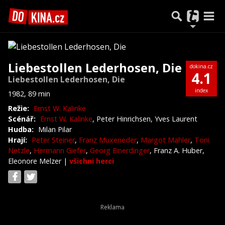
Liebestollen Lederhosen, Die
dokina.cz
4.1
Liebestollen Lederhosen, Die
index
1982, 89 min
Režie:
Ernst W. Kalinke
Scénář:
Ernst W. Kalinke
, Peter Hinrichsen, Yves Laurent
Hudba:
Milan Pilar
Hrají:
Peter Steiner
,
Franz Muxeneder
,
Margot Mahler
,
Toni
Netzle
,
Hermann Giefer
,
Georg Einerdinger
, Franz A. Huber,
Eleonore Melzer
|
všichni herci