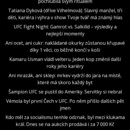
pochlubila svým rituálem
Tatiana Dyková (dříve Vilhelmová): Slavný manžel, tři
děti, kariéra i výhra v show Tvoje tvář má známý hlas
UFC Fight Night: Gamrot vs. Salkilld – výsledky a
nejlepší momenty
Ani ocet, ani cukr: nakládané okurky zůstanou křupavé
díky 1 věci, co běžně končí v koši
Kamaru Usman vládl velteru. Jeden kop změnil další
roky jeho kariéry
Ani mrazák, ani sklep: mrkev vydrží do jara na místě,
které má skoro každý byt
Šampion UFC se pustil do Ameriky. Servítky si nebral
Vémola byl první Čech v UFC. Po něm přišlo dalších pět
jmen
Kdo měl za socialismu tenhle odznak, byl mezi klukama
král. Dnes se na aukcích prodává i za 7 000 Kč