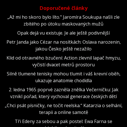
Doporučené články
„Až mi ho skoro bylo líto." Jaromíra Soukupa našli zle
zbitého po útoku maskovaných mužů
Opak dejá vu existuje. Je ale ještě podivnější
Petr Janda jako Cézar na nosítkách: Oslava narozenin,
jakou Česko ještě nezažilo
Klid od otravného bzučení: Action zlevnil lapač hmyzu,
vyčistí dvacet metrů prostoru
Silně tlumené tenisky mohou tlumit i váš krevní oběh,
ukazuje anatomie chodidla
2. ledna 1965 poprvé zazněla znělka Večerníčku: Jak
vznikl pořad, který vychoval generace českých dětí
„Chci psát písničky, ne točit reelska.“ Katarzia o selhání,
terapii a online samotě
Tři Edeny za sebou a pak postel: Ewa Farna se