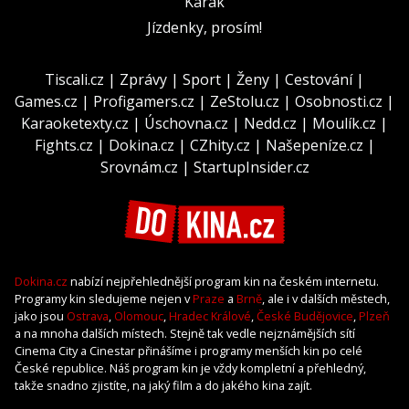
Karak
Jízdenky, prosím!
Tiscali.cz
|
Zprávy
|
Sport
|
Ženy
|
Cestování
|
Games.cz
|
Profigamers.cz
|
ZeStolu.cz
|
Osobnosti.cz
|
Karaoketexty.cz
|
Úschovna.cz
|
Nedd.cz
|
Moulík.cz
|
Fights.cz
|
Dokina.cz
|
CZhity.cz
|
Našepeníze.cz
|
Srovnám.cz
|
StartupInsider.cz
Dokina.cz
nabízí nejpřehlednější program kin na českém internetu.
Programy kin sledujeme nejen v
Praze
a
Brně
, ale i v dalších městech,
jako jsou
Ostrava
,
Olomouc
,
Hradec Králové
,
České Budějovice
,
Plzeň
a na mnoha dalších místech. Stejně tak vedle nejznámějších sítí
Cinema City a Cinestar přinášíme i programy menších kin po celé
České republice. Náš program kin je vždy kompletní a přehledný,
takže snadno zjistíte, na jaký film a do jakého kina zajít.